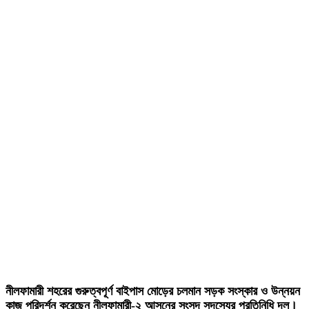
নীলফামারী শহরের গুরুত্বপূর্ণ বাইপাস মোড়ের চলমান সড়ক সংস্কার ও উন্নয়ন
কাজ পরিদর্শন করেছেন নীলফামারী-২ আসনের সংসদ সদস্যের প্রতিনিধি দল।