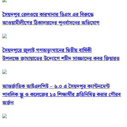
সৈয়দপুর রেলওয়ে কারখানার ডিএস এর বিরুদ্ধে
আওয়ামীলীগের ঠিকাদারদের পূনর্বাসনের অভিযোগ
সৈয়দপুরে জুলাই গণঅভ্যুত্থানের দ্বিতীয় বার্ষিকী
উপলক্ষে জামায়াতের উদ্যোগে শহীদ সাজ্জাদের কবর জিয়ারত
আন্তর্জাতিক আইএলপিই – ৬.০ এ সৈয়দপুর ক্যান্টনমেন্ট
পাবলিক স্ক্লু ও কলেজের ১৩ শিক্ষার্থীর প্রতিনিধিত্ব করার গৌরব
অর্জন