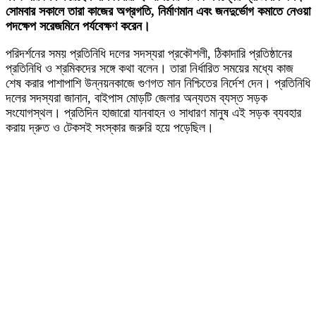
সোমবার সকালে তারা কাজের অগ্রগতি, নির্মাণমান এবং জনদুর্ভোগ কমাতে নেওয়া
পদক্ষেপ সরেজমিনে পর্যবেক্ষণ করেন।
পরিদর্শনের সময় প্রতিনিধি দলের সদস্যরা প্রকৌশলী, ঠিকাদারি প্রতিষ্ঠানের
প্রতিনিধি ও শ্রমিকদের সঙ্গে কথা বলেন। তারা নির্ধারিত সময়ের মধ্যে কাজ
শেষ করার পাশাপাশি উন্নয়নকাজে গুণগত মান নিশ্চিতের নির্দেশ দেন। প্রতিনিধি
দলের সদস্যরা জানান, বাইপাস মোড়টি জেলার অন্যতম ব্যস্ত সড়ক
সংযোগস্থল। প্রতিদিন হাজারো যানবাহন ও সাধারণ মানুষ এই সড়ক ব্যবহার
করায় দ্রুত ও টেকসই সংস্কার জরুরি হয়ে পড়েছিল।