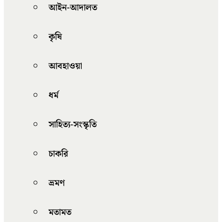
আইন-আদালত
কৃষি
আবহাওয়া
ধর্ম
সাহিত্য-সংস্কৃতি
চাকরি
ভ্রমণ
মতামত