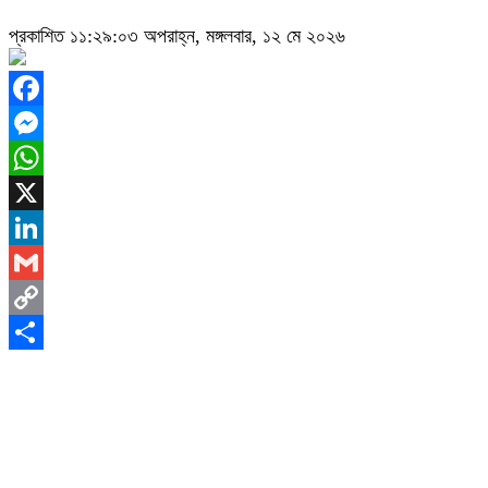
প্রকাশিত ১১:২৯:০৩ অপরাহ্ন, মঙ্গলবার, ১২ মে ২০২৬
Facebook
Messenger
WhatsApp
X
LinkedIn
Gmail
Copy
Link
Share