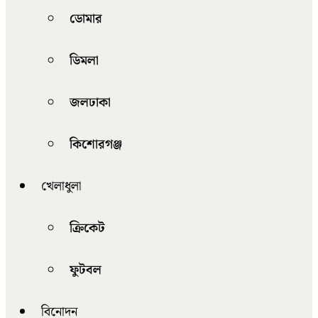
ডোমার
ডিমলা
জলঢাকা
কিশোরগঞ্জ
খেলাধুলা
ক্রিকেট
ফুটবল
বিনোদন