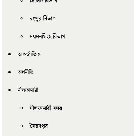
সিলেট বিভাগ
রংপুর বিভাগ
ময়মনসিংহ বিভাগ
আন্তর্জাতিক
অর্থনীতি
নীলফামারী
নীলফামারী সদর
সৈয়দপুর