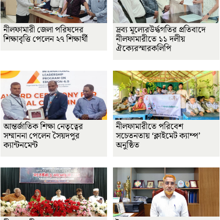
নীলফামারী জেলা পরিষদের
দ্রব্য মূল্যেরউর্দ্ধগতির প্রতিবাদে
শিক্ষাবৃত্তি পেলেন ২৭ শিক্ষার্থী
নীলফামারীতে ১১ দলীয়
ঐক্যেরস্মারকলিপি
আন্তর্জাতিক শিক্ষা নেতৃত্বের
নীলফামারীতে পরিবেশ
সম্মাননা পেলেন সৈয়দপুর
সচেতনতায় ‘ক্লাইমেট ক্যাম্প’
ক্যান্টনমেন্ট
অনুষ্ঠিত