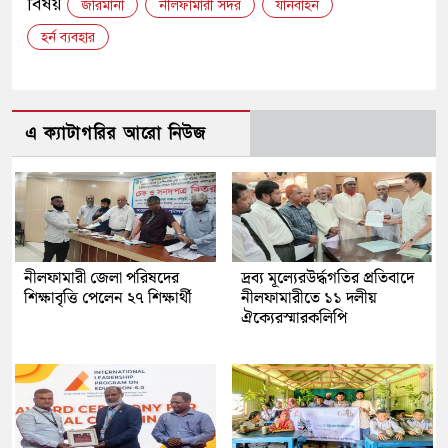
বিষয়
জরিমানা
নীলফামারী সদর
যানবাহন
হর্ন ব্যবহার
এ ক্যাটাগরির আরো নিউজ
নীলফামারী জেলা পরিষদের
দ্রব্য মূল্যেরউর্দ্ধগতির প্রতিবাদে
শিক্ষাবৃত্তি পেলেন ২৭ শিক্ষার্থী
নীলফামারীতে ১১ দলীয়
ঐক্যেরস্মারকলিপি