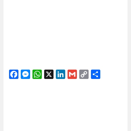
Facebook
Messenger
WhatsApp
X
LinkedIn
Gmail
Copy
Share
Link