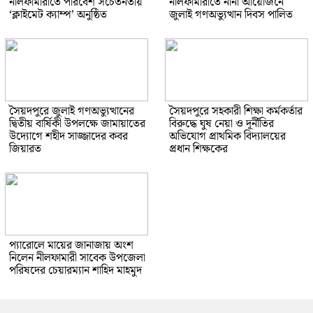
নীলফামারীতে পরিবেশ সচেতনতায়
নীলফামারীতে নানা আয়োজনে
‘ক্লাইমেট ক্যাম্প’ অনুষ্ঠিত
জুলাই গণঅভ্যুত্থান দিবস পালিত
সৈয়দপুরে জুলাই গণঅভ্যুত্থানের
সৈয়দপুরে সহকারী শিক্ষা কর্মকর্তার
দ্বিতীয় বার্ষিকী উপলক্ষে জামায়াতের
বিরুদ্ধে ঘুষ নেয়া ও দূর্নীতির
উদ্যোগে শহীদ সাজ্জাদের কবর
অভিযোগ প্রাথমিক বিদ্যালয়ের
জিয়ারত
প্রধান শিক্ষকের
প্যারোলে মায়ের জানাজায় অংশ
নিলেন নীলফামারী সাবেক উপজেলা
পরিষদের চেয়ারম্যান শাহিদ মাহমুদ