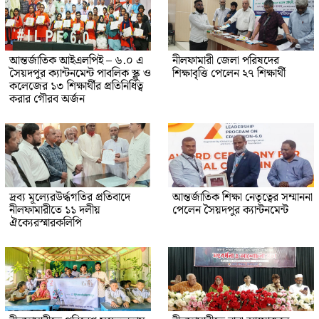
আন্তর্জাতিক আইএলপিই – ৬.০ এ
নীলফামারী জেলা পরিষদের
সৈয়দপুর ক্যান্টনমেন্ট পাবলিক স্ক্লু ও
শিক্ষাবৃত্তি পেলেন ২৭ শিক্ষার্থী
কলেজের ১৩ শিক্ষার্থীর প্রতিনিধিত্ব
করার গৌরব অর্জন
দ্রব্য মূল্যেরউর্দ্ধগতির প্রতিবাদে
আন্তর্জাতিক শিক্ষা নেতৃত্বের সম্মাননা
নীলফামারীতে ১১ দলীয়
পেলেন সৈয়দপুর ক্যান্টনমেন্ট
ঐক্যেরস্মারকলিপি