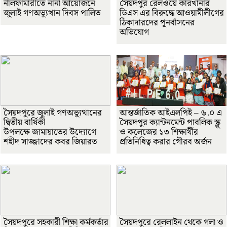
নীলফামারীতে নানা আয়োজনে
সৈয়দপুর রেলওয়ে কারখানার
জুলাই গণঅভ্যুত্থান দিবস পালিত
ডিএস এর বিরুদ্ধে আওয়ামীলীগের
ঠিকাদারদের পূনর্বাসনের
অভিযোগ
সৈয়দপুরে জুলাই গণঅভ্যুত্থানের
আন্তর্জাতিক আইএলপিই – ৬.০ এ
দ্বিতীয় বার্ষিকী
সৈয়দপুর ক্যান্টনমেন্ট পাবলিক স্ক্লু
উপলক্ষে জামায়াতের উদ্যোগে
ও কলেজের ১৩ শিক্ষার্থীর
শহীদ সাজ্জাদের কবর জিয়ারত
প্রতিনিধিত্ব করার গৌরব অর্জন
সৈয়দপুরে সহকারী শিক্ষা কর্মকর্তার
সৈয়দপুরে রেললাইন থেকে গলা ও