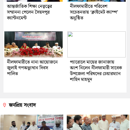
আন্তর্জাতিক শিক্ষা নেতৃত্বের
নীলফামারীতে পরিবেশ
সম্মাননা পেলেন সৈয়দপুর
সচেতনতায় ‘ক্লাইমেট ক্যাম্প’
ক্যান্টনমেন্ট
অনুষ্ঠিত
নীলফামারীতে নানা আয়োজনে
প্যারোলে মায়ের জানাজায়
জুলাই গণঅভ্যুত্থান দিবস
অংশ নিলেন নীলফামারী সাবেক
পালিত
উপজেলা পরিষদের চেয়ারম্যান
শাহিদ মাহমুদ
জনপ্রিয় সংবাদ