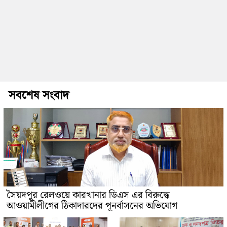
সবশেষ সংবাদ
সৈয়দপুর রেলওয়ে কারখানার ডিএস এর বিরুদ্ধে
আওয়ামীলীগের ঠিকাদারদের পূনর্বাসনের অভিযোগ