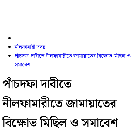
নীলফামারী সদর
পাঁচদফা দাবীতে নীলফামারীতে জামায়াতের বিক্ষোভ মিছিল ও
সমাবেশ
পাঁচদফা দাবীতে
নীলফামারীতে জামায়াতের
বিক্ষোভ মিছিল ও সমাবেশ