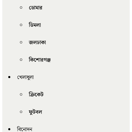
ডোমার
ডিমলা
জলঢাকা
কিশোরগঞ্জ
খেলাধুলা
ক্রিকেট
ফুটবল
বিনোদন