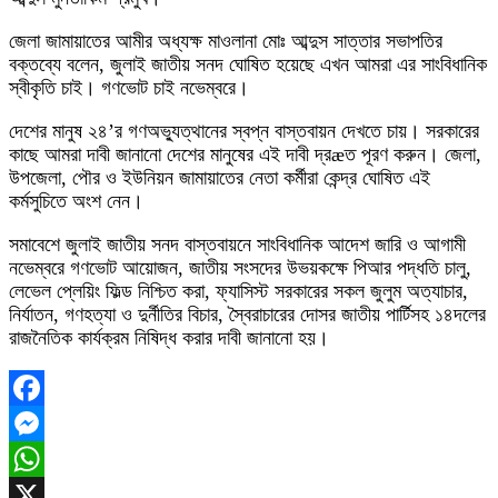
জেলা জামায়াতের আমীর অধ্যক্ষ মাওলানা মোঃ আব্দুস সাত্তার সভাপতির
বক্তব্যে বলেন, জুলাই জাতীয় সনদ ঘোষিত হয়েছে এখন আমরা এর সাংবিধানিক
স্বীকৃতি চাই। গণভোট চাই নভেম্বরে।
দেশের মানুষ ২৪’র গণঅভ্যুত্থানের স্বপ্ন বাস্তবায়ন দেখতে চায়। সরকারের
কাছে আমরা দাবী জানানো দেশের মানুষের এই দাবী দ্রæত পূরণ করুন। জেলা,
উপজেলা, পৌর ও ইউনিয়ন জামায়াতের নেতা কর্মীরা কেন্দ্র ঘোষিত এই
কর্মসুচিতে অংশ নেন।
সমাবেশে জুলাই জাতীয় সনদ বাস্তবায়নে সাংবিধানিক আদেশ জারি ও আগামী
নভেম্বরে গণভোট আয়োজন, জাতীয় সংসদের উভয়কক্ষে পিআর পদ্ধতি চালু,
লেভেল প্লেয়িং ফিল্ড নিশ্চিত করা, ফ্যাসিস্ট সরকারের সকল জুলুম অত্যাচার,
নির্যাতন, গণহত্যা ও দুর্নীতির বিচার, স্বৈরাচারের দোসর জাতীয় পার্টিসহ ১৪দলের
রাজনৈতিক কার্যক্রম নিষিদ্ধ করার দাবী জানানো হয়।
Facebook
Messenger
WhatsApp