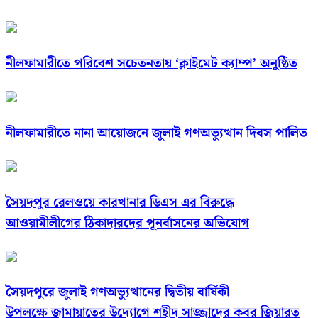
নীলফামারীতে পরিবেশ সচেতনতায় ‘ক্লাইমেট ক্যাম্প’ অনুষ্ঠিত
নীলফামারীতে নানা আয়োজনে জুলাই গণঅভ্যুত্থান দিবস পালিত
সৈয়দপুর রেলওয়ে কারখানার ডিএস এর বিরুদ্ধে
আওয়ামীলীগের ঠিকাদারদের পূনর্বাসনের অভিযোগ
সৈয়দপুরে জুলাই গণঅভ্যুত্থানের দ্বিতীয় বার্ষিকী
উপলক্ষে জামায়াতের উদ্যোগে শহীদ সাজ্জাদের কবর জিয়ারত