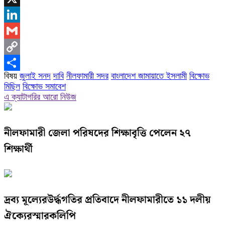
X
LinkedIn
Gmail
Copy
বিষয়
জুলাই সনদ
দাবি
নীলফামারী সদর
বাংলাদেশ জামায়াতে ইসলামী
বিক্ষোভ
Link
Share
মিছিল
বিক্ষোভ সমাবেশ
এ ক্যাটাগরির আরো নিউজ
নীলফামারী জেলা পরিষদের শিক্ষাবৃত্তি পেলেন ২৭
শিক্ষার্থী
দ্রব্য মূল্যেরউর্দ্ধগতির প্রতিবাদে নীলফামারীতে ১১ দলীয়
ঐক্যেরস্মারকলিপি