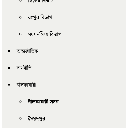
সিলেট বিভাগ
রংপুর বিভাগ
ময়মনসিংহ বিভাগ
আন্তর্জাতিক
অর্থনীতি
নীলফামারী
নীলফামারী সদর
সৈয়দপুর