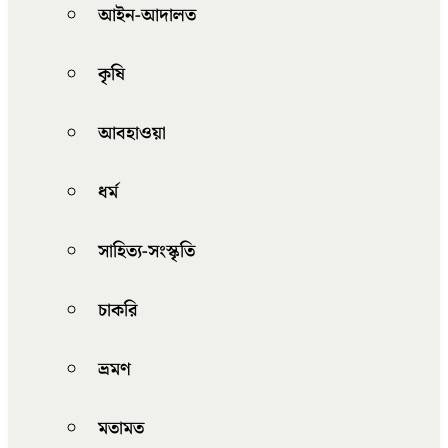
আইন-আদালত
কৃষি
আবহাওয়া
ধর্ম
সাহিত্য-সংস্কৃতি
চাকরি
ভ্রমণ
মতামত