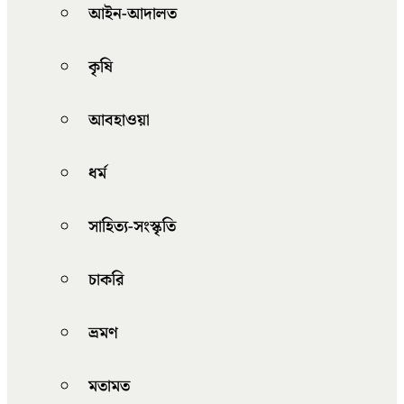
আইন-আদালত
কৃষি
আবহাওয়া
ধর্ম
সাহিত্য-সংস্কৃতি
চাকরি
ভ্রমণ
মতামত