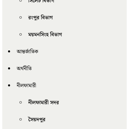
সিলেট বিভাগ
রংপুর বিভাগ
ময়মনসিংহ বিভাগ
আন্তর্জাতিক
অর্থনীতি
নীলফামারী
নীলফামারী সদর
সৈয়দপুর