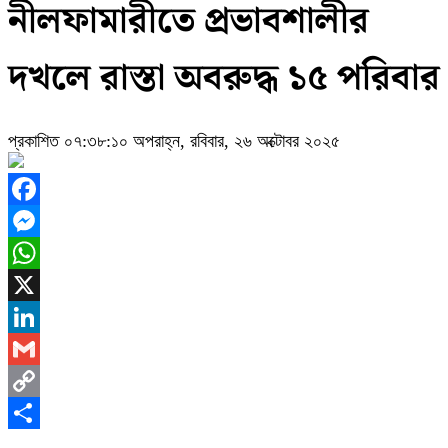
নীলফামারীতে প্রভাবশালীর
দখলে রাস্তা অবরুদ্ধ ১৫ পরিবার
প্রকাশিত ০৭:৩৮:১০ অপরাহ্ন, রবিবার, ২৬ অক্টোবর ২০২৫
Facebook
Messenger
WhatsApp
X
LinkedIn
Gmail
Copy
Link
Share