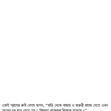
একই গ্রামের রুবি বেগম বলেন, “বাড়ি থেকে বাজার ও জরুরী কাজে যেতে এখন
অনেক দূর ঘুরে যেতে হয়। শিশুসহ বয়স্করা বিপাকে পড়েছে।”