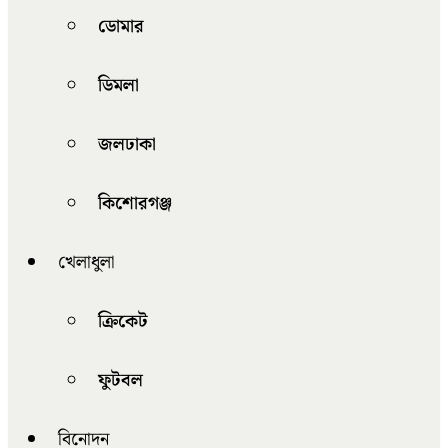
ডোমার
ডিমলা
জলঢাকা
কিশোরগঞ্জ
খেলাধুলা
ক্রিকেট
ফুটবল
বিনোদন