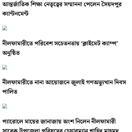
আন্তর্জাতিক শিক্ষা নেতৃত্বের সম্মাননা পেলেন সৈয়দপুর
ক্যান্টনমেন্ট
নীলফামারীতে পরিবেশ সচেতনতায় ‘ক্লাইমেট ক্যাম্প’
অনুষ্ঠিত
নীলফামারীতে নানা আয়োজনে জুলাই গণঅভ্যুত্থান দিবস
পালিত
প্যারোলে মায়ের জানাজায় অংশ নিলেন নীলফামারী
সাবেক উপজেলা পরিষদের চেয়ারম্যান শাহিদ মাহমুদ