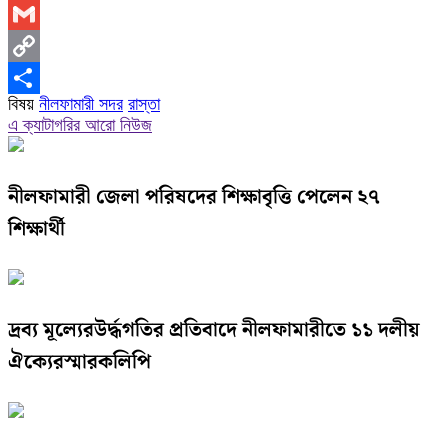
LinkedIn
Gmail
Copy
বিষয়
নীলফামারী সদর
রাস্তা
Link
Share
এ ক্যাটাগরির আরো নিউজ
নীলফামারী জেলা পরিষদের শিক্ষাবৃত্তি পেলেন ২৭
শিক্ষার্থী
দ্রব্য মূল্যেরউর্দ্ধগতির প্রতিবাদে নীলফামারীতে ১১ দলীয়
ঐক্যেরস্মারকলিপি