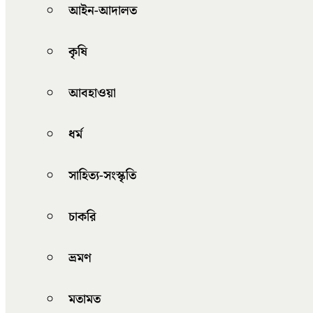
আইন-আদালত
কৃষি
আবহাওয়া
ধর্ম
সাহিত্য-সংস্কৃতি
চাকরি
ভ্রমণ
মতামত