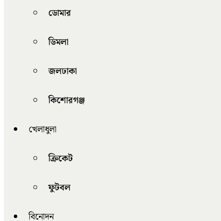
ডোমার
ডিমলা
জলঢাকা
কিশোরগঞ্জ
খেলাধুলা
ক্রিকেট
ফুটবল
বিনোদন