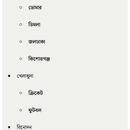
ডোমার
ডিমলা
জলঢাকা
কিশোরগঞ্জ
খেলাধুলা
ক্রিকেট
ফুটবল
বিনোদন