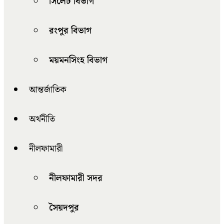
সিলেট বিভাগ
রংপুর বিভাগ
ময়মনসিংহ বিভাগ
আন্তর্জাতিক
অর্থনীতি
নীলফামারী
নীলফামারী সদর
সৈয়দপুর