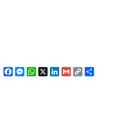
Facebook
Messenger
WhatsApp
X
LinkedIn
Gmail
Copy
Share
Link