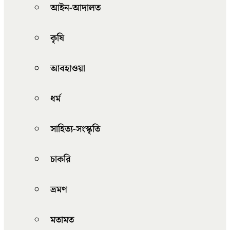
আইন-আদালত
কৃষি
আবহাওয়া
ধর্ম
সাহিত্য-সংস্কৃতি
চাকরি
ভ্রমণ
মতামত