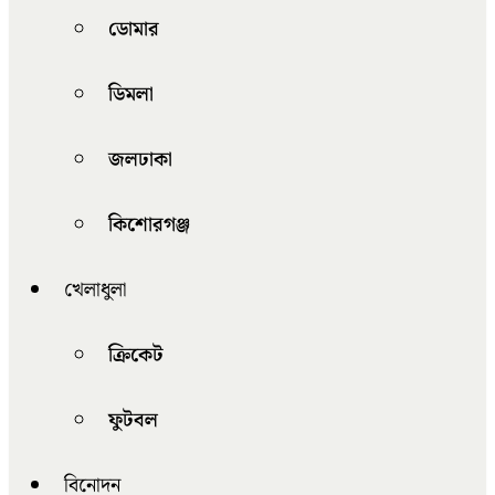
ডোমার
ডিমলা
জলঢাকা
কিশোরগঞ্জ
খেলাধুলা
ক্রিকেট
ফুটবল
বিনোদন