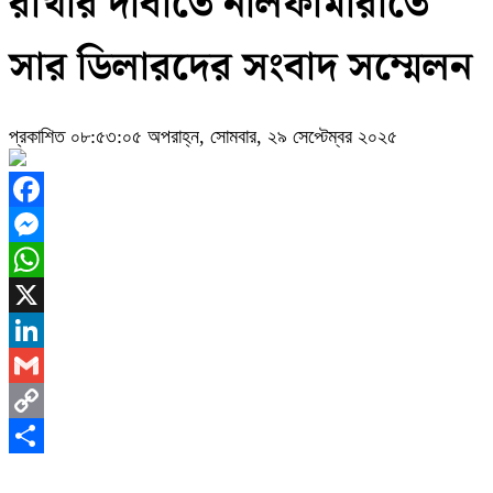
রাখার দাবীতে নীলফামারীতে
সার ডিলারদের সংবাদ সম্মেলন
প্রকাশিত ০৮:৫৩:০৫ অপরাহ্ন, সোমবার, ২৯ সেপ্টেম্বর ২০২৫
Facebook
Messenger
WhatsApp
X
LinkedIn
Gmail
Copy
Link
Share