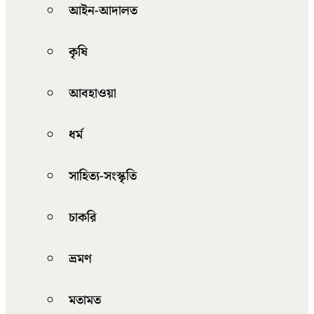
আইন-আদালত
কৃষি
আবহাওয়া
ধর্ম
সাহিত্য-সংস্কৃতি
চাকরি
ভ্রমণ
মতামত