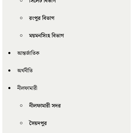
সিলেট বিভাগ
রংপুর বিভাগ
ময়মনসিংহ বিভাগ
আন্তর্জাতিক
অর্থনীতি
নীলফামারী
নীলফামারী সদর
সৈয়দপুর