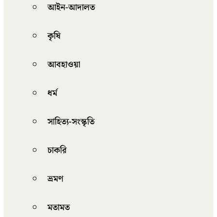
আইন-আদালত
কৃষি
আবহাওয়া
ধর্ম
সাহিত্য-সংস্কৃতি
চাকরি
ভ্রমণ
মতামত