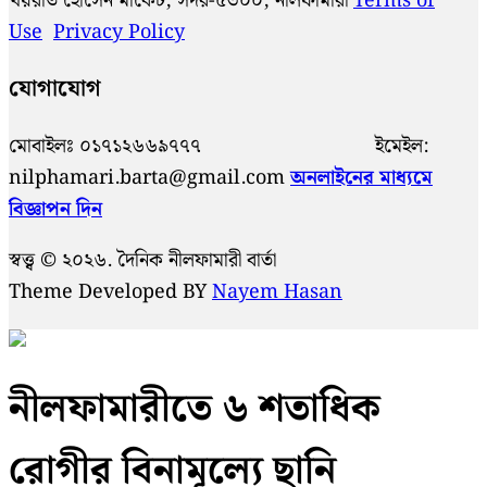
খয়রাত হোসেন মার্কেট, সদর-৫৩০০, নীলফামারী
Terms of
Use
Privacy Policy
যোগাযোগ
মোবাইলঃ ০১৭১২৬৬৯৭৭৭ ইমেইল:
nilphamari.barta@gmail.com
অনলাইনের মাধ্যমে
বিজ্ঞাপন দিন
স্বত্ত্ব © ২০২৬. দৈনিক নীলফামারী বার্তা
Theme Developed BY
Nayem Hasan
নীলফামারীতে ৬ শতাধিক
রোগীর বিনামূল্যে ছানি