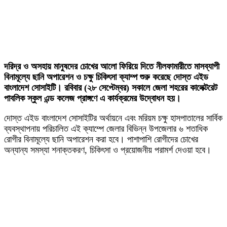
দরিদ্র ও অসহায় মানুষদের চোখের আলো ফিরিয়ে দিতে নীলফামারীতে মাসব্যাপী
বিনামূল্যে ছানি অপারেশন ও চক্ষু চিকিৎসা ক্যাম্প শুরু করেছে দোস্ত এইড
বাংলাদেশ সোসাইটি। রবিবার (২৮ সেপ্টেম্বর) সকালে জেলা শহরের কালেক্টরেট
পাবলিক স্কুল এন্ড কলেজ প্রাঙ্গণে এ কার্যক্রমের উদ্বোধন হয়।
দোস্ত এইড বাংলাদেশ সোসাইটির অর্থায়নে এবং মরিয়ম চক্ষু হাসপাতালের সার্বিক
ব্যবস্থাপনায় পরিচালিত এই ক্যাম্পে জেলার বিভিন্ন উপজেলার ৬ শতাধিক
রোগীর বিনামূল্যে ছানি অপারেশন করা হবে। পাশাপাশি রোগীদের চোখের
অন্যান্য সমস্যা শনাক্তকরণ, চিকিৎসা ও প্রয়োজনীয় পরামর্শ দেওয়া হবে।