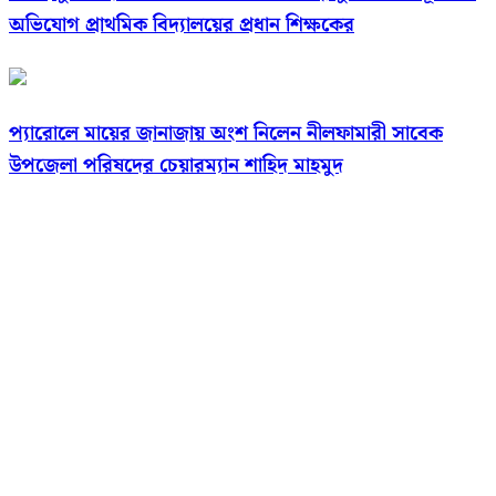
অভিযোগ প্রাথমিক বিদ্যালয়ের প্রধান শিক্ষকের
প্যারোলে মায়ের জানাজায় অংশ নিলেন নীলফামারী সাবেক
উপজেলা পরিষদের চেয়ারম্যান শাহিদ মাহমুদ