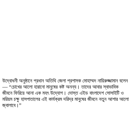
উদ্বোধনী অনুষ্ঠানে প্রধান অতিথি জেলা প্রশাসক মোহাম্মদ নায়িরুজ্জামান বলেন
— “চোখের আলো হারানো মানুষের কষ্ট অনন্য। তাদের আবার স্বাভাবিক
জীবনে ফিরিয়ে আনা এক মহৎ উদ্যোগ। দোস্ত এইড বাংলাদেশ সোসাইটি ও
মরিয়ম চক্ষু হাসপাতালের এই কার্যক্রম দরিদ্র মানুষের জীবনে নতুন আশার আলো
জ্বালাবে।”