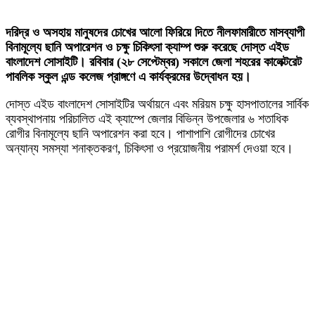
দরিদ্র ও অসহায় মানুষদের চোখের আলো ফিরিয়ে দিতে নীলফামারীতে মাসব্যাপী
বিনামূল্যে ছানি অপারেশন ও চক্ষু চিকিৎসা ক্যাম্প শুরু করেছে দোস্ত এইড
বাংলাদেশ সোসাইটি। রবিবার (২৮ সেপ্টেম্বর) সকালে জেলা শহরের কালেক্টরেট
পাবলিক স্কুল এন্ড কলেজ প্রাঙ্গণে এ কার্যক্রমের উদ্বোধন হয়।
দোস্ত এইড বাংলাদেশ সোসাইটির অর্থায়নে এবং মরিয়ম চক্ষু হাসপাতালের সার্বিক
ব্যবস্থাপনায় পরিচালিত এই ক্যাম্পে জেলার বিভিন্ন উপজেলার ৬ শতাধিক
রোগীর বিনামূল্যে ছানি অপারেশন করা হবে। পাশাপাশি রোগীদের চোখের
অন্যান্য সমস্যা শনাক্তকরণ, চিকিৎসা ও প্রয়োজনীয় পরামর্শ দেওয়া হবে।