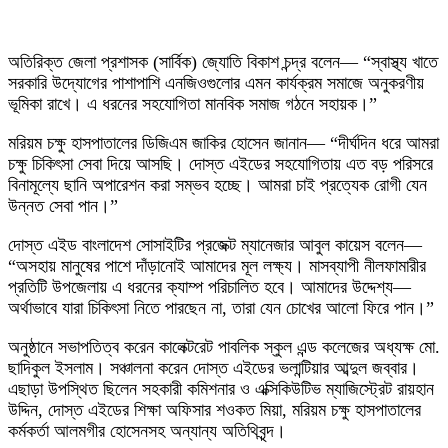
অতিরিক্ত জেলা প্রশাসক (সার্বিক) জ্যোতি বিকাশ চন্দ্র বলেন— “স্বাস্থ্য খাতে
সরকারি উদ্যোগের পাশাপাশি এনজিওগুলোর এমন কার্যক্রম সমাজে অনুকরণীয়
ভূমিকা রাখে। এ ধরনের সহযোগিতা মানবিক সমাজ গঠনে সহায়ক।”
মরিয়ম চক্ষু হাসপাতালের ডিজিএম জাকির হোসেন জানান— “দীর্ঘদিন ধরে আমরা
চক্ষু চিকিৎসা সেবা দিয়ে আসছি। দোস্ত এইডের সহযোগিতায় এত বড় পরিসরে
বিনামূল্যে ছানি অপারেশন করা সম্ভব হচ্ছে। আমরা চাই প্রত্যেক রোগী যেন
উন্নত সেবা পান।”
দোস্ত এইড বাংলাদেশ সোসাইটির প্রজেক্ট ম্যানেজার আবুল কায়েস বলেন—
“অসহায় মানুষের পাশে দাঁড়ানোই আমাদের মূল লক্ষ্য। মাসব্যাপী নীলফামারীর
প্রতিটি উপজেলায় এ ধরনের ক্যাম্প পরিচালিত হবে। আমাদের উদ্দেশ্য—
অর্থাভাবে যারা চিকিৎসা নিতে পারছেন না, তারা যেন চোখের আলো ফিরে পান।”
অনুষ্ঠানে সভাপতিত্ব করেন কালেক্টরেট পাবলিক স্কুল এন্ড কলেজের অধ্যক্ষ মো.
ছাদিকুল ইসলাম। সঞ্চালনা করেন দোস্ত এইডের ভলান্টিয়ার আব্দুল জব্বার।
এছাড়া উপস্থিত ছিলেন সহকারী কমিশনার ও এক্সিকিউটিভ ম্যাজিস্ট্রেট রায়হান
উদ্দিন, দোস্ত এইডের শিক্ষা অফিসার শওকত মিয়া, মরিয়ম চক্ষু হাসপাতালের
কর্মকর্তা আলমগীর হোসেনসহ অন্যান্য অতিথিবৃন্দ।