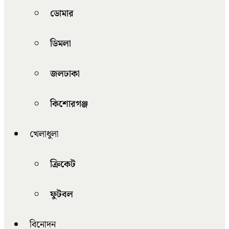
ডোমার
ডিমলা
জলঢাকা
কিশোরগঞ্জ
খেলাধুলা
ক্রিকেট
ফুটবল
বিনোদন