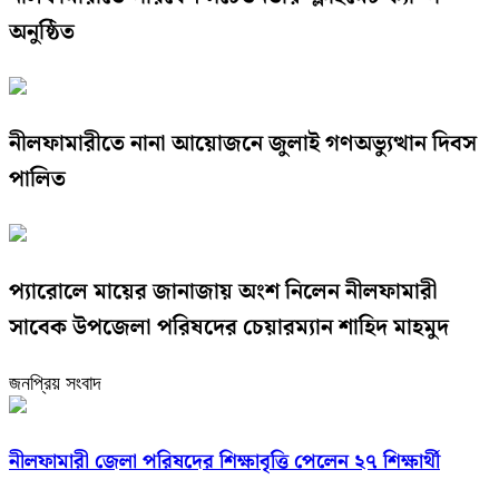
অনুষ্ঠিত
নীলফামারীতে নানা আয়োজনে জুলাই গণঅভ্যুত্থান দিবস
পালিত
প্যারোলে মায়ের জানাজায় অংশ নিলেন নীলফামারী
সাবেক উপজেলা পরিষদের চেয়ারম্যান শাহিদ মাহমুদ
জনপ্রিয় সংবাদ
নীলফামারী জেলা পরিষদের শিক্ষাবৃত্তি পেলেন ২৭ শিক্ষার্থী