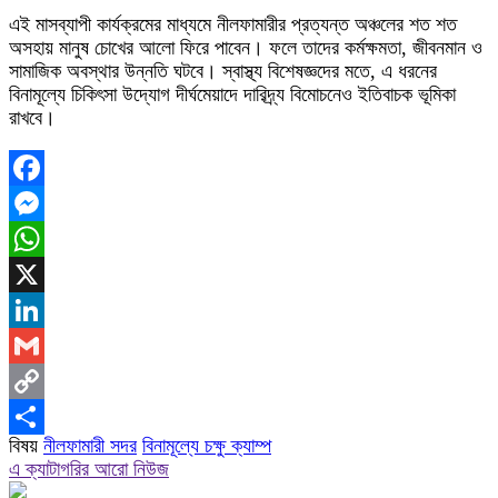
এই মাসব্যাপী কার্যক্রমের মাধ্যমে নীলফামারীর প্রত্যন্ত অঞ্চলের শত শত
অসহায় মানুষ চোখের আলো ফিরে পাবেন। ফলে তাদের কর্মক্ষমতা, জীবনমান ও
সামাজিক অবস্থার উন্নতি ঘটবে। স্বাস্থ্য বিশেষজ্ঞদের মতে, এ ধরনের
বিনামূল্যে চিকিৎসা উদ্যোগ দীর্ঘমেয়াদে দারিদ্র্য বিমোচনেও ইতিবাচক ভূমিকা
রাখবে।
Facebook
Messenger
WhatsApp
X
LinkedIn
Gmail
Copy
বিষয়
নীলফামারী সদর
বিনামূল্যে চক্ষু ক্যাম্প
Link
Share
এ ক্যাটাগরির আরো নিউজ