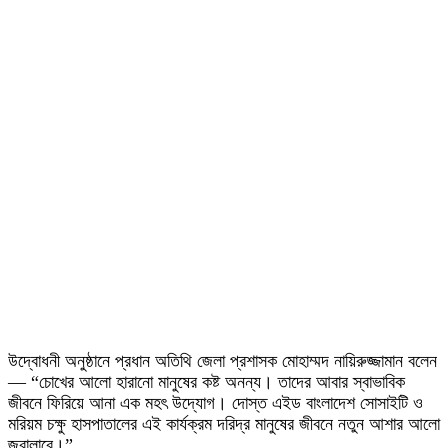
উদ্বোধনী অনুষ্ঠানে প্রধান অতিথি জেলা প্রশাসক মোহাম্মদ নায়িরুজ্জামান বলেন
— “চোখের আলো হারানো মানুষের কষ্ট অনন্য। তাদের আবার স্বাভাবিক
জীবনে ফিরিয়ে আনা এক মহৎ উদ্যোগ। দোস্ত এইড বাংলাদেশ সোসাইটি ও
মরিয়ম চক্ষু হাসপাতালের এই কার্যক্রম দরিদ্র মানুষের জীবনে নতুন আশার আলো
জ্বালাবে।”