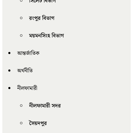
সিলেট বিভাগ
রংপুর বিভাগ
ময়মনসিংহ বিভাগ
আন্তর্জাতিক
অর্থনীতি
নীলফামারী
নীলফামারী সদর
সৈয়দপুর