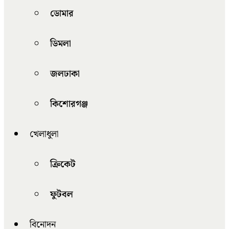
ডোমার
ডিমলা
জলঢাকা
কিশোরগঞ্জ
খেলাধুলা
ক্রিকেট
ফুটবল
বিনোদন