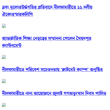
দ্রব্য মূল্যেরউর্দ্ধগতির প্রতিবাদে নীলফামারীতে ১১ দলীয়
ঐক্যেরস্মারকলিপি
আন্তর্জাতিক শিক্ষা নেতৃত্বের সম্মাননা পেলেন সৈয়দপুর
ক্যান্টনমেন্ট
নীলফামারীতে পরিবেশ সচেতনতায় ‘ক্লাইমেট ক্যাম্প’ অনুষ্ঠিত
নীলফামারীতে নানা আয়োজনে জুলাই গণঅভ্যুত্থান দিবস পালিত