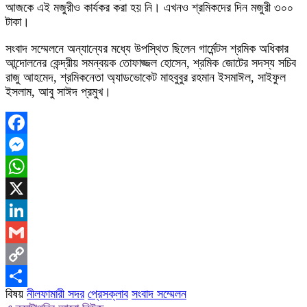
আজকে এই মজুরীও কার্যকর করা হয় নি। এখনও শ্রমিকদের দিন মজুরী ৩০০
টাকা।
সংবাদ সম্মেলনে অন্যান্যের মধ্যে উপস্থিত ছিলেন গার্মেন্টস শ্রমিক অধিকার
আন্দোলনের কেন্দ্রীয় সমন্বয়ক তোফাজ্জল হোসেন, শ্রমিক জোটের সদস্য সচিব
রাজু আহমেদ, শ্রমিকনেতা অ্যাডভোকেট মাহবুবুর রহমান ইসমাঈল, সাইফুল
ইসলাম, আবু সাঈদ প্রমুখ।
Facebook
Messenger
WhatsApp
X
LinkedIn
Gmail
Copy
বিষয়
নীলফামারী সদর
প্রেসক্লাব
সংবাদ সম্মেলন
Link
Share