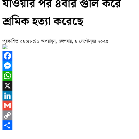
যাওয়ার পর ৪বার গুলি করে
শ্রমিক হত্যা করেছে
প্রকাশিত ০৯:৫৮:৪১ অপরাহ্ন, মঙ্গলবার, ৯ সেপ্টেম্বর ২০২৫
Facebook
Messenger
WhatsApp
X
LinkedIn
Gmail
Copy
Link
Share