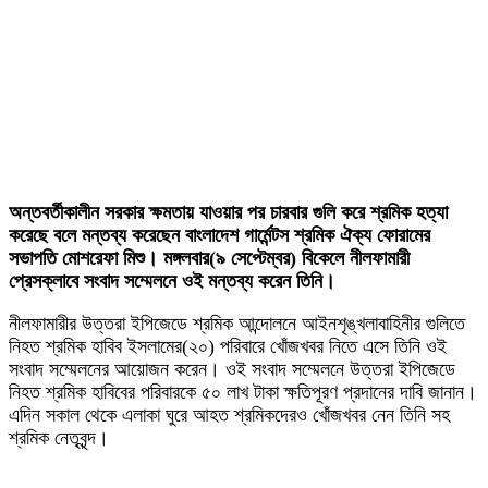
অন্তবর্তীকালীন সরকার ক্ষমতায় যাওয়ার পর চারবার গুলি করে শ্রমিক হত্যা
করেছে বলে মন্তব্য করেছেন বাংলাদেশ গার্মেন্টস শ্রমিক ঐক্য ফোরামের
সভাপতি মোশরেফা মিশু। মঙ্গলবার(৯ সেপ্টেম্বর) বিকেলে নীলফামারী
প্রেসক্লাবে সংবাদ সম্মেলনে ওই মন্তব্য করেন তিনি।
নীলফামারীর উত্তরা ইপিজেডে শ্রমিক আন্দোলনে আইনশৃঙ্খলাবাহিনীর গুলিতে
নিহত শ্রমিক হাবিব ইসলামের(২০) পরিবারে খোঁজখবর নিতে এসে তিনি ওই
সংবাদ সম্মেলনের আয়োজন করেন। ওই সংবাদ সম্মেলনে উত্তরা ইপিজেডে
নিহত শ্রমিক হাবিবের পরিবারকে ৫০ লাখ টাকা ক্ষতিপূরণ প্রদানের দাবি জানান।
এদিন সকাল থেকে এলাকা ঘুরে আহত শ্রমিকদেরও খোঁজখবর নেন তিনি সহ
শ্রমিক নেতৃবৃন্দ।