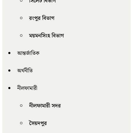
সিলেট বিভাগ
রংপুর বিভাগ
ময়মনসিংহ বিভাগ
আন্তর্জাতিক
অর্থনীতি
নীলফামারী
নীলফামারী সদর
সৈয়দপুর