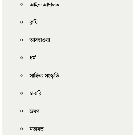
আইন-আদালত
কৃষি
আবহাওয়া
ধর্ম
সাহিত্য-সংস্কৃতি
চাকরি
ভ্রমণ
মতামত