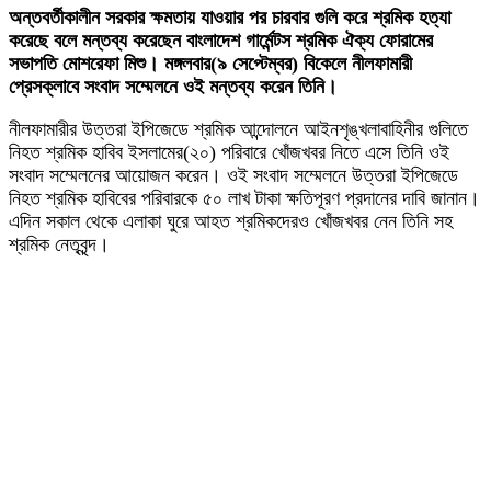
অন্তবর্তীকালীন সরকার ক্ষমতায় যাওয়ার পর চারবার গুলি করে শ্রমিক হত্যা
করেছে বলে মন্তব্য করেছেন বাংলাদেশ গার্মেন্টস শ্রমিক ঐক্য ফোরামের
সভাপতি মোশরেফা মিশু। মঙ্গলবার(৯ সেপ্টেম্বর) বিকেলে নীলফামারী
প্রেসক্লাবে সংবাদ সম্মেলনে ওই মন্তব্য করেন তিনি।
নীলফামারীর উত্তরা ইপিজেডে শ্রমিক আন্দোলনে আইনশৃঙ্খলাবাহিনীর গুলিতে
নিহত শ্রমিক হাবিব ইসলামের(২০) পরিবারে খোঁজখবর নিতে এসে তিনি ওই
সংবাদ সম্মেলনের আয়োজন করেন। ওই সংবাদ সম্মেলনে উত্তরা ইপিজেডে
নিহত শ্রমিক হাবিবের পরিবারকে ৫০ লাখ টাকা ক্ষতিপূরণ প্রদানের দাবি জানান।
এদিন সকাল থেকে এলাকা ঘুরে আহত শ্রমিকদেরও খোঁজখবর নেন তিনি সহ
শ্রমিক নেতৃবৃন্দ।