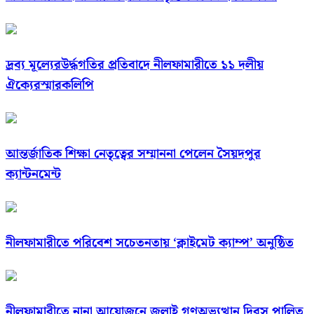
দ্রব্য মূল্যেরউর্দ্ধগতির প্রতিবাদে নীলফামারীতে ১১ দলীয়
ঐক্যেরস্মারকলিপি
আন্তর্জাতিক শিক্ষা নেতৃত্বের সম্মাননা পেলেন সৈয়দপুর
ক্যান্টনমেন্ট
নীলফামারীতে পরিবেশ সচেতনতায় ‘ক্লাইমেট ক্যাম্প’ অনুষ্ঠিত
নীলফামারীতে নানা আয়োজনে জুলাই গণঅভ্যুত্থান দিবস পালিত