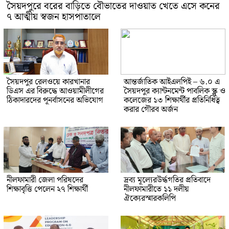
সৈয়দপুরে বরের বাড়িতে বৌভাতের দাওয়াত খেতে এসে কনের
৭ আত্মীয় স্বজন হাসপাতালে
সৈয়দপুর রেলওয়ে কারখানার
আন্তর্জাতিক আইএলপিই – ৬.০ এ
ডিএস এর বিরুদ্ধে আওয়ামীলীগের
সৈয়দপুর ক্যান্টনমেন্ট পাবলিক স্ক্লু ও
ঠিকাদারদের পূনর্বাসনের অভিযোগ
কলেজের ১৩ শিক্ষার্থীর প্রতিনিধিত্ব
করার গৌরব অর্জন
নীলফামারী জেলা পরিষদের
দ্রব্য মূল্যেরউর্দ্ধগতির প্রতিবাদে
শিক্ষাবৃত্তি পেলেন ২৭ শিক্ষার্থী
নীলফামারীতে ১১ দলীয়
ঐক্যেরস্মারকলিপি