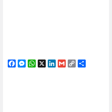
Facebook
Messenger
WhatsApp
X
LinkedIn
Gmail
Copy
Share
Link