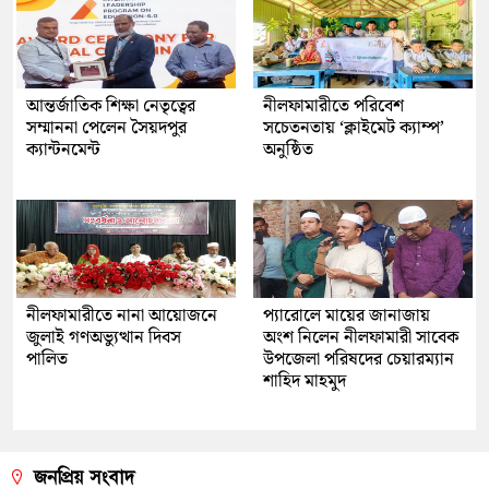
আন্তর্জাতিক শিক্ষা নেতৃত্বের
নীলফামারীতে পরিবেশ
সম্মাননা পেলেন সৈয়দপুর
সচেতনতায় ‘ক্লাইমেট ক্যাম্প’
ক্যান্টনমেন্ট
অনুষ্ঠিত
নীলফামারীতে নানা আয়োজনে
প্যারোলে মায়ের জানাজায়
জুলাই গণঅভ্যুত্থান দিবস
অংশ নিলেন নীলফামারী সাবেক
পালিত
উপজেলা পরিষদের চেয়ারম্যান
শাহিদ মাহমুদ
জনপ্রিয় সংবাদ