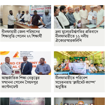
নীলফামারী জেলা পরিষদের
দ্রব্য মূল্যেরউর্দ্ধগতির প্রতিবাদে
শিক্ষাবৃত্তি পেলেন ২৭ শিক্ষার্থী
নীলফামারীতে ১১ দলীয়
ঐক্যেরস্মারকলিপি
আন্তর্জাতিক শিক্ষা নেতৃত্বের
নীলফামারীতে পরিবেশ
সম্মাননা পেলেন সৈয়দপুর
সচেতনতায় ‘ক্লাইমেট ক্যাম্প’
ক্যান্টনমেন্ট
অনুষ্ঠিত