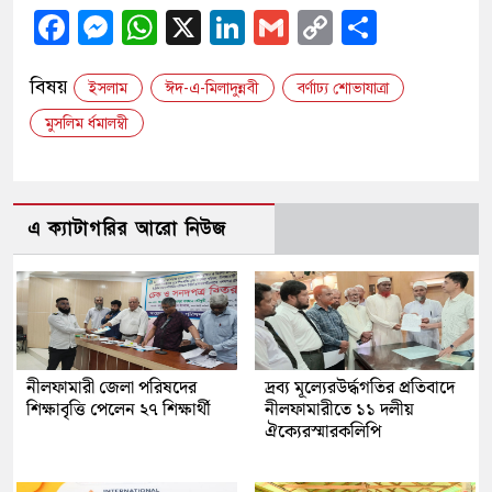
Facebook
Messenger
WhatsApp
X
LinkedIn
Gmail
Copy
Share
Link
বিষয়
ইসলাম
ঈদ-এ-মিলাদুন্নবী
বর্ণাঢ্য শোভাযাত্রা
মুসলিম র্ধমালম্বী
এ ক্যাটাগরির আরো নিউজ
নীলফামারী জেলা পরিষদের
দ্রব্য মূল্যেরউর্দ্ধগতির প্রতিবাদে
শিক্ষাবৃত্তি পেলেন ২৭ শিক্ষার্থী
নীলফামারীতে ১১ দলীয়
ঐক্যেরস্মারকলিপি