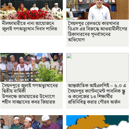
নীলফামারীতে নানা আয়োজনে
সৈয়দপুর রেলওয়ে কারখানার
জুলাই গণঅভ্যুত্থান দিবস পালিত
ডিএস এর বিরুদ্ধে আওয়ামীলীগের
ঠিকাদারদের পূনর্বাসনের
অভিযোগ
সৈয়দপুরে জুলাই গণঅভ্যুত্থানের
আন্তর্জাতিক আইএলপিই – ৬.০ এ
দ্বিতীয় বার্ষিকী
সৈয়দপুর ক্যান্টনমেন্ট পাবলিক স্ক্লু
উপলক্ষে জামায়াতের উদ্যোগে
ও কলেজের ১৩ শিক্ষার্থীর
শহীদ সাজ্জাদের কবর জিয়ারত
প্রতিনিধিত্ব করার গৌরব অর্জন