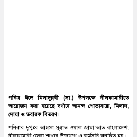
পবিত্র ঈদে মিলাদুন্নবী (সা.) উপলক্ষে নীলফামারীতে
আয়োজন করা হয়েছে বর্ণাঢ্য আনন্দ শোভাযাত্রা, মিলাদ,
দোয়া ও তবারক বিতরণ।
শনিবার দুপুরে আহলে সুন্নাত ওয়াল জামা’আত বাংলাদেশ,
নীলফামারী জেলা শাখার উদ্যোগে এ কর্মসূচি অনুষ্ঠিত হয়।