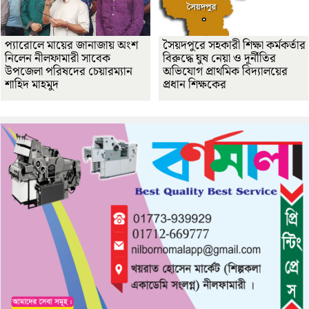
প্যারোলে মায়ের জানাজায় অংশ
সৈয়দপুরে সহকারী শিক্ষা কর্মকর্তার
নিলেন নীলফামারী সাবেক
বিরুদ্ধে ঘুষ নেয়া ও দূর্নীতির
উপজেলা পরিষদের চেয়ারম্যান
অভিযোগ প্রাথমিক বিদ্যালয়ের
শাহিদ মাহমুদ
প্রধান শিক্ষকের