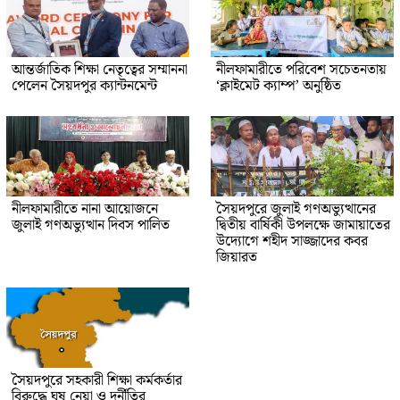
আন্তর্জাতিক শিক্ষা নেতৃত্বের সম্মাননা
নীলফামারীতে পরিবেশ সচেতনতায়
পেলেন সৈয়দপুর ক্যান্টনমেন্ট
‘ক্লাইমেট ক্যাম্প’ অনুষ্ঠিত
নীলফামারীতে নানা আয়োজনে
সৈয়দপুরে জুলাই গণঅভ্যুত্থানের
জুলাই গণঅভ্যুত্থান দিবস পালিত
দ্বিতীয় বার্ষিকী উপলক্ষে জামায়াতের
উদ্যোগে শহীদ সাজ্জাদের কবর
জিয়ারত
সৈয়দপুরে সহকারী শিক্ষা কর্মকর্তার
বিরুদ্ধে ঘুষ নেয়া ও দূর্নীতির