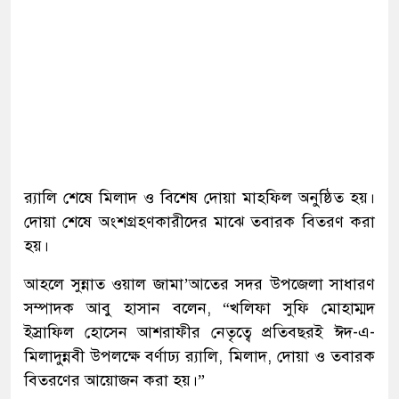
র‌্যালি শেষে মিলাদ ও বিশেষ দোয়া মাহফিল অনুষ্ঠিত হয়।
দোয়া শেষে অংশগ্রহণকারীদের মাঝে তবারক বিতরণ করা
হয়।
আহলে সুন্নাত ওয়াল জামা’আতের সদর উপজেলা সাধারণ
সম্পাদক আবু হাসান বলেন, “খলিফা সুফি মোহাম্মদ
ইস্রাফিল হোসেন আশরাফীর নেতৃত্বে প্রতিবছরই ঈদ-এ-
মিলাদুন্নবী উপলক্ষে বর্ণাঢ্য র‌্যালি, মিলাদ, দোয়া ও তবারক
বিতরণের আয়োজন করা হয়।”