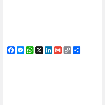
Facebook
Messenger
WhatsApp
X
LinkedIn
Gmail
Copy
Share
Link