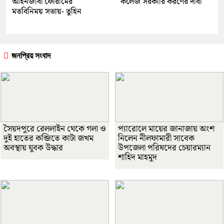
আইনজীবী ফোরামের
কলেজ সরকারি করণের দাবী
মতবিনিময় সভায়- তুহিন
জনপ্রিয় সংবাদ
সৈয়দপুরে রেললাইন থেকে গলা ও
প্যারোলে মায়ের জানাজায় অংশ
দুই হাতের কব্জিতে কাটা জখম
নিলেন নীলফামারী সাবেক
অবস্থায় যুবক উদ্ধার
উপজেলা পরিষদের চেয়ারম্যান
শাহিদ মাহমুদ