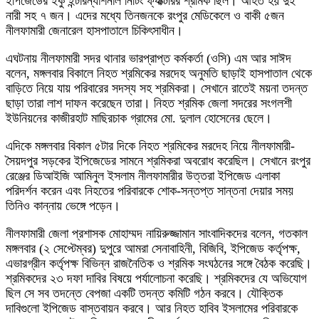
ইপিজেডের ইকু ইন্টারন্যাশনাল নিটিং ফ্যাক্টরির শ্রমিক ছিল। আহত হয় দুই
নারী সহ ৭ জন। এদের মধ্যে তিনজনকে রংপুর মেডিকেলে ও বাকী ৫জন
নীলফামারী জেনারেল হাসপাতালে চিকিৎসাধীন।
এঘটনায় নীলফামারী সদর থানার ভারপ্রাপ্ত কর্মকর্তা (ওসি) এম আর সাঈদ
বলেন, মঙ্গলবার বিকালে নিহত শ্রমিকের মরদেহ অনুমতি ছাড়াই হাসপাতাল থেকে
বাড়িতে নিয়ে যায় পরিবারের সদস্য সহ শ্রমিকরা। সেখানে রাতেই ময়না তদন্ত
ছাড়া তারা লাশ দাফন করেছেন তারা। নিহত শ্রমিক জেলা সদরের সংগলশী
ইউনিয়নের কাজীরহাট মাছিরচাক গ্রামের মো. দুলাল হোসেনের ছেলে।
এদিকে মঙ্গলবার বিকাল ৫টার দিকে নিহত শ্রমিকের মরদেহ নিয়ে নীলফামারী-
সৈয়দপুর সড়কের ইপিজেডের সামনে শ্রমিকরা অবরোধ করেছিল। সেখানে রংপুর
রেঞ্জের ডিআইজি আমিনুল ইসলাম নীলফামারীর উত্তরা ইপিজেড এলাকা
পরিদর্শন করেন এবং নিহতের পরিবারকে শোক-সন্তপ্ত সান্তনা দেয়ার সময়
তিনিও কান্নায় ভেঙ্গে পড়েন।
নীলফামারী জেলা প্রশাসক মোহাম্মদ নায়িরুজ্জামান সাংবাদিকদের বলেন, গতকাল
মঙ্গলবার (২ সেপ্টেম্বর) দুপুরে আমরা সেনাবাহিনী, বিজিবি, ইপিজেড কর্তৃপক্ষ,
এভারগ্রীন কর্তৃপক্ষ বিভিন্ন রাজনৈতিক ও শ্রমিক সংঘঠনের সঙ্গে বৈঠক করেছি।
শ্রমিকদের ২৩ দফা দাবির বিষয়ে পর্যালোচনা করেছি। শ্রমিকদের যে অভিযোগ
ছিল সে সব তদন্তে বেপজা একটি তদন্ত কমিটি গঠন করবে। যৌক্তিক
দাবিগুলো ইপিজেড বাস্তবায়ন করবে। আর নিহত হাবিব ইসলামের পরিবারকে