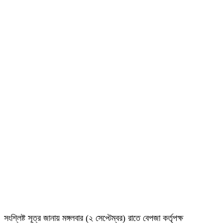
সংশ্লিষ্ট সূত্র জানায় মঙ্গলবার (২ সেপ্টেম্বর) রাতে বেপজা কর্তৃপক্ষ