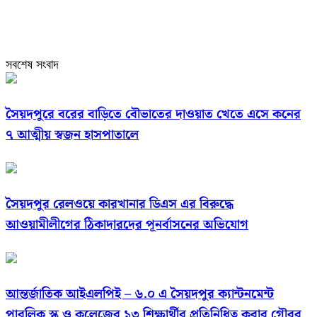
সবশেষ সংবাদ
সৈয়দপুরে বরের বাড়িতে বৌভাতের দাওয়াত খেতে এসে কনের
৭ আত্মীয় স্বজন হাসপাতালে
সৈয়দপুর রেলওয়ে কারখানার ডিএস এর বিরুদ্ধে
আওয়ামীলীগের ঠিকাদারদের পূনর্বাসনের অভিযোগ
আন্তর্জাতিক আইএলপিই – ৬.০ এ সৈয়দপুর ক্যান্টনমেন্ট
পাবলিক স্ক্লু ও কলেজের ১৩ শিক্ষার্থীর প্রতিনিধিত্ব করার গৌরব