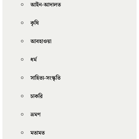
আইন-আদালত
কৃষি
আবহাওয়া
ধর্ম
সাহিত্য-সংস্কৃতি
চাকরি
ভ্রমণ
মতামত