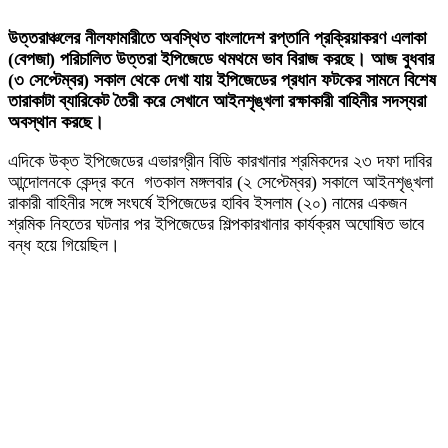
উত্তরাঞ্চলের নীলফামারীতে অবস্থিত বাংলাদেশ রপ্তানি প্রক্রিয়াকরণ এলাকা
(বেপজা) পরিচালিত উত্তরা ইপিজেডে থমথমে ভাব বিরাজ করছে। আজ বুধবার
(৩ সেপ্টেম্বর) সকাল থেকে দেখা যায় ইপিজেডের প্রধান ফটকের সামনে বিশেষ
তারাকাটা ব্যারিকেট তৈরী করে সেখানে আইনশৃঙ্খলা রক্ষাকারী বাহিনীর সদস্যরা
অবস্থান করছে।
এদিকে উক্ত ইপিজেডের এভারগ্রীন বিডি কারখানার শ্রমিকদের ২৩ দফা দাবির
আন্দোলনকে কেন্দ্র কনে গতকাল মঙ্গলবার (২ সেপ্টেম্বর) সকালে আইনশৃঙ্খলা
রাকারী বাহিনীর সঙ্গে সংঘর্ষে ইপিজেডের হাবিব ইসলাম (২০) নামের একজন
শ্রমিক নিহতের ঘটনার পর ইপিজেডের শিল্পকারখানার কার্যক্রম অঘোষিত ভাবে
বন্ধ হয়ে গিয়েছিল।