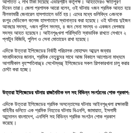
আপাতত ২ লাখ টাকা দিয়েছে এভারগ্রীন কর্তৃপক্ষ। আহতদেরও ক্ষতিপুরণ
দিবেন তারা। জেলা প্রশাসক আরো বলেন, ওই ঘটনায় ৭জন শ্রমিক আহত হয়ে
নীলফামারী জেনারেল হাসপাতালে ভর্তি হয়। এদের মধ্যে গুলিবিদ্ধ ৩জনকে
রংপুর মেডিকেল কলেজ হাসপাতালে স্থানান্তর করা হয়েছে। ওই ঘটনায় দুইজন
আনছার সদস্য, ৭জন পুলিশ সদস্য, ৪ জন সেনা সদস্য ও একজন বেপজার
সদস্য আহত হয়েছেন। আইনশৃঙ্খলা পরিস্থিতি স্বাভাবিক রাখতে সেখানে ২
প্লাটুন বিজিবি, পুলিশ ও সেনা মোতায়েন রাখা হয়েছে।
এদিকে উত্তরা ইপিজেডের নির্বাহী পরিচালক মোহাম্মদ আব্দুল জব্বার
সাংবাদিকদের জানান, শ্রমিক নেতৃবৃন্দের সাথে আজ বিকালে আলোচনা মাধ্যমে
আগামীকাল বৃহস্পতিবার(৪ সেপ্টেম্বর( ইপিজেডের সকল শিল্পকারখানা চালু করার
চেস্টা করা হচ্ছে।
উত্তরা ইপিজেডের ঘটনায় রাজনৈতিক দল সহ বিভিন্ন সংগঠনের শোক প্রকাশ:
এদিকে উত্তরা ইপিজেডের শ্রমিক অসন্তোসের ঘটনায় আইনশৃঙ্খলা রক্ষাকারী
বাহিনীর গুলিতে এক শ্রমিক নিহতের ঘটনায় বিএনপি, জামায়াত, ইসলামী
আন্দোলন বাংলাদেশ, এনসিপি সহ বিভিন্ন শ্রমিক সংগঠন শোক প্রকাশ
করেছে।