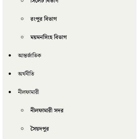
সিলেট বিভাগ
রংপুর বিভাগ
ময়মনসিংহ বিভাগ
আন্তর্জাতিক
অর্থনীতি
নীলফামারী
নীলফামারী সদর
সৈয়দপুর