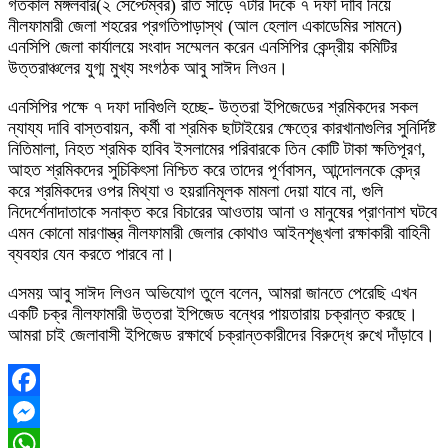
গতকাল মঙ্গলবার(২ সেপ্টেম্বর) রাত সাড়ে ৭টার দিকে ৭ দফা দাবি নিয়ে
নীলফামারী জেলা শহরের প্রগতিপাড়াস্থ (আল হেলাল একাডেমির সামনে)
এনসিপি জেলা কার্যালয়ে সংবাদ সম্মেলন করেন এনসিপির কেন্দ্রীয় কমিটির
উত্তরাঞ্চলের যুগ্ম মুখ্য সংগঠক আবু সাঈদ লিওন।
এনসিপির পক্ষে ৭ দফা দাবিগুলি হচ্ছে- উত্তরা ইপিজেডের শ্রমিকদের সকল
ন্যায্য দাবি বাস্তবায়ন, কর্মী বা শ্রমিক ছাটাইয়ের ক্ষেত্রে কারখানাগুলির সুনির্দিষ্ট
নিতিমালা, নিহত শ্রমিক হাবিব ইসলামের পরিবারকে তিন কোটি টাকা ক্ষতিপূরণ,
আহত শ্রমিকদের সুচিকিৎসা নিশ্চিত করে তাদের পূর্ণবাসন, আন্দোলনকে কেন্দ্র
করে শ্রমিকদের ওপর মিথ্যা ও হয়রানিমূলক মামলা দেয়া যাবে না, গুলি
নিদের্শেনাদাতাকে সনাক্ত করে বিচারের আওতায় আনা ও মানুষের প্রাণনাশ ঘটবে
এমন কোনো মারণাস্ত্র নীলফামারী জেলার কোথাও আইনশৃঙ্খলা রক্ষাকারী বাহিনী
ব্যবহার যেন করতে পারবে না।
এসময় আবু সাঈদ লিওন অভিযোগ তুলে বলেন, আমরা জানতে পেরেছি এখন
একটি চক্র নীলফামারী উত্তরা ইপিজেড বন্ধের পায়তারায় চক্রান্ত করছে।
আমরা চাই জেলাবাসী ইপিজেড রক্ষার্থে চক্রান্তকারীদের বিরুদ্ধে রুখে দাঁড়াবে।
Facebook
Messenger