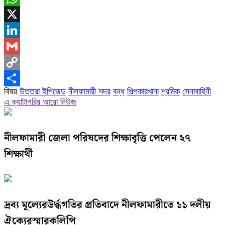
WhatsApp
X
LinkedIn
Gmail
Copy
বিষয়
উত্তরা ইপিজেড
নীলফামারী সদর
বন্ধ
শিল্পকারখানা
শ্রমিক
সেনাবাহিনী
Link
Share
এ ক্যাটাগরির আরো নিউজ
নীলফামারী জেলা পরিষদের শিক্ষাবৃত্তি পেলেন ২৭
শিক্ষার্থী
দ্রব্য মূল্যেরউর্দ্ধগতির প্রতিবাদে নীলফামারীতে ১১ দলীয়
ঐক্যেরস্মারকলিপি