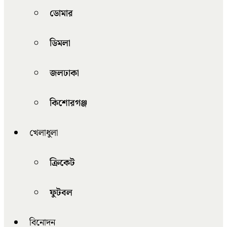
ডোমার
ডিমলা
জলঢাকা
কিশোরগঞ্জ
খেলাধুলা
ক্রিকেট
ফুটবল
বিনোদন