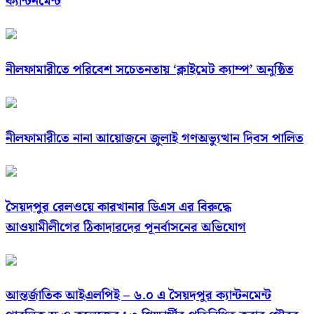
ক্যান্টনমেন্ট
নীলফামারীতে পরিবেশ সচেতনতায় ‘ক্লাইমেট ক্যাম্প’ অনুষ্ঠিত
নীলফামারীতে নানা আয়োজনে জুলাই গণঅভ্যুত্থান দিবস পালিত
সৈয়দপুর রেলওয়ে কারখানার ডিএস এর বিরুদ্ধে
আওয়ামীলীগের ঠিকাদারদের পূনর্বাসনের অভিযোগ
আন্তর্জাতিক আইএলপিই – ৬.০ এ সৈয়দপুর ক্যান্টনমেন্ট