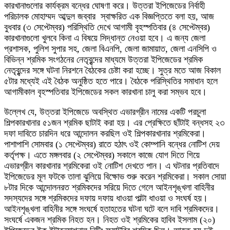
কারখানাগুলোর কার্যক্রম বন্ধের ঘোষণা করে। উত্তরা ইপিজেডের নির্বাহী
পরিচালক মোহাম্মদ আব্দুল জব্বার স্বাক্ষরিত এক বিজ্ঞপ্তিতে বলা হয়, আজ
বুধবার (৩ সেপ্টেম্বর) পরিস্থিতি দেখে আগামী বৃহস্পতিবার (৪ সেপ্টেম্বর)
কারখানাগুলো খুলবে কিনা এ বিষয়ে সিদ্ধান্ত নেওয়া হবে। এ জন্য জেলা
প্রশাসক, পুলিশ সুপার সহ, জেলা বিএনপি, জেলা জামায়াত, জেলা এনসিপি ও
বিভিন্ন শ্রমিক সংগঠনের নেতৃবৃন্দের মাধ্যমে উত্তরা ইপিজেডের শ্রমিক
নেতৃবৃন্দের সঙ্গে ঘটনা নিরশনে বৈঠকের চেষ্টা করা হচ্ছে। সুত্র মতে আজ বিকাল
৫টার মধ্যেই এই বৈঠক অনুষ্ঠিত হতে পারে। বৈঠকে পরিস্থিতির সমাধান হলে
আগামীকাল বৃহস্পতিবার ইপিজেডের সকল কারখানা চালু করা সম্ভব হবে।
উল্লেখ যে, উত্তরা ইপিজেডে অবস্থিত এভারগ্রীন নামের একটি পরচুলা
শিল্পকারখানার ৫১জন শ্রমিক ছাটাই করা হয়। এর প্রেক্ষিতে ছাঁটাই বন্ধসহ ২৩
দফা দাবিতে চারদিন ধরে আন্দোলন করছিল ওই শিল্পকারখানার শ্রমিকেরা।
পাশাপাশি সোমবার (১ সেপ্টেম্বর) রাতে হঠাৎ ওই কোম্পানি বন্ধের নোটিশ দেয়
কর্তৃপক্ষ। এতে মঙ্গলবার (২ সেপ্টেম্বর) সকালে কাজে যোগ দিতে গিয়ে
এভারগ্রীন কারখানার শ্রমিকেরা ওই নোটিশ দেখতে পান। এ ঘটনার প্রতিবাদে
ইপিজেডের মূল ফটকে তালা ঝুলিয়ে বিক্ষোভ শুরু করেন শ্রমিকেরা। সকাল সোয়া
৮টার দিকে আন্দোলনরত শ্রমিকদের সরিয়ে দিতে গেলে আইনশৃঙ্খলা বাহিনীর
সদস্যদের সঙ্গে শ্রমিকদের দফায় দফায় ধাওয়া পাল্টা ধাওয়া ও সংঘর্ষ হয়।
আইনশৃঙ্খলা বাহিনীর সঙ্গে সংঘর্ষে হতাহতের ঘটনা ঘটে বলে দাবি শ্রমিকদের।
সংঘর্ষে একজন শ্রমিক নিহত হন। নিহত ওই শ্রমিকের হাবিব ইসলাম (২০)