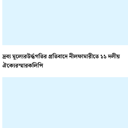
দ্রব্য মূল্যেরউর্দ্ধগতির প্রতিবাদে নীলফামারীতে ১১ দলীয়
ঐক্যেরস্মারকলিপি