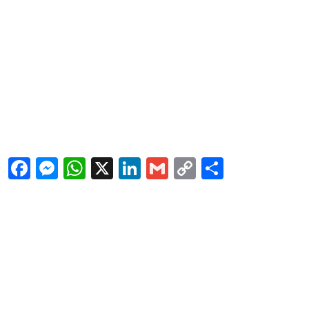
Facebook
Messenger
WhatsApp
X
LinkedIn
Gmail
Copy
Share
Link