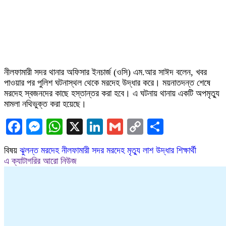
নীলফামারী সদর থানার অফিসার ইনচার্জ (ওসি) এম.আর সাঈদ বলেন, খবর
পাওয়ার পর পুলিশ ঘটনাস্থল থেকে মরদেহ উদ্ধার করে। ময়নাতদন্ত শেষে
মরদেহ স্বজনদের কাছে হস্তান্তর করা হবে। এ ঘটনায় থানায় একটি অপমৃত্যু
মামলা নথিভুক্ত করা হয়েছে।
Facebook
Messenger
WhatsApp
X
LinkedIn
Gmail
Copy
Share
Link
বিষয়
ঝুলন্ত মরদেহ
নীলফামারী সদর
মরদেহ
মৃত্যু
লাশ উদ্ধার
শিক্ষার্থী
এ ক্যাটাগরির আরো নিউজ