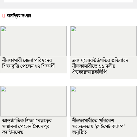
জনপ্রিয় সংবাদ
নীলফামারী জেলা পরিষদের
দ্রব্য মূল্যেরউর্দ্ধগতির প্রতিবাদে
শিক্ষাবৃত্তি পেলেন ২৭ শিক্ষার্থী
নীলফামারীতে ১১ দলীয়
ঐক্যেরস্মারকলিপি
আন্তর্জাতিক শিক্ষা নেতৃত্বের
নীলফামারীতে পরিবেশ
সম্মাননা পেলেন সৈয়দপুর
সচেতনতায় ‘ক্লাইমেট ক্যাম্প’
ক্যান্টনমেন্ট
অনুষ্ঠিত