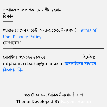
সম্পাদক ও প্রকাশক: মোঃ শীষ রহমান
ঠিকানা
খয়রাত হোসেন মার্কেট, সদর-৫৩০০, নীলফামারী
Terms of
Use
Privacy Policy
যোগাযোগ
মোবাইলঃ ০১৭১২৬৬৯৭৭৭ ইমেইল:
nilphamari.barta@gmail.com
অনলাইনের মাধ্যমে
বিজ্ঞাপন দিন
স্বত্ত্ব © ২০২৬. দৈনিক নীলফামারী বার্তা
Theme Developed BY
Nayem Hasan