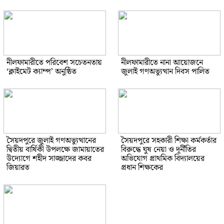
নীলফামারীতে পরিবেশ সচেতনতায়
নীলফামারীতে নানা আয়োজনে
‘ক্লাইমেট ক্যাম্প’ অনুষ্ঠিত
জুলাই গণঅভ্যুত্থান দিবস পালিত
সৈয়দপুরে জুলাই গণঅভ্যুত্থানের
সৈয়দপুরে সহকারী শিক্ষা কর্মকর্তার
দ্বিতীয় বার্ষিকী উপলক্ষে জামায়াতের
বিরুদ্ধে ঘুষ নেয়া ও দূর্নীতির
উদ্যোগে শহীদ সাজ্জাদের কবর
অভিযোগ প্রাথমিক বিদ্যালয়ের
জিয়ারত
প্রধান শিক্ষকের