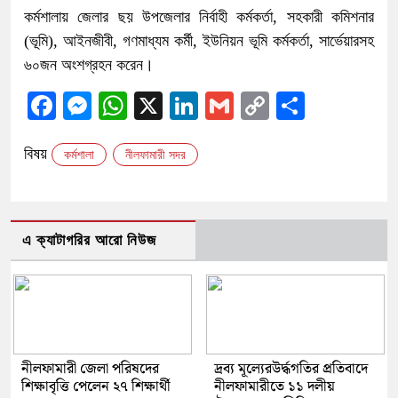
কর্মশালায় জেলার ছয় উপজেলার নির্বাহী কর্মকর্তা, সহকারী কমিশনার
(ভূমি), আইনজীবী, গণমাধ্যম কর্মী, ইউনিয়ন ভূমি কর্মকর্তা, সার্ভেয়ারসহ
৬০জন অংশগ্রহন করেন।
Facebook
Messenger
WhatsApp
X
LinkedIn
Gmail
Copy
Share
Link
বিষয়
কর্মশালা
নীলফামারী সদর
এ ক্যাটাগরির আরো নিউজ
নীলফামারী জেলা পরিষদের
দ্রব্য মূল্যেরউর্দ্ধগতির প্রতিবাদে
শিক্ষাবৃত্তি পেলেন ২৭ শিক্ষার্থী
নীলফামারীতে ১১ দলীয়