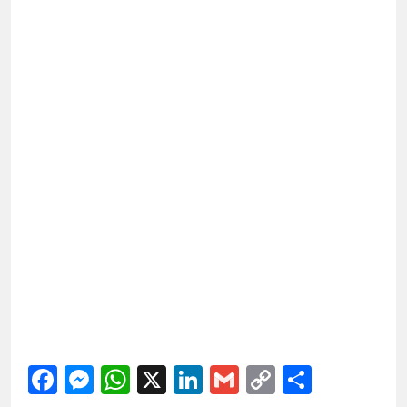
Facebook
Messenger
WhatsApp
X
LinkedIn
Gmail
Copy
Share