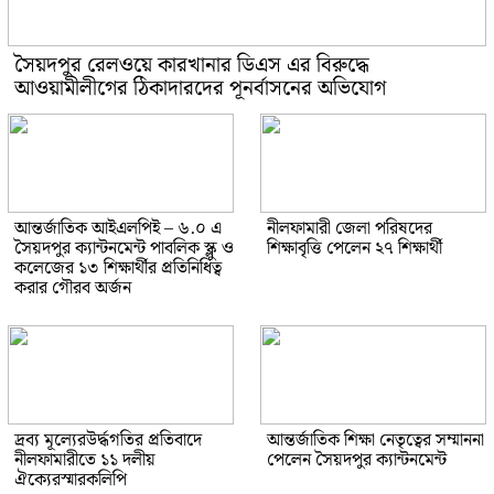
সৈয়দপুর রেলওয়ে কারখানার ডিএস এর বিরুদ্ধে
আওয়ামীলীগের ঠিকাদারদের পূনর্বাসনের অভিযোগ
আন্তর্জাতিক আইএলপিই – ৬.০ এ
নীলফামারী জেলা পরিষদের
সৈয়দপুর ক্যান্টনমেন্ট পাবলিক স্ক্লু ও
শিক্ষাবৃত্তি পেলেন ২৭ শিক্ষার্থী
কলেজের ১৩ শিক্ষার্থীর প্রতিনিধিত্ব
করার গৌরব অর্জন
দ্রব্য মূল্যেরউর্দ্ধগতির প্রতিবাদে
আন্তর্জাতিক শিক্ষা নেতৃত্বের সম্মাননা
নীলফামারীতে ১১ দলীয়
পেলেন সৈয়দপুর ক্যান্টনমেন্ট
ঐক্যেরস্মারকলিপি