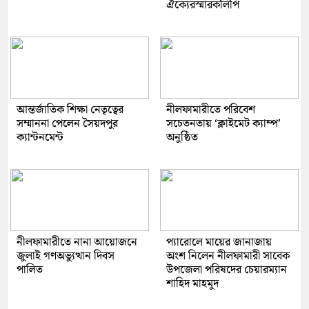
ঐক্যেরস্মারকলিপি
আন্তর্জাতিক শিক্ষা নেতৃত্বের
নীলফামারীতে পরিবেশ
সম্মাননা পেলেন সৈয়দপুর
সচেতনতায় ‘ক্লাইমেট ক্যাম্প’
ক্যান্টনমেন্ট
অনুষ্ঠিত
নীলফামারীতে নানা আয়োজনে
প্যারোলে মায়ের জানাজায়
জুলাই গণঅভ্যুত্থান দিবস
অংশ নিলেন নীলফামারী সাবেক
পালিত
উপজেলা পরিষদের চেয়ারম্যান
শাহিদ মাহমুদ