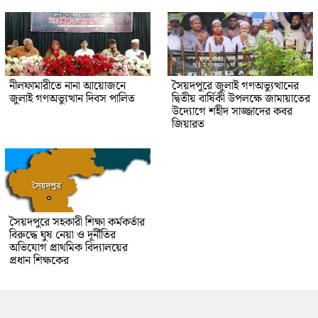
নীলফামারীতে নানা আয়োজনে
সৈয়দপুরে জুলাই গণঅভ্যুত্থানের
জুলাই গণঅভ্যুত্থান দিবস পালিত
দ্বিতীয় বার্ষিকী উপলক্ষে জামায়াতের
উদ্যোগে শহীদ সাজ্জাদের কবর
জিয়ারত
সৈয়দপুরে সহকারী শিক্ষা কর্মকর্তার
বিরুদ্ধে ঘুষ নেয়া ও দূর্নীতির
অভিযোগ প্রাথমিক বিদ্যালয়ের
প্রধান শিক্ষকের