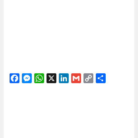
Facebook
Messenger
WhatsApp
X
LinkedIn
Gmail
Copy
Share
Link