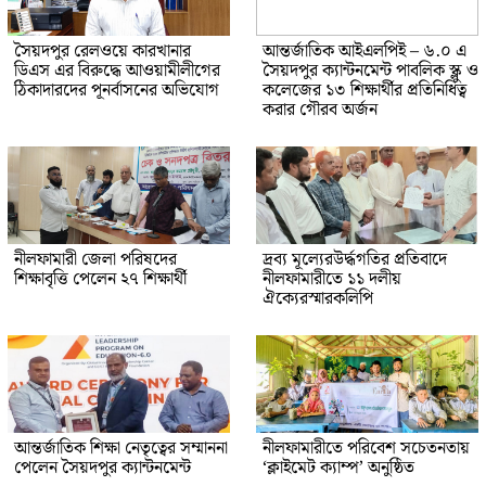
সৈয়দপুর রেলওয়ে কারখানার
আন্তর্জাতিক আইএলপিই – ৬.০ এ
ডিএস এর বিরুদ্ধে আওয়ামীলীগের
সৈয়দপুর ক্যান্টনমেন্ট পাবলিক স্ক্লু ও
ঠিকাদারদের পূনর্বাসনের অভিযোগ
কলেজের ১৩ শিক্ষার্থীর প্রতিনিধিত্ব
করার গৌরব অর্জন
নীলফামারী জেলা পরিষদের
দ্রব্য মূল্যেরউর্দ্ধগতির প্রতিবাদে
শিক্ষাবৃত্তি পেলেন ২৭ শিক্ষার্থী
নীলফামারীতে ১১ দলীয়
ঐক্যেরস্মারকলিপি
আন্তর্জাতিক শিক্ষা নেতৃত্বের সম্মাননা
নীলফামারীতে পরিবেশ সচেতনতায়
পেলেন সৈয়দপুর ক্যান্টনমেন্ট
‘ক্লাইমেট ক্যাম্প’ অনুষ্ঠিত