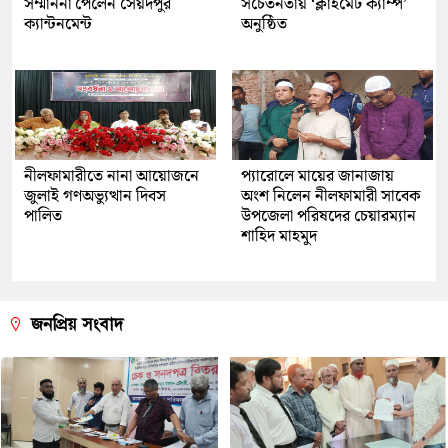
সম্মাননা পেলেন সৈয়দপুর
সচেতনতায় ‘ক্লাইমেট ক্যাম্প’
ক্যান্টনমেন্ট
অনুষ্ঠিত
নীলফামারীতে নানা আয়োজনে
প্যারোলে মায়ের জানাজায়
জুলাই গণঅভ্যুত্থান দিবস
অংশ নিলেন নীলফামারী সাবেক
পালিত
উপজেলা পরিষদের চেয়ারম্যান
শাহিদ মাহমুদ
জনপ্রিয় সংবাদ