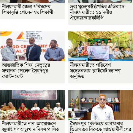
নীলফামারী জেলা পরিষদের
দ্রব্য মূল্যেরউর্দ্ধগতির প্রতিবাদে
শিক্ষাবৃত্তি পেলেন ২৭ শিক্ষার্থী
নীলফামারীতে ১১ দলীয়
ঐক্যেরস্মারকলিপি
আন্তর্জাতিক শিক্ষা নেতৃত্বের
নীলফামারীতে পরিবেশ
সম্মাননা পেলেন সৈয়দপুর
সচেতনতায় ‘ক্লাইমেট ক্যাম্প’
ক্যান্টনমেন্ট
অনুষ্ঠিত
নীলফামারীতে নানা আয়োজনে
সৈয়দপুর রেলওয়ে কারখানার
জুলাই গণঅভ্যুত্থান দিবস পালিত
ডিএস এর বিরুদ্ধে আওয়ামীলীগের