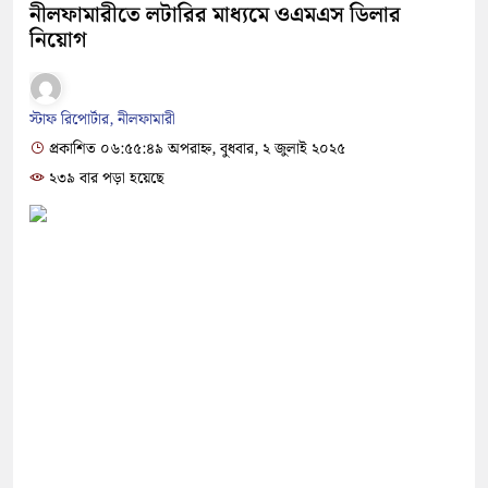
নীলফামারীতে লটারির মাধ্যমে ওএমএস ডিলার
নিয়োগ
স্টাফ রিপোর্টার, নীলফামারী
প্রকাশিত ০৬:৫৫:৪৯ অপরাহ্ন, বুধবার, ২ জুলাই ২০২৫
২৩৯ বার পড়া হয়েছে