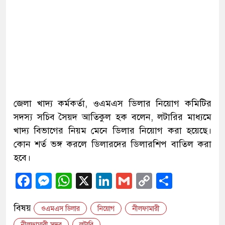
জেলা খাদ্য কর্মকর্তা, ওএমএস ডিলার নিয়োগ কমিটির
সদস্য সচিব সৈয়দ আতিকুল হক বলেন, লটারির মাধ্যমে
খাদ্য বিভাগের নিয়ম মেনে ডিলার নিয়োগ করা হয়েছে।
কোন শর্ত ভঙ্গ করলে ডিলারদের ডিলারশিপ বাতিল করা
হবে।
Facebook
Messenger
WhatsApp
X
LinkedIn
Gmail
Copy
Share
Link
বিষয়
ওএমএস ডিলার
নিয়োগ
নীলফামারী
নীলফামারী সদর
লটারি