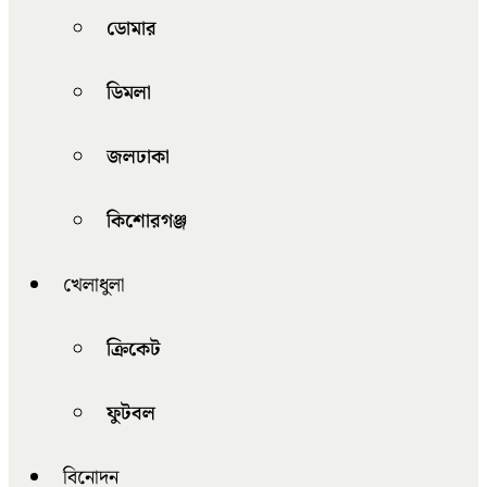
ডোমার
ডিমলা
জলঢাকা
কিশোরগঞ্জ
খেলাধুলা
ক্রিকেট
ফুটবল
বিনোদন