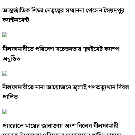
আন্তর্জাতিক শিক্ষা নেতৃত্বের সম্মাননা পেলেন সৈয়দপুর
ক্যান্টনমেন্ট
নীলফামারীতে পরিবেশ সচেতনতায় ‘ক্লাইমেট ক্যাম্প’
অনুষ্ঠিত
নীলফামারীতে নানা আয়োজনে জুলাই গণঅভ্যুত্থান দিবস
পালিত
প্যারোলে মায়ের জানাজায় অংশ নিলেন নীলফামারী