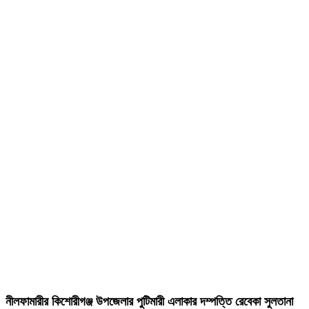
নীলফামারীর কিশোরীগঞ্জ উপজেলার পুটিমারী এলাকার দম্পত্তি রেবেকা সুলতানা