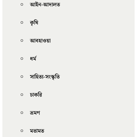
আইন-আদালত
কৃষি
আবহাওয়া
ধর্ম
সাহিত্য-সংস্কৃতি
চাকরি
ভ্রমণ
মতামত