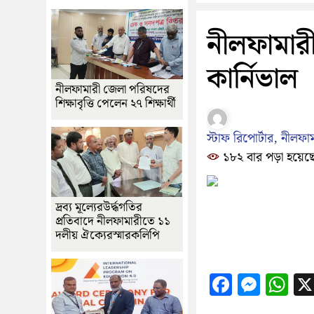
নীলফামারী
কার্নিভাল
নীলফামারী জেলা পরিষদের
শিক্ষাবৃত্তি পেলেন ২৭ শিক্ষার্থী
স্টাফ রিপোর্টার, নীলফা
১৮২ বার পড়া হয়েছ
দ্রব্য মূল্যেরউর্দ্ধগতির
প্রতিবাদে নীলফামারীতে ১১
দলীয় ঐক্যেরস্মারকলিপি
Facebo
Mess
Wh