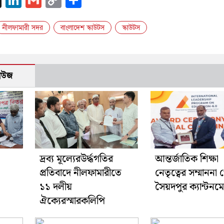
Link
নীলফামারী সদর
বাংলাদেশ স্কাউটস
স্কাউটস
নিউজ
দ্রব্য মূল্যেরউর্দ্ধগতির
আন্তর্জাতিক শিক্ষা
প্রতিবাদে নীলফামারীতে
নেতৃত্বের সম্মাননা
১১ দলীয়
সৈয়দপুর ক্যান্টনমে
ঐক্যেরস্মারকলিপি