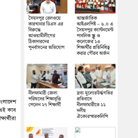
সৈয়দপুর রেলওয়ে
আন্তর্জাতিক
কারখানার ডিএস এর
আইএলপিই – ৬.০ এ
বিরুদ্ধে
সৈয়দপুর ক্যান্টনমেন্ট
আওয়ামীলীগের
পাবলিক স্ক্লু ও
ঠিকাদারদের
কলেজের ১৩
পূনর্বাসনের অভিযোগ
শিক্ষার্থীর প্রতিনিধিত্ব
করার গৌরব অর্জন
নীলফামারী জেলা
দ্রব্য মূল্যেরউর্দ্ধগতির
পরিষদের শিক্ষাবৃত্তি
প্রতিবাদে
ংলাদেশ
পেলেন ২৭ শিক্ষার্থী
নীলফামারীতে ১১
 এই কাব
দলীয়
ঐক্যেরস্মারকলিপি
ার্থীরা