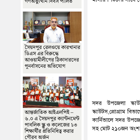
গণঅভ্যুত্থান দিবস পালিত
সৈয়দপুর রেলওয়ে কারখানার
ডিএস এর বিরুদ্ধে
আওয়ামীলীগের ঠিকাদারদের
পূনর্বাসনের অভিযোগ
সদর উপজেলা স্কা
আন্তর্জাতিক আইএলপিই –
স্কাউটস,প্রোগ্রাম ব
৬.০ এ সৈয়দপুর ক্যান্টনমেন্ট
কার্নিভালে সদর উপজে
পাবলিক স্ক্লু ও কলেজের ১৩
সহ মোট ২১০জন অংশ
শিক্ষার্থীর প্রতিনিধিত্ব করার
গৌরব অর্জন