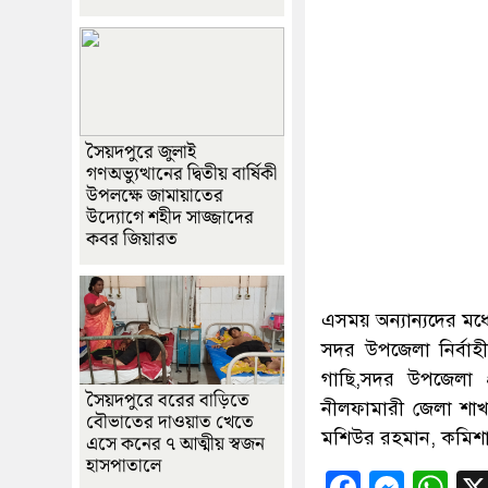
সৈয়দপুরে জুলাই
গণঅভ্যুত্থানের দ্বিতীয় বার্ষিকী
উপলক্ষে জামায়াতের
উদ্যোগে শহীদ সাজ্জাদের
কবর জিয়ারত
এসময় অন্যান্যদের মধ্য
সদর উপজেলা নির্বাহী 
গাছি,সদর উপজেলা প
সৈয়দপুরে বরের বাড়িতে
নীলফামারী জেলা শা
বৌভাতের দাওয়াত খেতে
মশিউর রহমান, কমিশান
এসে কনের ৭ আত্মীয় স্বজন
হাসপাতালে
Facebo
Mess
Wh