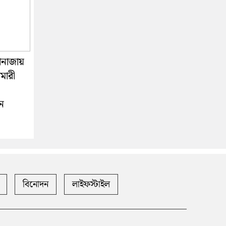
ানাজায়
মারী
ন
বিনোদন
লাইফস্টাইল