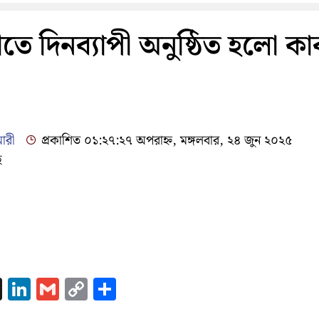
তে দিনব্যাপী অনুষ্ঠিত হলো কা
মারী
প্রকাশিত ০১:২৭:২৭ অপরাহ্ন, মঙ্গলবার, ২৪ জুন ২০২৫
ে
ok
enger
atsApp
X
LinkedIn
Gmail
Copy
Share
Link