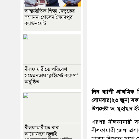
আন্তর্জাতিক শিক্ষা নেতৃত্বের
সম্মাননা পেলেন সৈয়দপুর
ক্যান্টনমেন্ট
নীলফামারীতে পরিবেশ
সচেতনতায় ‘ক্লাইমেট ক্যাম্প’
অনুষ্ঠিত
দিন ব্যাপী প্রাথমিক
সোমবার(২৩ জুন) সকাল 
উপদেষ্টা ড. মুহাম্মদ 
এরপর নীলফামারী সরকা
নীলফামারীতে নানা
নীলফামারী জেলা প্রশাসক
আয়োজনে জুলাই
মালায় শিশুদের সাথে 