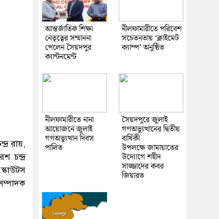
আন্তর্জাতিক শিক্ষা
নীলফামারীতে পরিবেশ
নেতৃত্বের সম্মাননা
সচেতনতায় ‘ক্লাইমেট
পেলেন সৈয়দপুর
ক্যাম্প’ অনুষ্ঠিত
ক্যান্টনমেন্ট
নীলফামারীতে নানা
সৈয়দপুরে জুলাই
আয়োজনে জুলাই
গণঅভ্যুত্থানের দ্বিতীয়
গণঅভ্যুত্থান দিবস
বার্ষিকী
দ্র রায়,
পালিত
উপলক্ষে জামায়াতের
উদ্যোগে শহীদ
 চন্দ্র
সাজ্জাদের কবর
্কাউটস
জিয়ারত
ম্পাদক