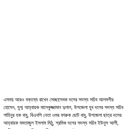
এসময় আরও বক্তব্য রাখেন সেচ্ছাসেবক দলের সদস্য সচিব আলমগীর
হোসেন, যুগ্ম আহ্বায়ক মালেকুজ্জামান দুলাল, উপজেলা যুব দলের সদস্য সচিব
শাহিনুর হক বাবু, বিএনপি নেতা ওমর ফারুক ছোট বাবু, উপজেলা ছাত্র দলের
আহ্বায়ক মমতাজুল ইসলাম মিঠু, শ্রমিক দলের সদস্য সচিব ইউনুস আলী,