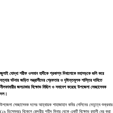
জুলাই যোদ্ধা শরীফ ওসমান হাদীকে প্রকাশ্য দিবালোকে মহাসড়কে গুলি করে
হত্যার ঘটনায় জড়িত সন্ত্রাসীদের গ্রেফতার ও দৃষ্টান্তমূলক শাস্তির দাবিতে
নীলফামারীর জলঢাকায় বিক্ষোভ মিছিল ও সমাবেশ করেছে উপজেলা সেচ্ছাসেবক
দল।
উপজেলা সেচ্ছাসেবক দলের আহ্বায়ক শাহাজাহান কবির লেলিনের নেতৃত্বে শুক্রবার
(১৯ ডিসেম্বর) বিকেলে কেন্দ্রীয় শহীদ মিনার থেকে একটি বিক্ষোভ র‌্যালী বের করা