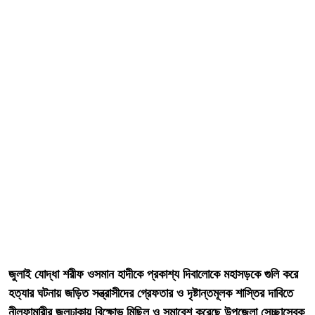
জুলাই যোদ্ধা শরীফ ওসমান হাদীকে প্রকাশ্য দিবালোকে মহাসড়কে গুলি করে
হত্যার ঘটনায় জড়িত সন্ত্রাসীদের গ্রেফতার ও দৃষ্টান্তমূলক শাস্তির দাবিতে
নীলফামারীর জলঢাকায় বিক্ষোভ মিছিল ও সমাবেশ করেছে উপজেলা সেচ্ছাসেবক