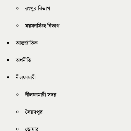
রংপুর বিভাগ
ময়মনসিংহ বিভাগ
আন্তর্জাতিক
অর্থনীতি
নীলফামারী
নীলফামারী সদর
সৈয়দপুর
ডোমার