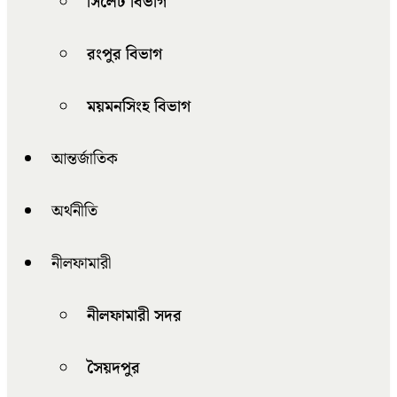
সিলেট বিভাগ
রংপুর বিভাগ
ময়মনসিংহ বিভাগ
আন্তর্জাতিক
অর্থনীতি
নীলফামারী
নীলফামারী সদর
সৈয়দপুর