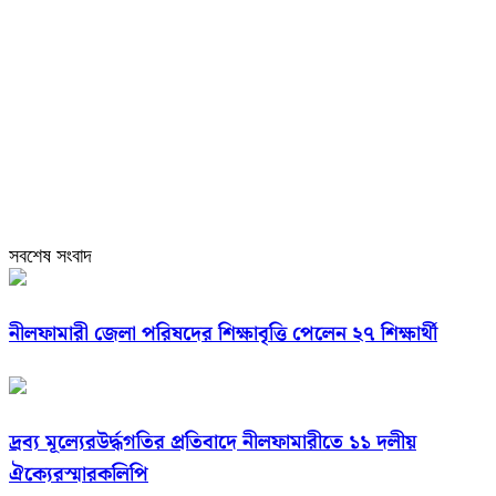
সবশেষ সংবাদ
নীলফামারী জেলা পরিষদের শিক্ষাবৃত্তি পেলেন ২৭ শিক্ষার্থী
দ্রব্য মূল্যেরউর্দ্ধগতির প্রতিবাদে নীলফামারীতে ১১ দলীয়
ঐক্যেরস্মারকলিপি