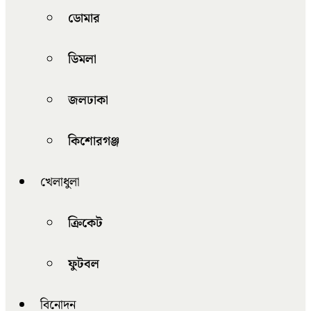
ডোমার
ডিমলা
জলঢাকা
কিশোরগঞ্জ
খেলাধুলা
ক্রিকেট
ফুটবল
বিনোদন