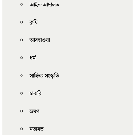
আইন-আদালত
কৃষি
আবহাওয়া
ধর্ম
সাহিত্য-সংস্কৃতি
চাকরি
ভ্রমণ
মতামত