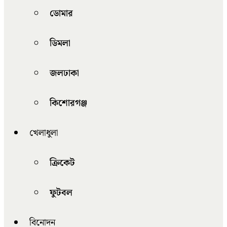
ডোমার
ডিমলা
জলঢাকা
কিশোরগঞ্জ
খেলাধুলা
ক্রিকেট
ফুটবল
বিনোদন