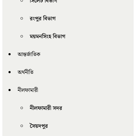
সিলেট বিভাগ
রংপুর বিভাগ
ময়মনসিংহ বিভাগ
আন্তর্জাতিক
অর্থনীতি
নীলফামারী
নীলফামারী সদর
সৈয়দপুর