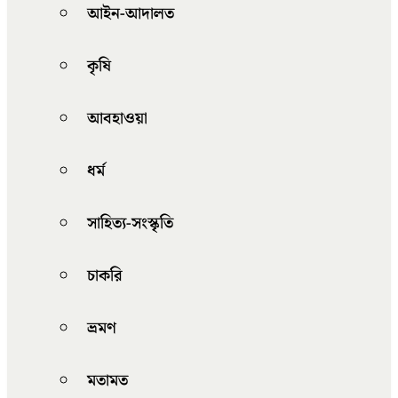
আইন-আদালত
কৃষি
আবহাওয়া
ধর্ম
সাহিত্য-সংস্কৃতি
চাকরি
ভ্রমণ
মতামত