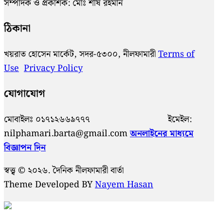
সম্পাদক ও প্রকাশক: মোঃ শীষ রহমান
ঠিকানা
খয়রাত হোসেন মার্কেট, সদর-৫৩০০, নীলফামারী
Terms of
Use
Privacy Policy
যোগাযোগ
মোবাইলঃ ০১৭১২৬৬৯৭৭৭ ইমেইল:
nilphamari.barta@gmail.com
অনলাইনের মাধ্যমে
বিজ্ঞাপন দিন
স্বত্ত্ব © ২০২৬. দৈনিক নীলফামারী বার্তা
Theme Developed BY
Nayem Hasan