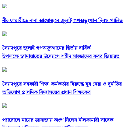
নীলফামারীতে নানা আয়োজনে জুলাই গণঅভ্যুত্থান দিবস পালিত
সৈয়দপুরে জুলাই গণঅভ্যুত্থানের দ্বিতীয় বার্ষিকী
উপলক্ষে জামায়াতের উদ্যোগে শহীদ সাজ্জাদের কবর জিয়ারত
সৈয়দপুরে সহকারী শিক্ষা কর্মকর্তার বিরুদ্ধে ঘুষ নেয়া ও দূর্নীতির
অভিযোগ প্রাথমিক বিদ্যালয়ের প্রধান শিক্ষকের
প্যারোলে মায়ের জানাজায় অংশ নিলেন নীলফামারী সাবেক