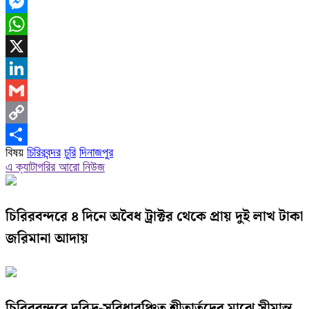
Facebook
Messenger
WhatsApp
X
LinkedIn
Gmail
Copy
বিষয়
চিরিরবন্দর
চুরি
দিনাজপুর
Link
Share
এ ক্যাটাগরির আরো নিউজ
চিরিরবন্দরে ৪ দিনে অবৈধ ট্রাক্টর থেকে প্রায় দুই লাখ টাকা
জরিমানা আদায়
চিরিরবন্দরে দরিদ্র-সুবিধাবঞ্চিত শীতার্তদের মাঝে সীমান্ত