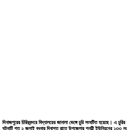
দিনাজপুরের চিরিরবন্দরে বিদ্যালয়ের জানালা ভেঙ্গে চুরি সংঘটিত হয়েছে। এ চুরির
ঘটনাটি গত ২ জুলাই বুধবার দিবাগত রাতে উপজেলার পুনট্টি ইউনিয়নের ১৩৩ নং