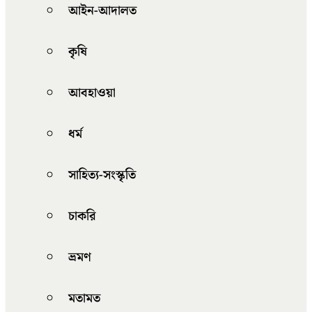
আইন-আদালত
কৃষি
আবহাওয়া
ধর্ম
সাহিত্য-সংস্কৃতি
চাকরি
ভ্রমণ
মতামত