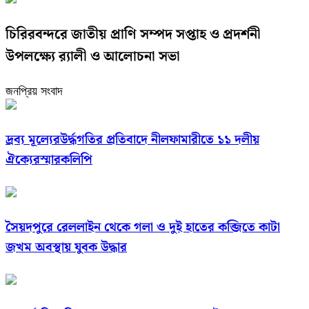
চিরিরবন্দরে জাতীয় প্রাণি সম্পদ সপ্তাহ ও প্রদর্শনী
উপলক্ষ্যে র‌্যালী ও আলোচনা সভা
জনপ্রিয় সংবাদ
দ্রব্য মূল্যেরউর্দ্ধগতির প্রতিবাদে নীলফামারীতে ১১ দলীয়
ঐক্যেরস্মারকলিপি
সৈয়দপুরে রেললাইন থেকে গলা ও দুই হাতের কব্জিতে কাটা
জখম অবস্থায় যুবক উদ্ধার