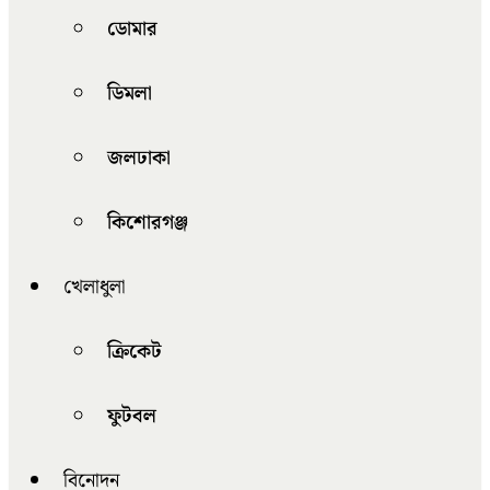
ডোমার
ডিমলা
জলঢাকা
কিশোরগঞ্জ
খেলাধুলা
ক্রিকেট
ফুটবল
বিনোদন