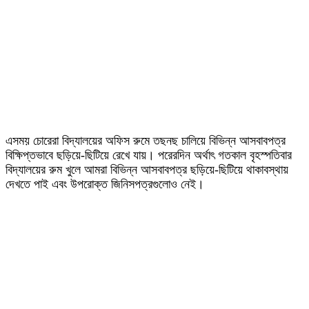
এসময় চোরেরা বিদ্যালয়ের অফিস রুমে তছনছ চালিয়ে বিভিন্ন আসবাবপত্র
বিক্ষিপ্তভাবে ছড়িয়ে-ছিটিয়ে রেখে যায়। পরেরদিন অর্থাৎ গতকাল বৃহস্পতিবার
বিদ্যালয়ের রুম খুলে আমরা বিভিন্ন আসবাবপত্র ছড়িয়ে-ছিটিয়ে থাকাবস্থায়
দেখতে পাই এবং উপরোক্ত জিনিসপত্রগুলোও নেই।