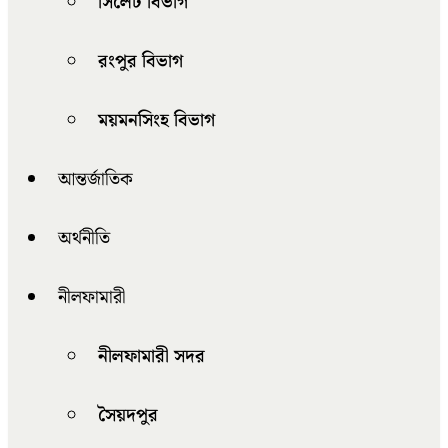
সিলেট বিভাগ
রংপুর বিভাগ
ময়মনসিংহ বিভাগ
আন্তর্জাতিক
অর্থনীতি
নীলফামারী
নীলফামারী সদর
সৈয়দপুর