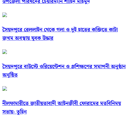
উপজেলা পরিষদের চেয়ারম্যান শাহিদ মাহমুদ
সৈয়দপুরে রেললাইন থেকে গলা ও দুই হাতের কব্জিতে কাটা
জখম অবস্থায় যুবক উদ্ধার
সৈয়দপুরে বাউস্টে ওরিয়েন্টেশন ও প্রশিক্ষণের সমাপনী অনুষ্ঠান
অনুষ্ঠিত
নীলফামারীতে জাতীয়তাবাদী আইনজীবী ফোরামের মতবিনিময়
সভায়- তুহিন