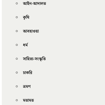
আইন-আদালত
কৃষি
আবহাওয়া
ধর্ম
সাহিত্য-সংস্কৃতি
চাকরি
ভ্রমণ
মতামত