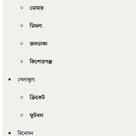
ডোমার
ডিমলা
জলঢাকা
কিশোরগঞ্জ
খেলাধুলা
ক্রিকেট
ফুটবল
বিনোদন