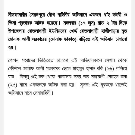
নীলফামারীর সৈয়দপুরে যৌথ বাহিনীর অভিযানে একজন থাই লটারী ও
ভিসা প্রতারক আটক হয়েছে। মঙ্গলবার (১৭ জুন) রাত ২ টার দিকে
উপজেলার বোতলাগাড়ী ইউনিয়নের খোর্দ্দ বোতলাগাড়ী হাজীপাড়ায় মৃত
মোনাফ আলী সরকারের (মোনাফ ডাকাত) বাড়িতে এই অভিযান চালানো
হয়।
গোপন সংবাদের ভিত্তিতে চালানো এই অভিযানকালে সেখান থেকে
কৌশলে মোনাফ আলী সরকারের ছেলে মাহামুদ হাসান রকি (২৬) পালিয়ে
যায়। কিন্তু ওই রুম থেকে পালানোর সময় তার সহযোগী সোহেল রানা
(২৫) নামে একজনকে আটক করা হয়। মূলত: এই যুবককে ধরতেই
অভিযানে নামে সেনাবাহিনী।