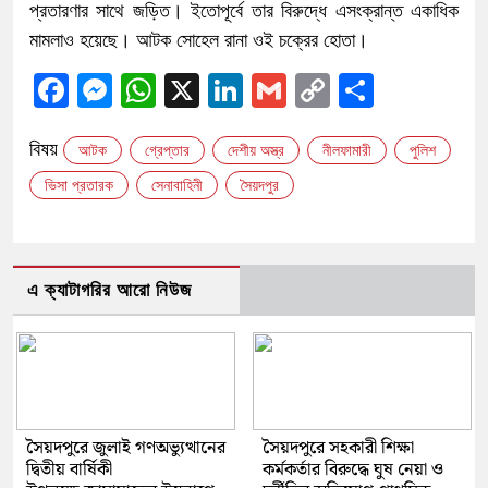
প্রতারণার সাথে জড়িত। ইতোপূর্বে তার বিরুদ্ধে এসংক্রান্ত একাধিক
মামলাও হয়েছে। আটক সোহেল রানা ওই চক্রের হোতা।
Facebook
Messenger
WhatsApp
X
LinkedIn
Gmail
Copy
Share
Link
বিষয়
আটক
গ্রেপ্তার
দেশীয় অস্ত্র
নীলফামারী
পুলিশ
ভিসা প্রতারক
সেনাবাহিনী
সৈয়দপুর
এ ক্যাটাগরির আরো নিউজ
সৈয়দপুরে জুলাই গণঅভ্যুত্থানের
সৈয়দপুরে সহকারী শিক্ষা
দ্বিতীয় বার্ষিকী
কর্মকর্তার বিরুদ্ধে ঘুষ নেয়া ও