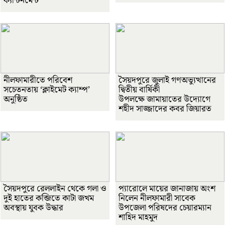
ক্যান্টনমেন্ট
নীলফামারীতে পরিবেশ
সৈয়দপুরে জুলাই গণঅভ্যুত্থানের
সচেতনতায় ‘ক্লাইমেট ক্যাম্প’
দ্বিতীয় বার্ষিকী
অনুষ্ঠিত
উপলক্ষে জামায়াতের উদ্যোগে
শহীদ সাজ্জাদের কবর জিয়ারত
সৈয়দপুরে রেললাইন থেকে গলা ও
প্যারোলে মায়ের জানাজায় অংশ
দুই হাতের কব্জিতে কাটা জখম
নিলেন নীলফামারী সাবেক
অবস্থায় যুবক উদ্ধার
উপজেলা পরিষদের চেয়ারম্যান
শাহিদ মাহমুদ