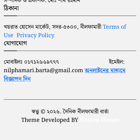
সম্পাদক ও প্রকাশক: মোঃ শীষ রহমান
ঠিকানা
খয়রাত হোসেন মার্কেট, সদর-৫৩০০, নীলফামারী
Terms of
Use
Privacy Policy
যোগাযোগ
মোবাইলঃ ০১৭১২৬৬৯৭৭৭ ইমেইল:
nilphamari.barta@gmail.com
অনলাইনের মাধ্যমে
বিজ্ঞাপন দিন
স্বত্ত্ব © ২০২৬. দৈনিক নীলফামারী বার্তা
Theme Developed BY
Nayem Hasan