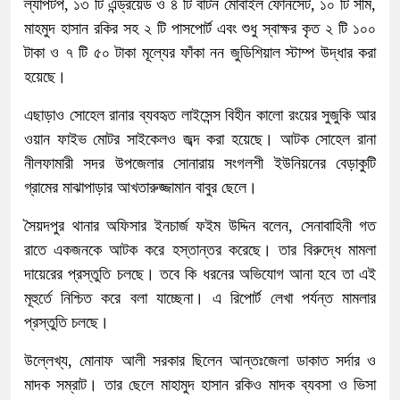
ল্যাপটপ, ১৩ টি এন্ড্রয়েড ও ৪ টি বাটন মোবাইল ফোনসেট, ১০ টি সীম,
মাহমুদ হাসান রকির সহ ২ টি পাসপোর্ট এবং শুধু স্বাক্ষর কৃত ২ টি ১০০
টাকা ও ৭ টি ৫০ টাকা মূল্যের ফাঁকা নন জুডিশিয়াল স্টাম্প উদ্ধার করা
হয়েছে।
এছাড়াও সোহেল রানার ব্যবহৃত লাইসেন্স বিহীন কালো রংয়ের সুজুকি আর
ওয়ান ফাইভ মোটর সাইকেলও জব্দ করা হয়েছে। আটক সোহেল রানা
নীলফামারী সদর উপজেলার সোনারায় সংগলশী ইউনিয়নের বেড়াকুটি
গ্রামের মাঝাপাড়ার আখতারুজ্জামান বাবুর ছেলে।
সৈয়দপুর থানার অফিসার ইনচার্জ ফইম উদ্দিন বলেন, সেনাবাহিনী গত
রাতে একজনকে আটক করে হস্তান্তর করেছে। তার বিরুদ্ধে মামলা
দায়েরের প্রস্তুতি চলছে। তবে কি ধরনের অভিযোগ আনা হবে তা এই
মূহুর্তে নিশ্চিত করে বলা যাচ্ছেনা। এ রিপোর্ট লেখা পর্যন্ত মামলার
প্রস্তুতি চলছে।
উল্লেখ্য, মোনাফ আলী সরকার ছিলেন আন্তঃজেলা ডাকাত সর্দার ও
মাদক সম্রাট। তার ছেলে মাহামুদ হাসান রকিও মাদক ব্যবসা ও ভিসা