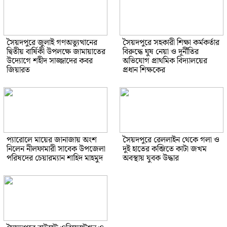
সৈয়দপুরে জুলাই গণঅভ্যুত্থানের
সৈয়দপুরে সহকারী শিক্ষা কর্মকর্তার
দ্বিতীয় বার্ষিকী উপলক্ষে জামায়াতের
বিরুদ্ধে ঘুষ নেয়া ও দূর্নীতির
উদ্যোগে শহীদ সাজ্জাদের কবর
অভিযোগ প্রাথমিক বিদ্যালয়ের
জিয়ারত
প্রধান শিক্ষকের
প্যারোলে মায়ের জানাজায় অংশ
সৈয়দপুরে রেললাইন থেকে গলা ও
নিলেন নীলফামারী সাবেক উপজেলা
দুই হাতের কব্জিতে কাটা জখম
পরিষদের চেয়ারম্যান শাহিদ মাহমুদ
অবস্থায় যুবক উদ্ধার