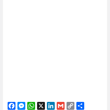
Facebook
Messenger
WhatsApp
X
LinkedIn
Gmail
Copy
Share