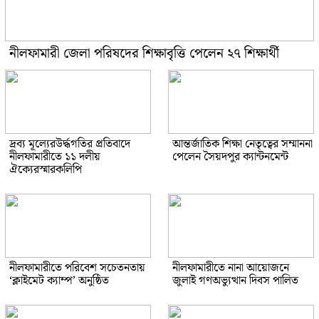
নীলফামারী জেলা পরিষদের শিক্ষাবৃত্তি পেলেন ২৭ শিক্ষার্থী
দ্রব্য মূল্যেরউর্দ্ধগতির প্রতিবাদে
আন্তর্জাতিক শিক্ষা নেতৃত্বের সম্মাননা
নীলফামারীতে ১১ দলীয়
পেলেন সৈয়দপুর ক্যান্টনমেন্ট
ঐক্যেরস্মারকলিপি
নীলফামারীতে পরিবেশ সচেতনতায়
নীলফামারীতে নানা আয়োজনে
‘ক্লাইমেট ক্যাম্প’ অনুষ্ঠিত
জুলাই গণঅভ্যুত্থান দিবস পালিত