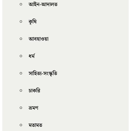
আইন-আদালত
কৃষি
আবহাওয়া
ধর্ম
সাহিত্য-সংস্কৃতি
চাকরি
ভ্রমণ
মতামত