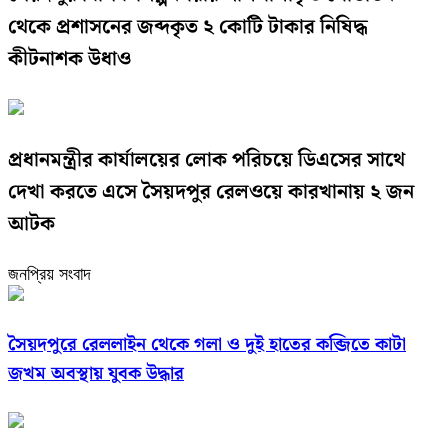
থেকে প্রশাসনের জব্দকৃত ২ কোটি টাকার নিষিদ্ধ
কীটনাশক উধাও
প্রধানমন্ত্রীর কার্যালয়ের লোক পরিচয়ে ডিএসের সাথে
দেখা করতে এসে সৈয়দপুর রেলওয়ে কারখানায় ২ জন
আটক
জনপ্রিয় সংবাদ
সৈয়দপুরে রেললাইন থেকে গলা ও দুই হাতের কব্জিতে কাটা
জখম অবস্থায় যুবক উদ্ধার