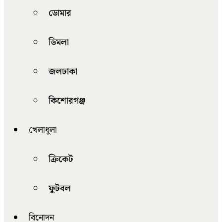
ডোমার
ডিমলা
জলঢাকা
কিশোরগঞ্জ
খেলাধুলা
ক্রিকেট
ফুটবল
বিনোদন