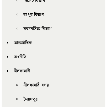
সিলেট বিভাগ
রংপুর বিভাগ
ময়মনসিংহ বিভাগ
আন্তর্জাতিক
অর্থনীতি
নীলফামারী
নীলফামারী সদর
সৈয়দপুর