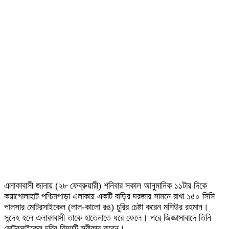
এলাকাবাসী জানায় (২৮ ফেব্রুয়ারী) শনিবার সকাল আনুমানিক ১১টার দিকে
কয়াগোলাহাট পশ্চিমপাড়া এলাকায় একটি বাড়ির দরজার সামনে রাখা ১৫০ সিসি
পালসার মোটরসাইকেল (লাল-কালো রঙ) চুরির চেষ্টা করেন মশিউর রহমান।
সন্দেহ হলে এলাকাবাসী তাকে হাতেনাতে ধরে ফেলে। পরে জিজ্ঞাসাবাদে তিনি
মোটরসাইকেল চুরির বিষয়টি স্বীকার করেন।