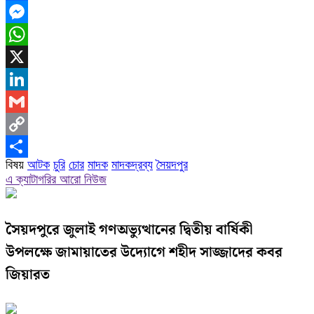
Facebook
Messenger
WhatsApp
X
LinkedIn
Gmail
Copy
বিষয়
আটক
চুরি
চোর
মাদক
মাদকদ্রব্য
সৈয়দপুর
Link
Share
এ ক্যাটাগরির আরো নিউজ
সৈয়দপুরে জুলাই গণঅভ্যুত্থানের দ্বিতীয় বার্ষিকী
উপলক্ষে জামায়াতের উদ্যোগে শহীদ সাজ্জাদের কবর
জিয়ারত