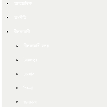
আন্তর্জাতিক
অর্থনীতি
নীলফামারী
নীলফামারী সদর
সৈয়দপুর
ডোমার
ডিমলা
জলঢাকা