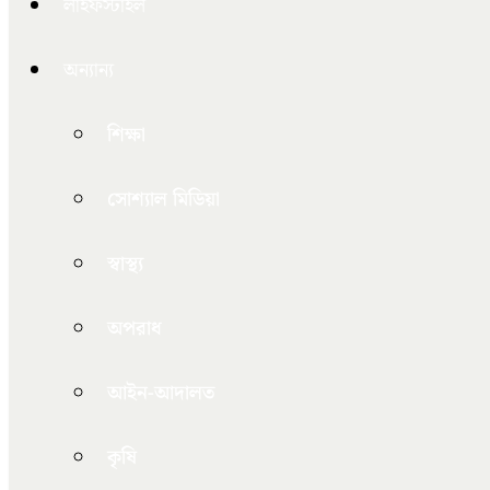
লাইফস্টাইল
অন্যান্য
শিক্ষা
সোশ্যাল মিডিয়া
স্বাস্থ্য
অপরাধ
আইন-আদালত
কৃষি