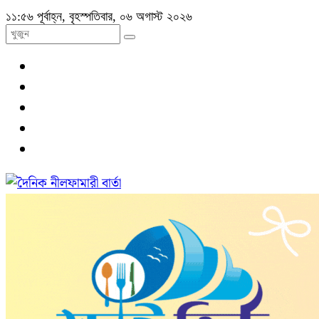
১১:৫৬ পূর্বাহ্ন, বৃহস্পতিবার, ০৬ অগাস্ট ২০২৬