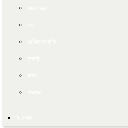
আবহাওয়া
ধর্ম
সাহিত্য-সংস্কৃতি
চাকরি
ভ্রমণ
মতামত
ই-পেপার