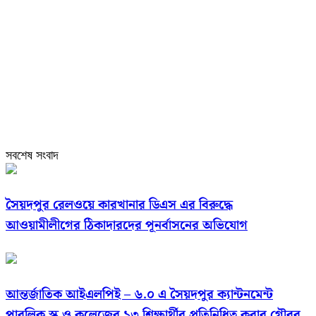
সবশেষ সংবাদ
সৈয়দপুর রেলওয়ে কারখানার ডিএস এর বিরুদ্ধে
আওয়ামীলীগের ঠিকাদারদের পূনর্বাসনের অভিযোগ
আন্তর্জাতিক আইএলপিই – ৬.০ এ সৈয়দপুর ক্যান্টনমেন্ট
পাবলিক স্ক্লু ও কলেজের ১৩ শিক্ষার্থীর প্রতিনিধিত্ব করার গৌরব