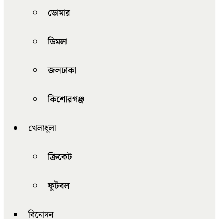
ডোমার
ডিমলা
জলঢাকা
কিশোরগঞ্জ
খেলাধুলা
ক্রিকেট
ফুটবল
বিনোদন