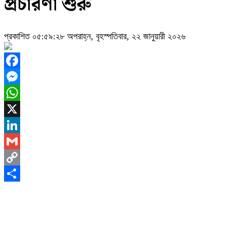
প্রচারণা শুরু
প্রকাশিত ০৫:৫৯:২৮ অপরাহ্ন, বৃহস্পতিবার, ২২ জানুয়ারী ২০২৬
Facebook
Messenger
WhatsApp
X
LinkedIn
Gmail
Copy
Link
Share