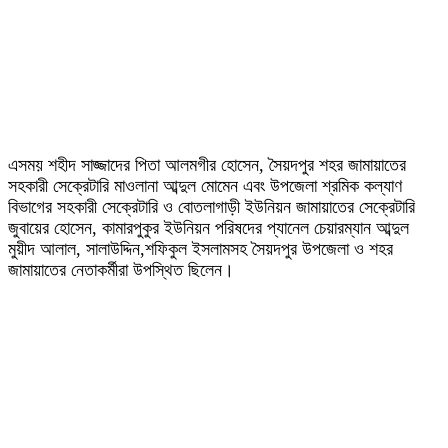
এসময় শহীদ সাজ্জাদের পিতা আলমগীর হোসেন, সৈয়দপুর শহর জামায়াতের
সহকারী সেক্রেটারি মাওলানা আব্দুল মোমেন এবং উপজেলা শ্রমিক কল্যাণ
বিভাগের সহকারী সেক্রেটারি ও বোতলাগাড়ী ইউনিয়ন জামায়াতের সেক্রেটারি
জুবায়ের হোসেন, কামারপুকুর ইউনিয়ন পরিষদের প্যানেল চেয়ারম্যান আব্দুল
মুয়ীদ আলাল, সালাউদ্দিন,শফিকুল ইসলামসহ সৈয়দপুর উপজেলা ও শহর
জামায়াতের নেতাকর্মীরা উপস্থিত ছিলেন।