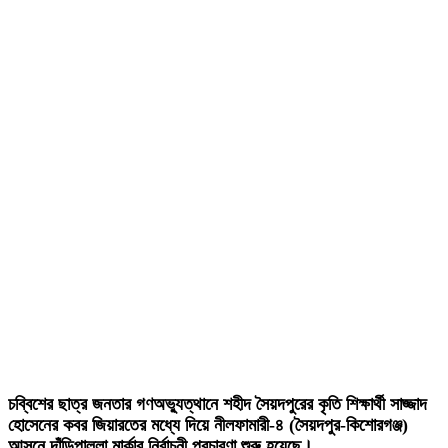
চব্বিশের ছাত্র জনতার গণঅভ্যুত্থানে শহীদ সৈয়দপুরের কৃতি শিক্ষার্থী সাজ্জাদ
হোসেনের কবর জিয়ারতের মধ্যে দিয়ে নীলফামারী-৪ (সৈয়দপুর-কিশোরগঞ্জ)
আসনে দাঁড়িপাল্লা মার্কার নির্বাচনী প্রচারণা শুরু হয়েছে।