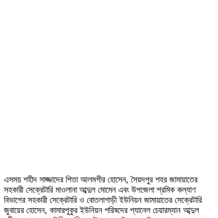
এসময় শহীদ সাজ্জাদের পিতা আলমগীর হোসেন, সৈয়দপুর শহর জামায়াতের
সহকারী সেক্রেটারি মাওলানা আব্দুল মোমেন এবং উপজেলা শ্রমিক কল্যাণ
বিভাগের সহকারী সেক্রেটারি ও বোতলাগাড়ী ইউনিয়ন জামায়াতের সেক্রেটারি
জুবায়ের হোসেন, কামারপুকুর ইউনিয়ন পরিষদের প্যানেল চেয়ারম্যান আব্দুল