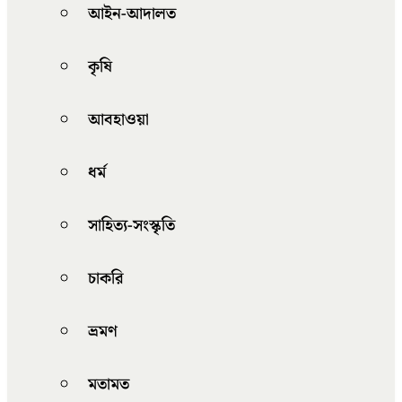
আইন-আদালত
কৃষি
আবহাওয়া
ধর্ম
সাহিত্য-সংস্কৃতি
চাকরি
ভ্রমণ
মতামত