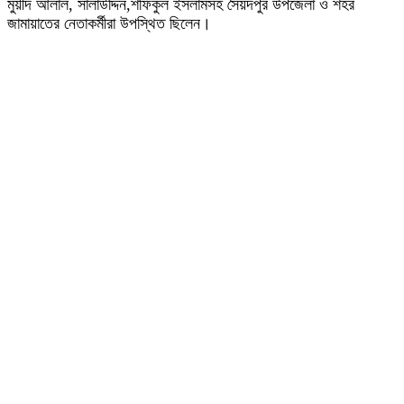
মুয়ীদ আলাল, সালাউদ্দিন,শফিকুল ইসলামসহ সৈয়দপুর উপজেলা ও শহর
জামায়াতের নেতাকর্মীরা উপস্থিত ছিলেন।