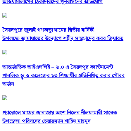
আওয়ামীলীগের ঠিকাদারদের পূনর্বাসনের অভিযোগ
সৈয়দপুরে জুলাই গণঅভ্যুত্থানের দ্বিতীয় বার্ষিকী
উপলক্ষে জামায়াতের উদ্যোগে শহীদ সাজ্জাদের কবর জিয়ারত
আন্তর্জাতিক আইএলপিই – ৬.০ এ সৈয়দপুর ক্যান্টনমেন্ট
পাবলিক স্ক্লু ও কলেজের ১৩ শিক্ষার্থীর প্রতিনিধিত্ব করার গৌরব
অর্জন
প্যারোলে মায়ের জানাজায় অংশ নিলেন নীলফামারী সাবেক
উপজেলা পরিষদের চেয়ারম্যান শাহিদ মাহমুদ