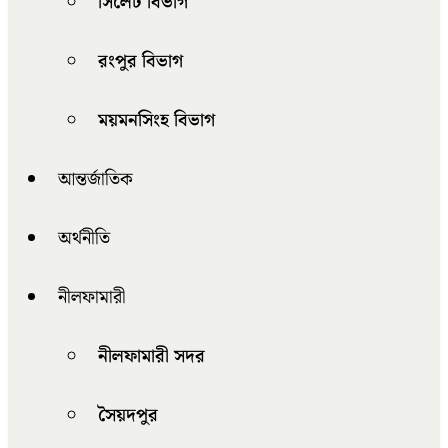
সিলেট বিভাগ
রংপুর বিভাগ
ময়মনসিংহ বিভাগ
আন্তর্জাতিক
অর্থনীতি
নীলফামারী
নীলফামারী সদর
সৈয়দপুর