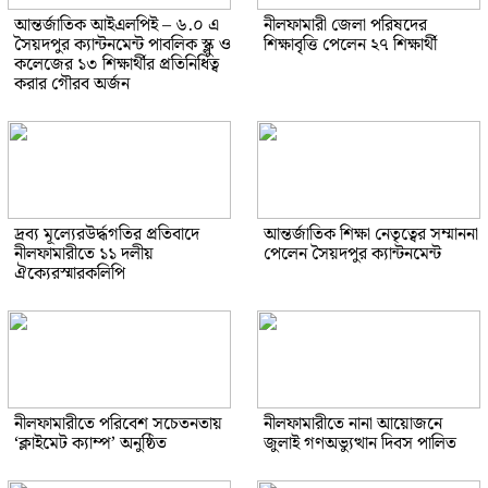
আন্তর্জাতিক আইএলপিই – ৬.০ এ
নীলফামারী জেলা পরিষদের
সৈয়দপুর ক্যান্টনমেন্ট পাবলিক স্ক্লু ও
শিক্ষাবৃত্তি পেলেন ২৭ শিক্ষার্থী
কলেজের ১৩ শিক্ষার্থীর প্রতিনিধিত্ব
করার গৌরব অর্জন
দ্রব্য মূল্যেরউর্দ্ধগতির প্রতিবাদে
আন্তর্জাতিক শিক্ষা নেতৃত্বের সম্মাননা
নীলফামারীতে ১১ দলীয়
পেলেন সৈয়দপুর ক্যান্টনমেন্ট
ঐক্যেরস্মারকলিপি
নীলফামারীতে পরিবেশ সচেতনতায়
নীলফামারীতে নানা আয়োজনে
‘ক্লাইমেট ক্যাম্প’ অনুষ্ঠিত
জুলাই গণঅভ্যুত্থান দিবস পালিত