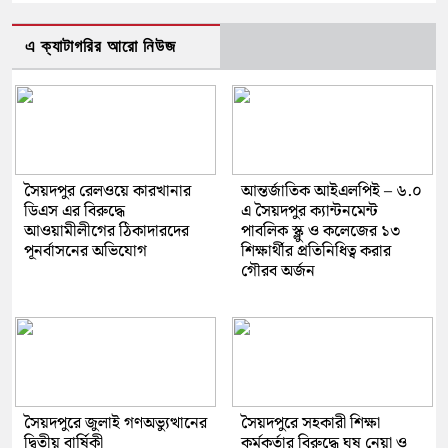
এ ক্যাটাগরির আরো নিউজ
সৈয়দপুর রেলওয়ে কারখানার
আন্তর্জাতিক আইএলপিই – ৬.০
ডিএস এর বিরুদ্ধে
এ সৈয়দপুর ক্যান্টনমেন্ট
আওয়ামীলীগের ঠিকাদারদের
পাবলিক স্ক্লু ও কলেজের ১৩
পূনর্বাসনের অভিযোগ
শিক্ষার্থীর প্রতিনিধিত্ব করার
গৌরব অর্জন
সৈয়দপুরে জুলাই গণঅভ্যুত্থানের
সৈয়দপুরে সহকারী শিক্ষা
দ্বিতীয় বার্ষিকী
কর্মকর্তার বিরুদ্ধে ঘুষ নেয়া ও