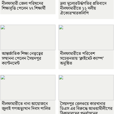
নীলফামারী জেলা পরিষদের
দ্রব্য মূল্যেরউর্দ্ধগতির প্রতিবাদে
শিক্ষাবৃত্তি পেলেন ২৭ শিক্ষার্থী
নীলফামারীতে ১১ দলীয়
ঐক্যেরস্মারকলিপি
আন্তর্জাতিক শিক্ষা নেতৃত্বের
নীলফামারীতে পরিবেশ
সম্মাননা পেলেন সৈয়দপুর
সচেতনতায় ‘ক্লাইমেট ক্যাম্প’
ক্যান্টনমেন্ট
অনুষ্ঠিত
নীলফামারীতে নানা আয়োজনে
সৈয়দপুর রেলওয়ে কারখানার
জুলাই গণঅভ্যুত্থান দিবস পালিত
ডিএস এর বিরুদ্ধে আওয়ামীলীগের
ঠিকাদারদের পূনর্বাসনের