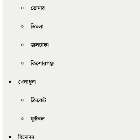
ডোমার
ডিমলা
জলঢাকা
কিশোরগঞ্জ
খেলাধুলা
ক্রিকেট
ফুটবল
বিনোদন