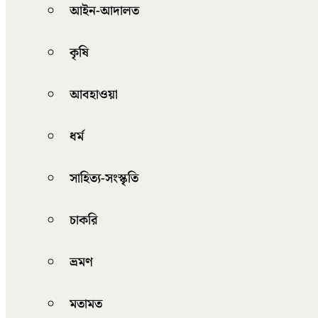
আইন-আদালত
কৃষি
আবহাওয়া
ধর্ম
সাহিত্য-সংস্কৃতি
চাকরি
ভ্রমণ
মতামত