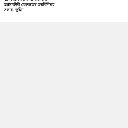
আইনজীবী ফোরামের মতবিনিময়
সভায়- তুহিন