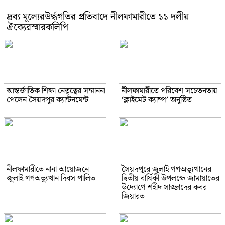
দ্রব্য মূল্যেরউর্দ্ধগতির প্রতিবাদে নীলফামারীতে ১১ দলীয়
ঐক্যেরস্মারকলিপি
আন্তর্জাতিক শিক্ষা নেতৃত্বের সম্মাননা
নীলফামারীতে পরিবেশ সচেতনতায়
পেলেন সৈয়দপুর ক্যান্টনমেন্ট
‘ক্লাইমেট ক্যাম্প’ অনুষ্ঠিত
নীলফামারীতে নানা আয়োজনে
সৈয়দপুরে জুলাই গণঅভ্যুত্থানের
জুলাই গণঅভ্যুত্থান দিবস পালিত
দ্বিতীয় বার্ষিকী উপলক্ষে জামায়াতের
উদ্যোগে শহীদ সাজ্জাদের কবর
জিয়ারত