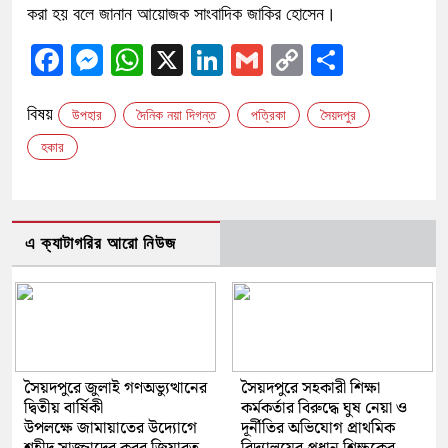
করা হয় বলে জানান আয়োজক সাংবাদিক জাকির হোসেন।
Facebook
Messenger
WhatsApp
X
LinkedIn
Gmail
Copy
Share
Link
বিষয়
উপহার
দৈনিক নয়া দিগন্ত
পত্রিকা
সৈয়দপুর
হকার
এ ক্যাটাগরির আরো নিউজ
সৈয়দপুরে জুলাই গণঅভ্যুত্থানের
সৈয়দপুরে সহকারী শিক্ষা
দ্বিতীয় বার্ষিকী
কর্মকর্তার বিরুদ্ধে ঘুষ নেয়া ও
উপলক্ষে জামায়াতের উদ্যোগে
দূর্নীতির অভিযোগ প্রাথমিক