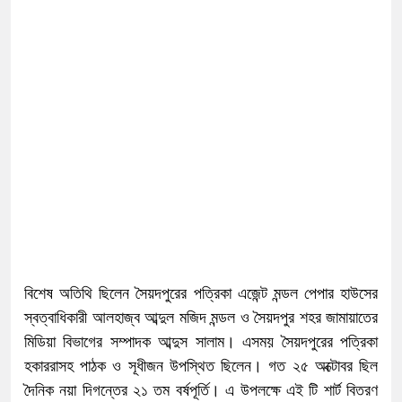
বিশেষ অতিথি ছিলেন সৈয়দপুরের পত্রিকা এজেন্ট মন্ডল পেপার হাউসের
স্বত্বাধিকারী আলহাজ্ব আব্দুল মজিদ মন্ডল ও সৈয়দপুর শহর জামায়াতের
মিডিয়া বিভাগের সম্পাদক আব্দুস সালাম। এসময় সৈয়দপুরের পত্রিকা
হকাররাসহ পাঠক ও সূধীজন উপস্থিত ছিলেন। গত ২৫ অক্টোবর ছিল
দৈনিক নয়া দিগন্তের ২১ তম বর্ষপূর্তি। এ উপলক্ষে এই টি শার্ট বিতরণ