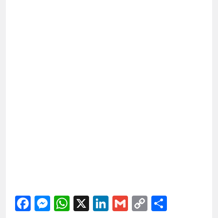
Facebook
Messenger
WhatsApp
X
LinkedIn
Gmail
Copy
Share