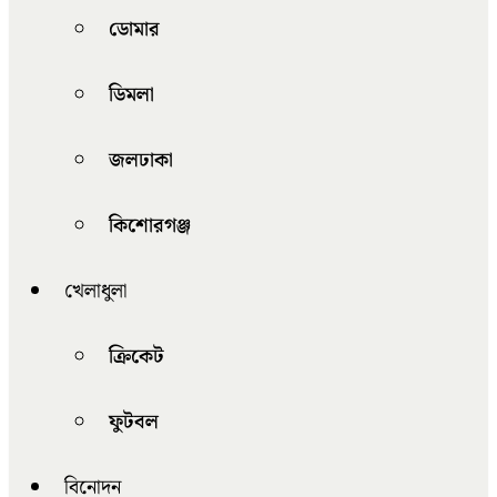
ডোমার
ডিমলা
জলঢাকা
কিশোরগঞ্জ
খেলাধুলা
ক্রিকেট
ফুটবল
বিনোদন