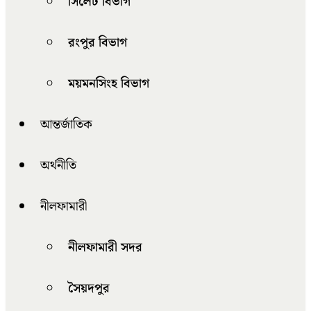
সিলেট বিভাগ
রংপুর বিভাগ
ময়মনসিংহ বিভাগ
আন্তর্জাতিক
অর্থনীতি
নীলফামারী
নীলফামারী সদর
সৈয়দপুর