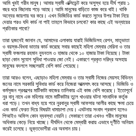
আমি খুবই গরীব মানুষ। আমার স্বামী এক্সিডেন্ট করে অসুস্থ হয়ে দীর্ঘ প্রায় ১
বছর ধরে বিছানায় পড়ে আছে। আমি মানুষের বাড়িতে কাজ করে খাই। থাকি
অন্যের জায়গায় ঘর করে। এখন ভিজিডির কার্ড করতে সুদের উপর টাকা নিয়ে
দেয়ার পরও যদি কার্ড না পাই তাহলে কিভাবে চলবো? কার কাছে এই অন্যায়ের
প্রতিকার পাবো?
তারা দুজনেই জানান যে, আমাদের এলাকায় যারাই ভিজিডিসহ রেশন, মাতৃভাতা
ও বয়স্ক-বিধবা ভাতার কার্ড করেছে সবার কাছেই মহিলা মেম্বার মেরিনা ও তার
স্বামী ফজলার রহমান ন্যুনতম ৩ হাজার থেকে ১০ হাজার টাকা নিয়েছে। টাকা
ছাড়া কোন সুযোগ সুবিধা পাওয়ার জো নেই। একারণে প্রকৃত দরিদ্র অসহায়
মানুষের বদললে সচ্ছলরাই বেশি কার্ড পেয়েছে।
তারা আরও বলেন, এছাড়াও মহিলা মেম্বার ও তার স্বামী নিজের মেয়সহ বিভিন্ন
জনের নামে সরকারি সুবিধার কার্ড করে নিজেরা আত্মসাৎ করে আসছে। ভিজিডি ও
কর্মসৃজন প্রকল্পের মাটিকাটা কাজের তালিকায় এই কাজ বেশি করেছে। ইতোপূর্বে
নুর বানু নামে এক মহিলার নামে মাটিকাটার তুলে খাওয়ার ঘটনা সাংবাদিক কর্তৃক
ধরা পড়ে। তখন বাধ্য হয়ে পরে নুরবানুর স্বামী আফসার আলীর কাছে ক্ষমা চেয়ে
এবং কার্ড ফেরত দিয়ে বিষয়টা ধামাচাপা দেয়। এঘটনায় সংবাদ প্রকাশ হলেও
পিআইও অফিস কোন ব্যবস্থা নেয়নি। সেকারণে তারা এখনও গরীব মানুষের
অধিকার কেড়ে নিয়ে খাচ্ছে। দীর্ঘদিন থেকে মেম্বারী করায় এভাবে দূর্ণীতি অনিয়ম
করেই চলেছে। ভুক্তভোগীরা এর অবসান চায়।