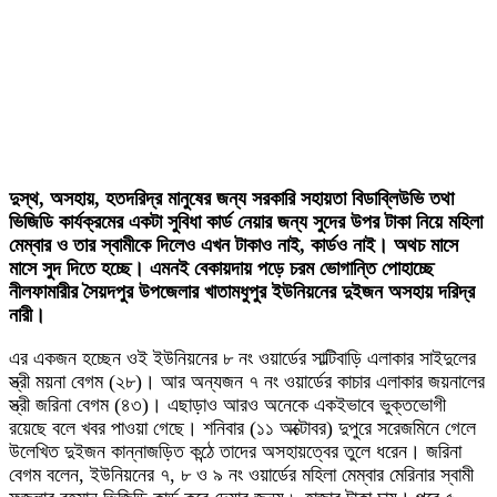
দুস্থ, অসহায়, হতদরিদ্র মানুষের জন্য সরকারি সহায়তা বিডাব্লিউভি তথা
ভিজিডি কার্যক্রমের একটা সুবিধা কার্ড নেয়ার জন্য সুদের উপর টাকা নিয়ে মহিলা
মেম্বার ও তার স্বামীকে দিলেও এখন টাকাও নাই, কার্ডও নাই। অথচ মাসে
মাসে সুদ দিতে হচ্ছে। এমনই বেকায়দায় পড়ে চরম ভোগান্তি পোহাচ্ছে
নীলফামারীর সৈয়দপুর উপজেলার খাতামধুপুর ইউনিয়নের দুইজন অসহায় দরিদ্র
নারী।
এর একজন হচ্ছেন ওই ইউনিয়নের ৮ নং ওয়ার্ডের সাল্টিবাড়ি এলাকার সাইদুলের
স্ত্রী ময়না বেগম (২৮)। আর অন্যজন ৭ নং ওয়ার্ডের কাচার এলাকার জয়নালের
স্ত্রী জরিনা বেগম (৪৩)। এছাড়াও আরও অনেকে একইভাবে ভুক্তভোগী
রয়েছে বলে খবর পাওয়া গেছে। শনিবার (১১ অক্টোবর) দুপুরে সরেজমিনে গেলে
উলে­খিত দুইজন কান্নাজড়িত কন্ঠে তাদের অসহায়ত্বের তুলে ধরেন। জরিনা
বেগম বলেন, ইউনিয়নের ৭, ৮ ও ৯ নং ওয়ার্ডের মহিলা মেম্বার মেরিনার স্বামী