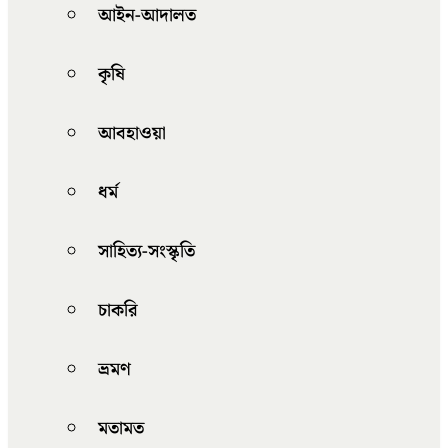
আইন-আদালত
কৃষি
আবহাওয়া
ধর্ম
সাহিত্য-সংস্কৃতি
চাকরি
ভ্রমণ
মতামত