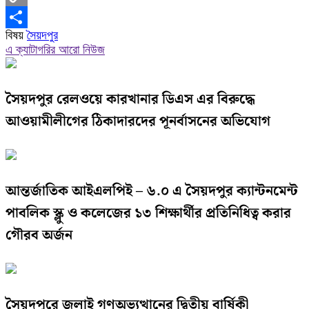
Copy
বিষয়
সৈয়দপুর
Link
Share
এ ক্যাটাগরির আরো নিউজ
সৈয়দপুর রেলওয়ে কারখানার ডিএস এর বিরুদ্ধে
আওয়ামীলীগের ঠিকাদারদের পূনর্বাসনের অভিযোগ
আন্তর্জাতিক আইএলপিই – ৬.০ এ সৈয়দপুর ক্যান্টনমেন্ট
পাবলিক স্ক্লু ও কলেজের ১৩ শিক্ষার্থীর প্রতিনিধিত্ব করার
গৌরব অর্জন
সৈয়দপুরে জুলাই গণঅভ্যুত্থানের দ্বিতীয় বার্ষিকী