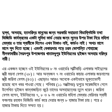
দুস্থ, অসহায়, হতদরিদ্র মানুষের জন্য সরকারি সহায়তা বিডাব্লিউভি তথা
ভিজিডি কার্যক্রমের একটা সুবিধা কার্ড নেয়ার জন্য সুদের উপর টাকা নিয়ে মহিলা
মেম্বার ও তার স্বামীকে দিলেও এখন টাকাও নাই, কার্ডও নাই। অথচ মাসে
মাসে সুদ দিতে হচ্ছে। এমনই বেকায়দায় পড়ে চরম ভোগান্তি পোহাচ্ছে
নীলফামারীর সৈয়দপুর উপজেলার খাতামধুপুর ইউনিয়নের দুইজন অসহায় দরিদ্র
নারী।
এর একজন হচ্ছেন ওই ইউনিয়নের ৮ নং ওয়ার্ডের সাল্টিবাড়ি এলাকার সাইদুলের
স্ত্রী ময়না বেগম (২৮)। আর অন্যজন ৭ নং ওয়ার্ডের কাচার এলাকার জয়নালের
স্ত্রী জরিনা বেগম (৪৩)। এছাড়াও আরও অনেকে একইভাবে ভুক্তভোগী
রয়েছে বলে খবর পাওয়া গেছে। শনিবার (১১ অক্টোবর) দুপুরে সরেজমিনে গেলে
উলে­খিত দুইজন কান্নাজড়িত কন্ঠে তাদের অসহায়ত্বের তুলে ধরেন। জরিনা
বেগম বলেন, ইউনিয়নের ৭, ৮ ও ৯ নং ওয়ার্ডের মহিলা মেম্বার মেরিনার স্বামী
ফজলার রহমান ভিজিডি কার্ড করে দেয়ার জন্য ৮ হাজার টাকা চায়। পরে ৫
হাজার টাকায় দিতে সম্মত হয়।