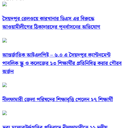
সৈয়দপুর রেলওয়ে কারখানার ডিএস এর বিরুদ্ধে
আওয়ামীলীগের ঠিকাদারদের পূনর্বাসনের অভিযোগ
আন্তর্জাতিক আইএলপিই – ৬.০ এ সৈয়দপুর ক্যান্টনমেন্ট
পাবলিক স্ক্লু ও কলেজের ১৩ শিক্ষার্থীর প্রতিনিধিত্ব করার গৌরব
অর্জন
নীলফামারী জেলা পরিষদের শিক্ষাবৃত্তি পেলেন ২৭ শিক্ষার্থী
দ্রব্য মূল্যেরউর্দ্ধগতির প্রতিবাদে নীলফামারীতে ১১ দলীয়