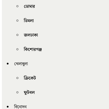
ডোমার
ডিমলা
জলঢাকা
কিশোরগঞ্জ
খেলাধুলা
ক্রিকেট
ফুটবল
বিনোদন