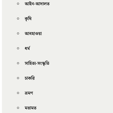
আইন-আদালত
কৃষি
আবহাওয়া
ধর্ম
সাহিত্য-সংস্কৃতি
চাকরি
ভ্রমণ
মতামত