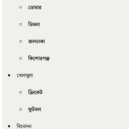
ডোমার
ডিমলা
জলঢাকা
কিশোরগঞ্জ
খেলাধুলা
ক্রিকেট
ফুটবল
বিনোদন