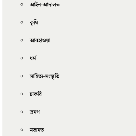
আইন-আদালত
কৃষি
আবহাওয়া
ধর্ম
সাহিত্য-সংস্কৃতি
চাকরি
ভ্রমণ
মতামত