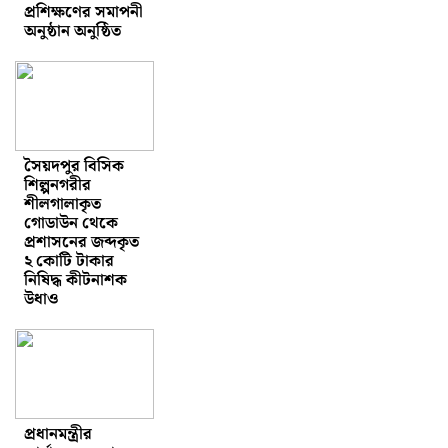
প্রশিক্ষণের সমাপনী
অনুষ্ঠান অনুষ্ঠিত
সৈয়দপুর বিসিক
শিল্পনগরীর
শীলগালাকৃত
গোডাউন থেকে
প্রশাসনের জব্দকৃত
২ কোটি টাকার
নিষিদ্ধ কীটনাশক
উধাও
প্রধানমন্ত্রীর