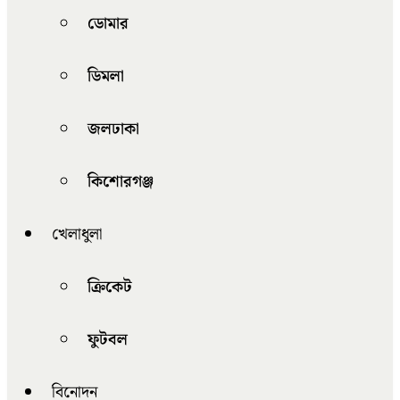
ডোমার
ডিমলা
জলঢাকা
কিশোরগঞ্জ
খেলাধুলা
ক্রিকেট
ফুটবল
বিনোদন