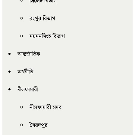
সিলেট বিভাগ
রংপুর বিভাগ
ময়মনসিংহ বিভাগ
আন্তর্জাতিক
অর্থনীতি
নীলফামারী
নীলফামারী সদর
সৈয়দপুর