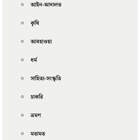
আইন-আদালত
কৃষি
আবহাওয়া
ধর্ম
সাহিত্য-সংস্কৃতি
চাকরি
ভ্রমণ
মতামত