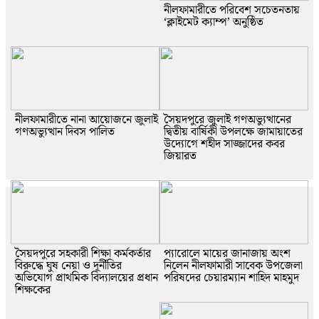
নীলফামারীতে পরিবেশ সচেতনতায়
‘ক্লাইমেট ক্যাম্প’ অনুষ্ঠিত
নীলফামারীতে নানা আয়োজনে জুলাই
সৈয়দপুরে জুলাই গণঅভ্যুত্থানের
গণঅভ্যুত্থান দিবস পালিত
দ্বিতীয় বার্ষিকী উপলক্ষে জামায়াতের
উদ্যোগে শহীদ সাজ্জাদের কবর
জিয়ারত
সৈয়দপুরে সহকারী শিক্ষা কর্মকর্তার
প্যারোলে মায়ের জানাজায় অংশ
বিরুদ্ধে ঘুষ নেয়া ও দূর্নীতির
নিলেন নীলফামারী সাবেক উপজেলা
অভিযোগ প্রাথমিক বিদ্যালয়ের প্রধান
পরিষদের চেয়ারম্যান শাহিদ মাহমুদ
শিক্ষকের