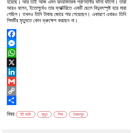
হয়েছে। আর তাই আজ এমন হৃদয়বিদারক প্রাণহানীর ঘটনা ঘটলো। তারা
আরও বলেন, ইতোপুর্বেও তার ফ্যাক্টরিতে একটি ছেলে বিদ্যুৎস্পৃষ্ট হয়ে মারা
গেছিল। তখনও তিনি টাকার জোরে পার পেয়েছেন। একারণে এবারও তিনি
শিশুটির মৃত্যুতে কোন ভ্রুক্ষেপ করছেন না।
Facebook
Messenger
WhatsApp
X
LinkedIn
Gmail
Copy
Link
Share
বিষয়
ইট ভাটা
মৃত্যু
শিশু
সৈয়দপুর