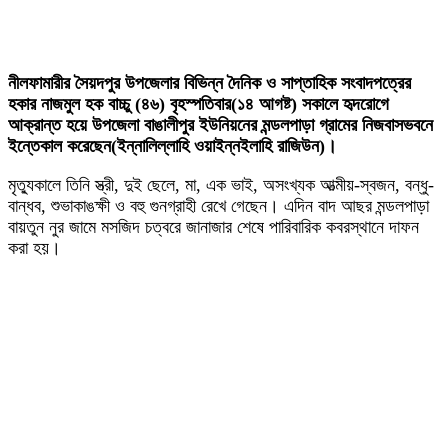
নীলফামারীর সৈয়দপুর উপজেলার বিভিন্ন দৈনিক ও সাপ্তাহিক সংবাদপত্রের
হকার নাজমুল হক বাচ্চু (৪৬) বৃহস্পতিবার(১৪ আগষ্ট) সকালে হৃদরোগে
আক্রান্ত হয়ে উপজেলা বাঙালীপুর ইউনিয়নের মন্ডলপাড়া গ্রামের নিজবাসভবনে
ইন্তেকাল করেছেন(ইন্নালিল্লাহি ওয়াইন্নইলাহি রাজিউন)।
মৃত্যুকালে তিনি স্ত্রী, দুই ছেলে, মা, এক ভাই, অসংখ্যক আত্মীয়-স্বজন, বন্ধু-
বান্ধব, শুভাকাঙক্ষী ও বহু গুনগ্রাহী রেখে গেছেন। এদিন বাদ আছর মন্ডলপাড়া
বায়তুন নুর জামে মসজিদ চত্বরে জানাজার শেষে পারিবারিক কবরস্থানে দাফন
করা হয়।