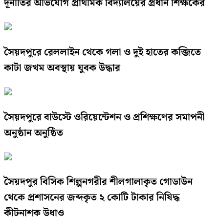
দূর্নীতির অভিযোগ প্রাথমিক বিদ্যালয়ের প্রধান শিক্ষকের
সৈয়দপুরে রেললাইন থেকে গলা ও দুই হাতের কব্জিতে
কাটা জখম অবস্থায় যুবক উদ্ধার
সৈয়দপুরে বাউস্টে ওরিয়েন্টেশন ও প্রশিক্ষণের সমাপনী
অনুষ্ঠান অনুষ্ঠিত
সৈয়দপুর বিসিক শিল্পনগরীর শীলগালাকৃত গোডাউন
থেকে প্রশাসনের জব্দকৃত ২ কোটি টাকার নিষিদ্ধ
কীটনাশক উধাও