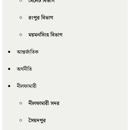
সিলেট বিভাগ
রংপুর বিভাগ
ময়মনসিংহ বিভাগ
আন্তর্জাতিক
অর্থনীতি
নীলফামারী
নীলফামারী সদর
সৈয়দপুর