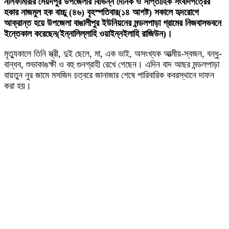
নীলফামারীর সৈয়দপুর উপজেলার বিভিন্ন দৈনিক ও সাপ্তাহিক সংবাদপত্রের
হকার নাজমুল হক বাচ্চু (৪৬) বৃহস্পতিবার(১৪ আগষ্ট) সকালে হৃদরোগে
আক্রান্ত হয়ে উপজেলা বাঙালীপুর ইউনিয়নের মন্ডলপাড়া গ্রামের নিজবাসভবনে
ইন্তেকাল করেছেন(ইন্নালিল্লাহি ওয়াইন্নইলাহি রাজিউন)।
মৃত্যুকালে তিনি স্ত্রী, দুই ছেলে, মা, এক ভাই, অসংখ্যক আত্মীয়-স্বজন, বন্ধু-
বান্ধব, শুভাকাঙক্ষী ও বহু গুনগ্রাহী রেখে গেছেন। এদিন বাদ আছর মন্ডলপাড়া
বায়তুন নুর জামে মসজিদ চত্বরে জানাজার শেষে পারিবারিক কবরস্থানে দাফন
করা হয়।