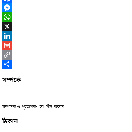
Facebook
Messenger
WhatsApp
X
LinkedIn
Gmail
Copy
Link
Share
সম্পর্কে
সম্পাদক ও প্রকাশক: মোঃ শীষ রহমান
ঠিকানা