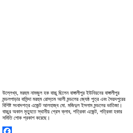
উল্লেখ্য, মরহুম নামজুল হক বাচ্চু ছিলেন বাঙ্গালীপুর ইউনিয়নের বাঙ্গালীপুর
মন্ডলপাড়ার বাসিন্দা মরহুম রোস্তম আলী মন্ডলের জ্যেষ্ঠ পুত্র এবং সৈয়দপুরের
বিশিষ্ট সংবাদপত্র এজেন্ট আলহাজ্ব মো. মজিদুল ইসলাম মন্ডলের ভাতিজা।
বাচ্চুর অকাল মৃত্যুতে স্থানীয় প্রেস ক্লাব, পত্রিকা এজেন্ট, পত্রিকা হকার
সমিতি শোক প্রকাশ করেছে।