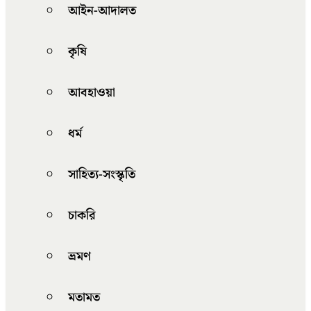
আইন-আদালত
কৃষি
আবহাওয়া
ধর্ম
সাহিত্য-সংস্কৃতি
চাকরি
ভ্রমণ
মতামত