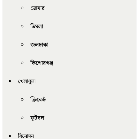
ডোমার
ডিমলা
জলঢাকা
কিশোরগঞ্জ
খেলাধুলা
ক্রিকেট
ফুটবল
বিনোদন