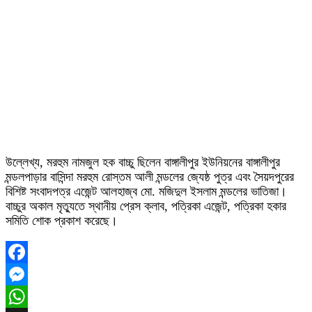
উল্লেখ্য, মরহুম নামজুল হক বাচ্চু ছিলেন বাঙ্গালীপুর ইউনিয়নের বাঙ্গালীপুর
মন্ডলপাড়ার বাসিন্দা মরহুম রোস্তম আলী মন্ডলের জ্যেষ্ঠ পুত্র এবং সৈয়দপুরের
বিশিষ্ট সংবাদপত্র এজেন্ট আলহাজ্ব মো. মজিদুল ইসলাম মন্ডলের ভাতিজা।
বাচ্চুর অকাল মৃত্যুতে স্থানীয় প্রেস ক্লাব, পত্রিকা এজেন্ট, পত্রিকা হকার
সমিতি শোক প্রকাশ করেছে।
Facebook
Messenger