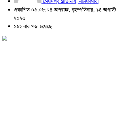
সৈয়দপুর প্রতিনিধি, নীলফামারী
প্রকাশিত ০৯:০৮:০৪ অপরাহ্ন, বৃহস্পতিবার, ১৪ অগাস্ট
২০২৫
১৯২ বার পড়া হয়েছে