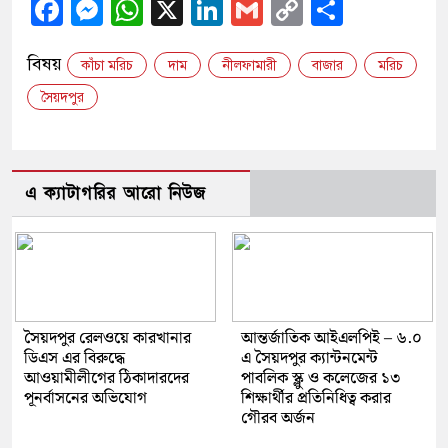
Facebook
Messenger
WhatsApp
X
LinkedIn
Gmail
Copy
Share
Link
বিষয়
কাঁচা মরিচ
দাম
নীলফামারী
বাজার
মরিচ
সৈয়দপুর
এ ক্যাটাগরির আরো নিউজ
সৈয়দপুর রেলওয়ে কারখানার
আন্তর্জাতিক আইএলপিই – ৬.০
ডিএস এর বিরুদ্ধে
এ সৈয়দপুর ক্যান্টনমেন্ট
আওয়ামীলীগের ঠিকাদারদের
পাবলিক স্ক্লু ও কলেজের ১৩
পূনর্বাসনের অভিযোগ
শিক্ষার্থীর প্রতিনিধিত্ব করার
গৌরব অর্জন