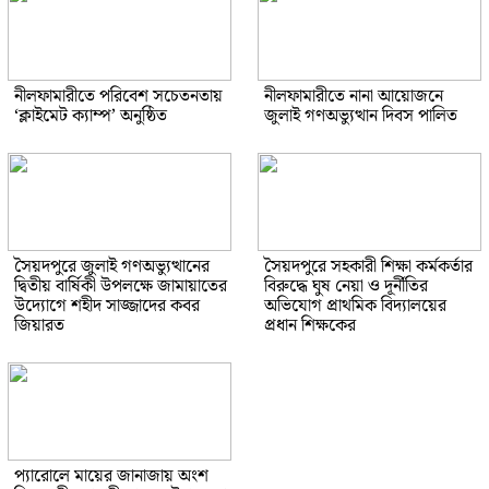
নীলফামারীতে পরিবেশ সচেতনতায়
নীলফামারীতে নানা আয়োজনে
‘ক্লাইমেট ক্যাম্প’ অনুষ্ঠিত
জুলাই গণঅভ্যুত্থান দিবস পালিত
সৈয়দপুরে জুলাই গণঅভ্যুত্থানের
সৈয়দপুরে সহকারী শিক্ষা কর্মকর্তার
দ্বিতীয় বার্ষিকী উপলক্ষে জামায়াতের
বিরুদ্ধে ঘুষ নেয়া ও দূর্নীতির
উদ্যোগে শহীদ সাজ্জাদের কবর
অভিযোগ প্রাথমিক বিদ্যালয়ের
জিয়ারত
প্রধান শিক্ষকের
প্যারোলে মায়ের জানাজায় অংশ