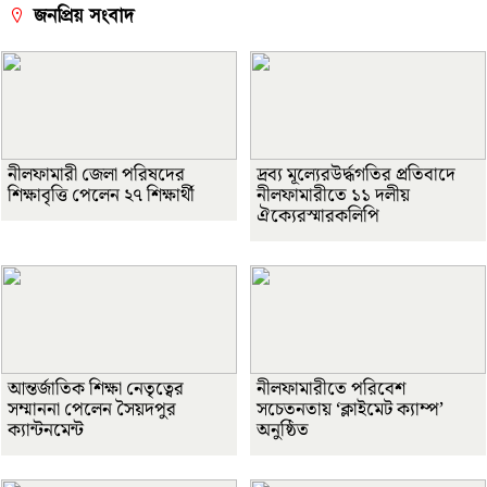
জনপ্রিয় সংবাদ
নীলফামারী জেলা পরিষদের
দ্রব্য মূল্যেরউর্দ্ধগতির প্রতিবাদে
শিক্ষাবৃত্তি পেলেন ২৭ শিক্ষার্থী
নীলফামারীতে ১১ দলীয়
ঐক্যেরস্মারকলিপি
আন্তর্জাতিক শিক্ষা নেতৃত্বের
নীলফামারীতে পরিবেশ
সম্মাননা পেলেন সৈয়দপুর
সচেতনতায় ‘ক্লাইমেট ক্যাম্প’
ক্যান্টনমেন্ট
অনুষ্ঠিত