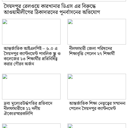
সৈয়দপুর রেলওয়ে কারখানার ডিএস এর বিরুদ্ধে
আওয়ামীলীগের ঠিকাদারদের পূনর্বাসনের অভিযোগ
আন্তর্জাতিক আইএলপিই – ৬.০ এ
নীলফামারী জেলা পরিষদের
সৈয়দপুর ক্যান্টনমেন্ট পাবলিক স্ক্লু ও
শিক্ষাবৃত্তি পেলেন ২৭ শিক্ষার্থী
কলেজের ১৩ শিক্ষার্থীর প্রতিনিধিত্ব
করার গৌরব অর্জন
দ্রব্য মূল্যেরউর্দ্ধগতির প্রতিবাদে
আন্তর্জাতিক শিক্ষা নেতৃত্বের সম্মাননা
নীলফামারীতে ১১ দলীয়
পেলেন সৈয়দপুর ক্যান্টনমেন্ট
ঐক্যেরস্মারকলিপি