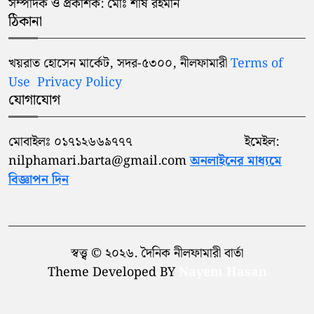
সম্পাদক ও প্রকাশক: মোঃ শীষ রহমান
ঠিকানা
খয়রাত হোসেন মার্কেট, সদর-৫৩০০, নীলফামারী
Terms of
Use
Privacy Policy
যোগাযোগ
মোবাইলঃ ০১৭১২৬৬৯৭৭৭ ইমেইল:
nilphamari.barta@gmail.com
অনলাইনের মাধ্যমে
বিজ্ঞাপন দিন
স্বত্ত্ব © ২০২৬. দৈনিক নীলফামারী বার্তা
Theme Developed BY
Nayem Hasan