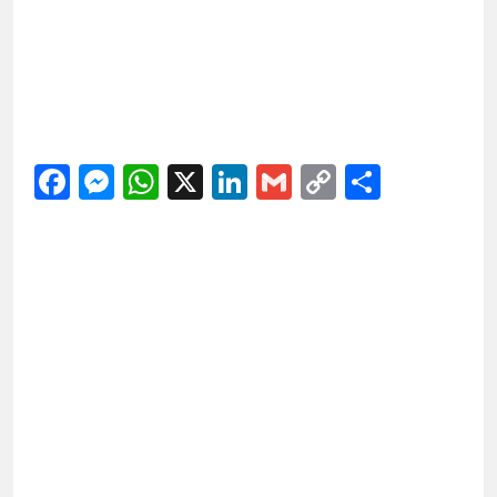
Facebook
Messenger
WhatsApp
X
LinkedIn
Gmail
Copy
Share
Link