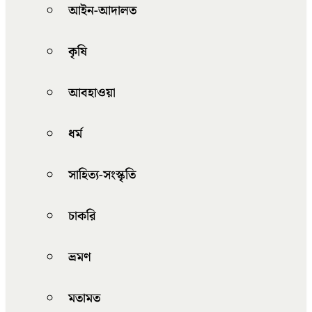
আইন-আদালত
কৃষি
আবহাওয়া
ধর্ম
সাহিত্য-সংস্কৃতি
চাকরি
ভ্রমণ
মতামত