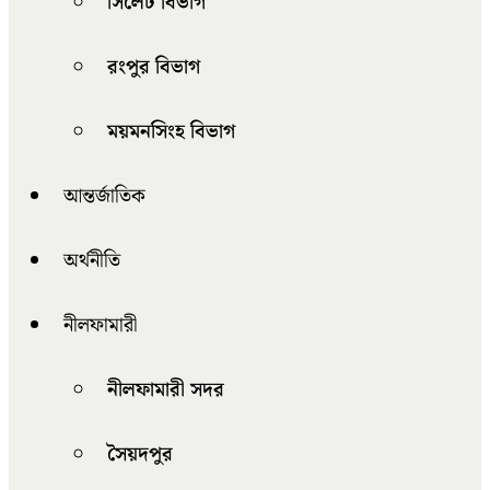
সিলেট বিভাগ
রংপুর বিভাগ
ময়মনসিংহ বিভাগ
আন্তর্জাতিক
অর্থনীতি
নীলফামারী
নীলফামারী সদর
সৈয়দপুর