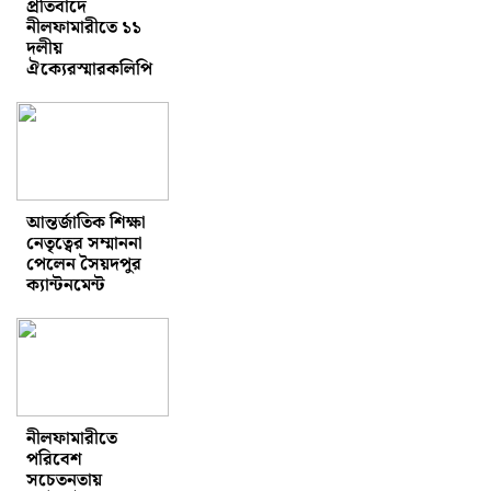
প্রতিবাদে
নীলফামারীতে ১১
দলীয়
ঐক্যেরস্মারকলিপি
আন্তর্জাতিক শিক্ষা
নেতৃত্বের সম্মাননা
পেলেন সৈয়দপুর
ক্যান্টনমেন্ট
নীলফামারীতে
পরিবেশ
সচেতনতায়