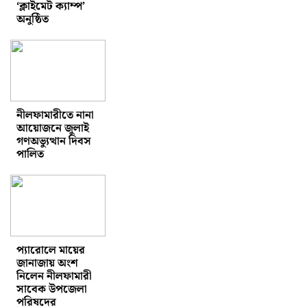
‘ক্লাইমেট ক্যাম্প’
অনুষ্ঠিত
নীলফামারীতে নানা
আয়োজনে জুলাই
গণঅভ্যুত্থান দিবস
পালিত
প্যারোলে মায়ের
জানাজায় অংশ
নিলেন নীলফামারী
সাবেক উপজেলা
পরিষদের