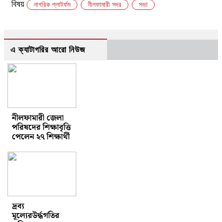
বিষয়
নাগরিক প্লাটর্ফম
নীলফামারী সদর
সভা
এ ক্যাটাগরির আরো নিউজ
নীলফামারী জেলা
পরিষদের শিক্ষাবৃত্তি
পেলেন ২৭ শিক্ষার্থী
দ্রব্য
মূল্যেরউর্দ্ধগতির