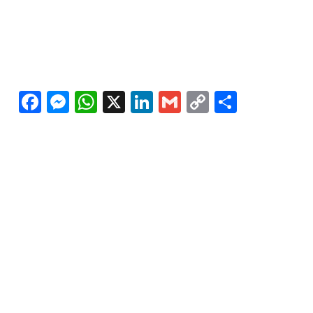
Facebook
Messenger
WhatsApp
X
LinkedIn
Gmail
Copy
Share
Link