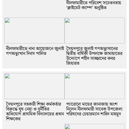
নীলফামারীতে পরিবেশ সচেতনতায়
‘ক্লাইমেট ক্যাম্প’ অনুষ্ঠিত
নীলফামারীতে নানা আয়োজনে জুলাই
সৈয়দপুরে জুলাই গণঅভ্যুত্থানের
গণঅভ্যুত্থান দিবস পালিত
দ্বিতীয় বার্ষিকী উপলক্ষে জামায়াতের
উদ্যোগে শহীদ সাজ্জাদের কবর
জিয়ারত
সৈয়দপুরে সহকারী শিক্ষা কর্মকর্তার
প্যারোলে মায়ের জানাজায় অংশ
বিরুদ্ধে ঘুষ নেয়া ও দূর্নীতির
নিলেন নীলফামারী সাবেক উপজেলা
অভিযোগ প্রাথমিক বিদ্যালয়ের প্রধান
পরিষদের চেয়ারম্যান শাহিদ মাহমুদ
শিক্ষকের