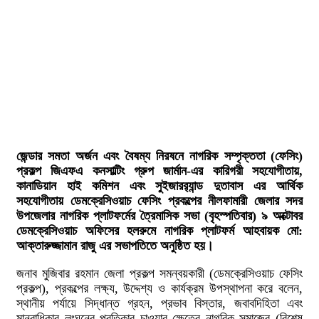
জেন্ডার সমতা অর্জন এবং বৈষম্য নিরষনে নাগরিক সম্পৃক্ততা (ফেসিং)
প্রকল্প জিএফএ কনসাল্টিং গ্রুপ জার্মান-এর কারিগরী সহযোগীতায়,
কানাডিয়ান হাই কমিশন এবং সুইজারর‌্যান্ড দুতাবাস এর আর্থিক
সহযোগীতায় ডেমক্রেসিওয়াচ ফেসিং প্রকল্পের নীলফামারী জেলার সদর
উপজেলার নাগরিক প্লাটফর্মের ত্রৈমাসিক সভা (বৃহস্পতিবার) ৯ অক্টোবর
ডেমক্রেসিওয়াচ অফিসের হলরুমে নাগরিক প্লাটফর্ম আহবায়ক মো:
আক্তারুজ্জামান রাজু এর সভাপতিতে অনুষ্ঠিত হয়।
জনাব মুজিবার রহমান জেলা প্রকল্প সমন্বয়কারী (ডেমক্রেসিওয়াচ ফেসিং
প্রকল্প), প্রকল্পের লক্ষ্য, উদ্দেশ্য ও কার্যক্রম উপস্থাপনা করে বলেন,
স্থানীয় পর্যায়ে সিদ্ধান্ত গ্রহন, প্রভাব বিস্তার, জবাবদিহিতা এবং
মানবাধিকার লংঘনের প্রতিকার চাওয়ার ক্ষেত্রে নাগরিক সমাজের (বিশেষ