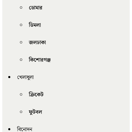
ডোমার
ডিমলা
জলঢাকা
কিশোরগঞ্জ
খেলাধুলা
ক্রিকেট
ফুটবল
বিনোদন