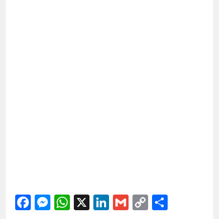
Facebook
Messenger
WhatsApp
X
LinkedIn
Gmail
Copy
Share
Link