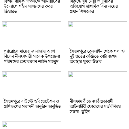
দ্বিতীয় বার্ষিকী উপলক্ষে জামায়াতের
বিরুদ্ধে ঘুষ নেয়া ও দূর্নীতির
উদ্যোগে শহীদ সাজ্জাদের কবর
অভিযোগ প্রাথমিক বিদ্যালয়ের
জিয়ারত
প্রধান শিক্ষকের
প্যারোলে মায়ের জানাজায় অংশ
সৈয়দপুরে রেললাইন থেকে গলা ও
নিলেন নীলফামারী সাবেক উপজেলা
দুই হাতের কব্জিতে কাটা জখম
পরিষদের চেয়ারম্যান শাহিদ মাহমুদ
অবস্থায় যুবক উদ্ধার
সৈয়দপুরে বাউস্টে ওরিয়েন্টেশন ও
নীলফামারীতে জাতীয়তাবাদী
প্রশিক্ষণের সমাপনী অনুষ্ঠান অনুষ্ঠিত
আইনজীবী ফোরামের মতবিনিময়
সভায়- তুহিন