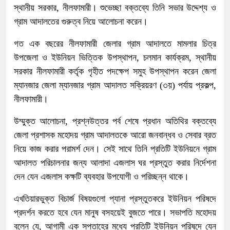
স্থানীয় সরকার, নীলফামারী। শুভেচ্ছা বক্তব্যে তিনি সভার উদ্দেশ্য ও
গ্রাম আদালতের গুরুত্ব নিয়ে আলোচনা করেন।
গত এক বছরের নীলফামারী জেলার গ্রাম আদালতে মামলার চিত্র
উপজেলা ও ইউনিয়ন ভিত্তিক উপস্থাপন, চলমান কার্যক্রম, স্থানীয়
সরকার নীলফামারী কর্তৃক গৃহীত পদক্ষেপ সমুহ উপস্থাপন করেন জেলা
ম্যানজার জেলা ম্যানজার গ্রাম আদালত সক্রিয়রণ (৩য়) পর্যায় প্রকল্প,
নীলফামারী।
উম্মুক্ত আলোচনা, প্রশ্নউত্তর পর্ব শেষে প্রধান অতিথির বক্তব্যে
জেলা প্রশাসক মহোদয় গ্রাম আদালতকে আরো জনবান্ধব ও সেবার ব্রত
নিয়ে কাজ করার পরামর্শ দেন। সেই সাথে তিনি প্রতিটি ইউনিয়নে গ্রাম
আদালত পরিচালনার জন্য আলাদা এজলাস ঘর প্রস্তুত করার নির্দেশনা
দেন যেন এজলাস কক্ষটি ব্যবহার উপযোগী ও পরিচ্ছন্ন থাকে।
এখতিয়ারভুক্ত বিচার্জ বিষয়গুলো প্যানা প্রস্তুতকরে ইউনিয়ন পরিষদে
প্রদর্শন করতে হবে যেন মানুষ বসহয়েই বুজতে পারে। সভাপতি মহোদয়
বলেন যে, আগামী এক সপ্তাহের মধ্যে প্রতিটি ইউনিয়ন পরিষদে যেন