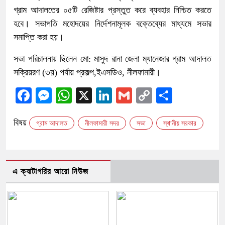
গ্রাম আদালতের ০৫টি রেজিষ্টার প্রস্তুত করে ব্যবহার নিশ্চিত করতে
হবে। সভাপতি মহোদয়ের নির্দেশনামূলক বক্তেব্যের মাধ্যমে সভার
সমাপ্তি করা হয়।
সভা পরিচালনায় ছিলেন মো: মাসুদ রানা জেলা ম্যানেজার গ্রাম আদালত
সক্রিয়রণ (৩য়) পর্যায় প্রকল্প,ইএসডিও, নীলফামারী।
Facebook
Messenger
WhatsApp
X
LinkedIn
Gmail
Copy
Share
Link
বিষয়
গ্রাম আদালত
নীলফামারী সদর
সভা
স্থানীয় সরকার
এ ক্যাটাগরির আরো নিউজ