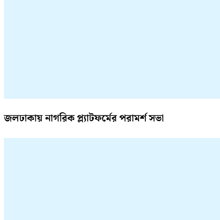
জলঢাকায় নাগরিক প্ল্যাটফর্মের পরামর্শ সভা