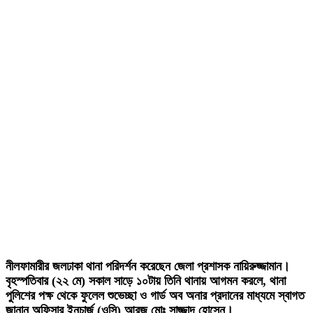
নীলফামারীর জলঢাকা থানা পরিদর্শন করেছেন জেলা প্রশাসক নায়িরুজ্জামান।
বৃহস্পতিবার (২২ মে) সকাল সাড়ে ১০টায় তিনি থানায় আগমন করলে, থানা
পুলিশের পক্ষ থেকে ফুলেল শুভেচ্ছা ও গার্ড অব অনার প্রদানের মাধ্যমে স্বাগত
জানান অফিসার ইনচার্জ (ওসি) আরজু মোঃ সাজ্জাদ হোসেন।