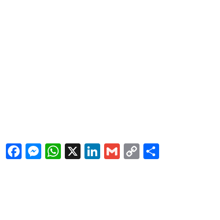
Facebook
Messenger
WhatsApp
X
LinkedIn
Gmail
Copy
Share
Link