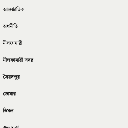
আন্তর্জাতিক
অর্থনীতি
নীলফামারী
নীলফামারী সদর
সৈয়দপুর
ডোমার
ডিমলা
জলঢাকা