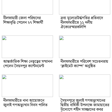
নীলফামারী জেলা পরিষদের
দ্রব্য মূল্যেরউর্দ্ধগতির প্রতিবাদে
শিক্ষাবৃত্তি পেলেন ২৭ শিক্ষার্থী
নীলফামারীতে ১১ দলীয়
ঐক্যেরস্মারকলিপি
আন্তর্জাতিক শিক্ষা নেতৃত্বের সম্মাননা
নীলফামারীতে পরিবেশ সচেতনতায়
পেলেন সৈয়দপুর ক্যান্টনমেন্ট
‘ক্লাইমেট ক্যাম্প’ অনুষ্ঠিত
নীলফামারীতে নানা আয়োজনে
সৈয়দপুরে জুলাই গণঅভ্যুত্থানের
জুলাই গণঅভ্যুত্থান দিবস পালিত
দ্বিতীয় বার্ষিকী উপলক্ষে জামায়াতের
উদ্যোগে শহীদ সাজ্জাদের কবর