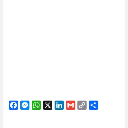
Facebook
Messenger
WhatsApp
X
LinkedIn
Gmail
Copy
Share
Link