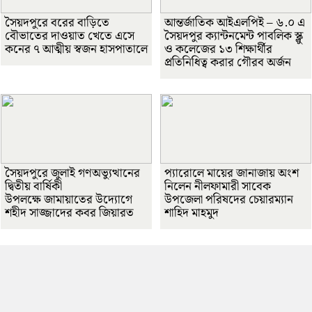
সৈয়দপুরে বরের বাড়িতে
আন্তর্জাতিক আইএলপিই – ৬.০ এ
বৌভাতের দাওয়াত খেতে এসে
সৈয়দপুর ক্যান্টনমেন্ট পাবলিক স্ক্লু
কনের ৭ আত্মীয় স্বজন হাসপাতালে
ও কলেজের ১৩ শিক্ষার্থীর
প্রতিনিধিত্ব করার গৌরব অর্জন
সৈয়দপুরে জুলাই গণঅভ্যুত্থানের
প্যারোলে মায়ের জানাজায় অংশ
দ্বিতীয় বার্ষিকী
নিলেন নীলফামারী সাবেক
উপলক্ষে জামায়াতের উদ্যোগে
উপজেলা পরিষদের চেয়ারম্যান
শহীদ সাজ্জাদের কবর জিয়ারত
শাহিদ মাহমুদ