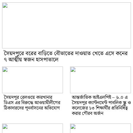
সৈয়দপুরে বরের বাড়িতে বৌভাতের দাওয়াত খেতে এসে কনের
৭ আত্মীয় স্বজন হাসপাতালে
সৈয়দপুর রেলওয়ে কারখানার
আন্তর্জাতিক আইএলপিই – ৬.০ এ
ডিএস এর বিরুদ্ধে আওয়ামীলীগের
সৈয়দপুর ক্যান্টনমেন্ট পাবলিক স্ক্লু ও
ঠিকাদারদের পূনর্বাসনের অভিযোগ
কলেজের ১৩ শিক্ষার্থীর প্রতিনিধিত্ব
করার গৌরব অর্জন