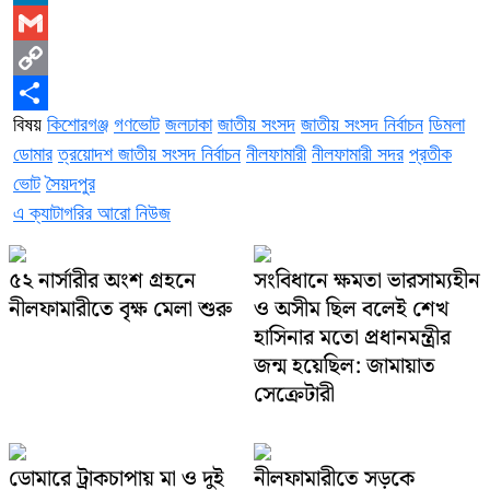
LinkedIn
Gmail
Copy
বিষয়
কিশোরগঞ্জ
গণভোট
জলঢাকা
জাতীয় সংসদ
জাতীয় সংসদ নির্বাচন
ডিমলা
Link
Share
ডোমার
ত্রয়োদশ জাতীয় সংসদ নির্বাচন
নীলফামারী
নীলফামারী সদর
প্রতীক
ভোট
সৈয়দপুর
এ ক্যাটাগরির আরো নিউজ
৫২ নার্সারীর অংশ গ্রহনে
সংবিধানে ক্ষমতা ভারসাম্যহীন
নীলফামারীতে বৃক্ষ মেলা শুরু
ও অসীম ছিল বলেই শেখ
হাসিনার মতো প্রধানমন্ত্রীর
জন্ম হয়েছিল: জামায়াত
সেক্রেটারী
ডোমারে ট্রাকচাপায় মা ও দুই
নীলফামারীতে সড়কে