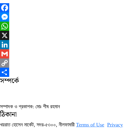
Facebook
Messenger
WhatsApp
X
LinkedIn
Gmail
Copy
সম্পর্কে
Link
Share
সম্পাদক ও প্রকাশক: মোঃ শীষ রহমান
ঠিকানা
খয়রাত হোসেন মার্কেট, সদর-৫৩০০, নীলফামারী
Terms of Use
Privacy