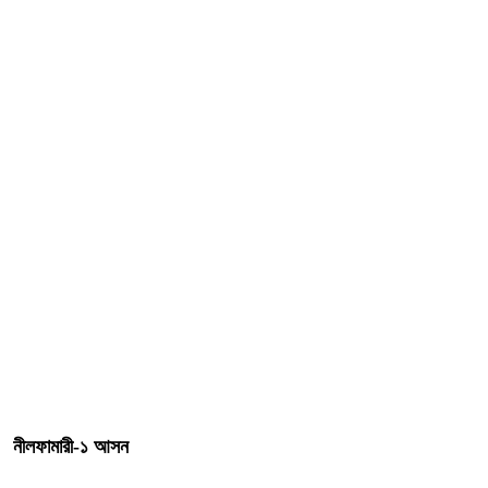
নীলফামারী-১ আসন