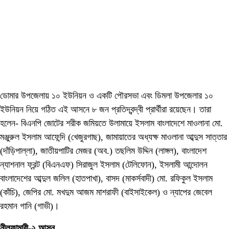
ডোমার উপজেলায় ১০ ইউনিয়ন ও একটি পৌরসভা এবং ডিমলা উপজেলার ১০
ইউনিয়ন নিয়ে গঠিত এই আসনে ৮ জন প্রতিদ্বন্দ্বী প্রার্থীরা রয়েছেন। তারা
হলেন- বিএনপি জোটের শরীক জমিয়তে উলামায়ে ইসলাম বাংলাদেশে মাওলানা মো.
মঞ্জুরুল ইসলাম আফেন্দি (খেজুরগাছ), জামায়াতের অধ্যক্ষ মাওলানা আব্দুস সাত্তার
(দাঁড়িপাল্লা), জাতীয়পাটির মেজর (অব.) তছলিম উদ্দিন (লাঙ্গল), বাংলাদেশ
ন্যাশনাল ফ্রন্ট (বিএনএফ) সিরাজুল ইসলাম (টেলিফোন), ইসলামী আন্দোলন
বাংলাদেশের আব্দুল জলিল (হাতপাখা), বাসদ (মাকর্সবাদী) মো. রফিকুল ইসলাম
(কাঁচি), জেপির মো. মখদুম আজম মাশরাফী (বাইসাইকেল) ও ন্যাপের জেবেল
রহমান গানি (গাভী)।
নীলফামারী-২ আসন