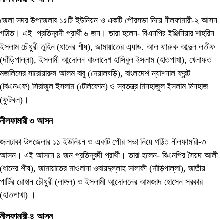
জেলা সদর উপজেলার ১৫টি ইউনিয়ন ও একটি পৌরসভা নিয়ে নীলফামারী-২ আসন
গঠিত। এই প্রতিদ্বন্দী প্রার্থী ৬ জন। তারা হলেন- বিএনপির ইঞ্জিনিয়ার শাহরিন
ইসলাম চৌধুরী তুহিন (ধানের শীষ), জামায়াতের এ্যাড. আল ফারুক আব্দুল লতীফ
(দাঁড়িপাল্লা), ইসলামী আন্দোলন বাংলাদেশ হাসিবুল ইসলাম (হাতপাখা), খেলাফত
মজলিসের সারোয়ারুল আলম বাবু (দেয়ালঘড়ি), বাংলাদেশ ন্যাশনাল ফ্রন্ট
(বিএনএফ) সিরাজুল ইসলাম (টেলিফোন) ও স্বতন্ত্র মিনহাজুল ইসলাম মিনহাজ
(ফুটবল)।
নীলফামারী ৩ আসন
জলঢাকা উপজেলার ১১ ইউনিয়ন ও একটি পৌর সভা নিয়ে গঠিত নীলফামারী-৩
আসন। এই আসনে ৪ জন প্রতিদ্বন্দী প্রার্থী। তারা হলেন- বিএনপির সৈয়দ আলী
(ধানের শীষ), জামায়াতের মাওলানা ওবায়দুল্লাহ সালাফী (দাঁড়িপাল্লা), জাতীয়
পার্টির রোহান চৌধুরী (লাঙ্গল) ও ইসলামী আন্দোলনের আমজাদ হোসেন সরকার
(হাতপাখা) ।
নীলফামারী-৪ আসন