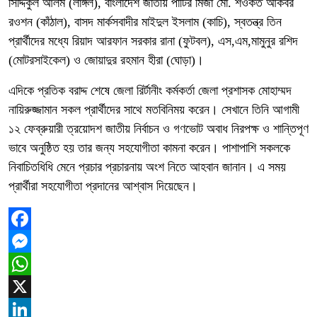
সিদ্দিকুল আলম (লাঙ্গল), বাংলাদেশ জাতীয় পার্টির মির্জা মো. শওকত আকবর
রওশন (কাঁঠাল), বাসদ মার্কসবাদীর মাইদুল ইসলাম (কাচি), স্বতন্ত্র তিন
প্রার্থীদের মধ্যে রিয়াদ আরফান সরকার রানা (ফুটবল), এস,এম,মামুনুর রশিদ
(মোটরসাইকেল) ও জোয়াদুর রহমান হীরা (ঘোড়া)।
এদিকে প্রতিক বরাদ্দ শেষে জেলা রির্টানীং কর্মকর্তা জেলা প্রশাসক মোহাম্মদ
নায়িরুজ্জামান সকল প্রার্থীদের সাথে মতবিনিময় করেন। সেখানে তিনি আগামী
১২ ফেব্রুয়ারী ত্রয়োদশ জাতীয় নির্বাচন ও গণভোট অবাধ নিরপক্ষ ও শান্তিপূণ
ভাবে অনুষ্ঠিত হয় তার জন্য সহযোগীতা কামনা করেন। পাশাপাশি সকলকে
নিবাচিতধিধি মেনে প্রচার প্রচারনায় অংশ নিতে আহবান জানান। এ সময়
প্রার্থীরা সহযোগীতা প্রদানের আশ্বাস দিয়েছেন।
Facebook
Messenger
WhatsApp
X