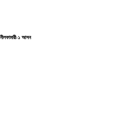
নীলফামারী-১ আসন