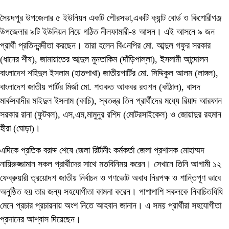
সৈয়দপুর উপজেলার ৫ ইউনিয়ন একটি পৌরসভা,একটি ক্যান্ট বোর্ড ও কিশোরীগঞ্জ
উপজেলার ৯টি ইউনিয়ন নিয়ে গঠিত নীলফামারী-৪ আসন। এই আসনে ৯ জন
প্রার্থী প্রতিদ্বন্দীতা করছেন। তারা হলেন বিএনপির মো. আব্দুল গফুর সরকার
(ধানের শীষ), জামায়াতের আব্দুল মুনতাকিম (দাঁড়িপাল্লা), ইসলামী আন্দোলন
বাংলাদেশ শহিদুল ইসলাম (হাতপাখা) জাতীয়পার্টির মো. সিদ্দিকুল আলম (লাঙ্গল),
বাংলাদেশ জাতীয় পার্টির মির্জা মো. শওকত আকবর রওশন (কাঁঠাল), বাসদ
মার্কসবাদীর মাইদুল ইসলাম (কাচি), স্বতন্ত্র তিন প্রার্থীদের মধ্যে রিয়াদ আরফান
সরকার রানা (ফুটবল), এস,এম,মামুনুর রশিদ (মোটরসাইকেল) ও জোয়াদুর রহমান
হীরা (ঘোড়া)।
এদিকে প্রতিক বরাদ্দ শেষে জেলা রির্টানীং কর্মকর্তা জেলা প্রশাসক মোহাম্মদ
নায়িরুজ্জামান সকল প্রার্থীদের সাথে মতবিনিময় করেন। সেখানে তিনি আগামী ১২
ফেব্রুয়ারী ত্রয়োদশ জাতীয় নির্বাচন ও গণভোট অবাধ নিরপক্ষ ও শান্তিপূণ ভাবে
অনুষ্ঠিত হয় তার জন্য সহযোগীতা কামনা করেন। পাশাপাশি সকলকে নিবাচিতধিধি
মেনে প্রচার প্রচারনায় অংশ নিতে আহবান জানান। এ সময় প্রার্থীরা সহযোগীতা
প্রদানের আশ্বাস দিয়েছেন।