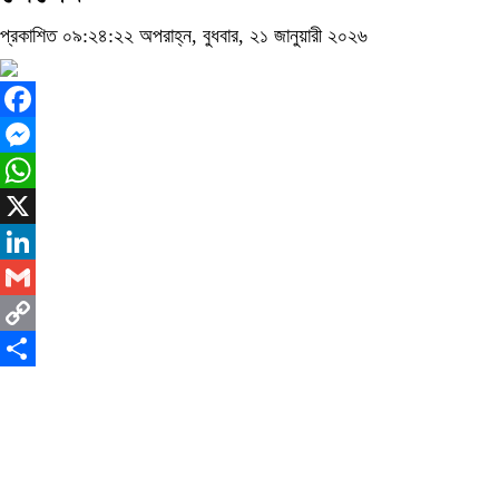
প্রকাশিত ০৯:২৪:২২ অপরাহ্ন, বুধবার, ২১ জানুয়ারী ২০২৬
Facebook
Messenger
WhatsApp
X
LinkedIn
Gmail
Copy
Link
Share