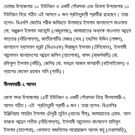
ডোমার উপজেলায় ১০ ইউনিয়ন ও একটি পৌরসভা এবং ডিমলা উপজেলার ১০
ইউনিয়ন নিয়ে গঠিত এই আসনে ৮ জন প্রতিদ্বন্দ্বী প্রার্থীরা রয়েছেন। তারা
হলেন- বিএনপি জোটের শরীক জমিয়তে উলামায়ে ইসলাম বাংলাদেশে মাওলানা
মো. মঞ্জুরুল ইসলাম আফেন্দি (খেজুরগাছ), জামায়াতের অধ্যক্ষ মাওলানা আব্দুস
সাত্তার (দাঁড়িপাল্লা), জাতীয়পাটির মেজর (অব.) তছলিম উদ্দিন (লাঙ্গল),
বাংলাদেশ ন্যাশনাল ফ্রন্ট (বিএনএফ) সিরাজুল ইসলাম (টেলিফোন), ইসলামী
আন্দোলন বাংলাদেশের আব্দুল জলিল (হাতপাখা), বাসদ (মাকর্সবাদী) মো.
রফিকুল ইসলাম (কাঁচি), জেপির মো. মখদুম আজম মাশরাফী (বাইসাইকেল) ও
ন্যাপের জেবেল রহমান গানি (গাভী)।
নীলফামারী-২ আসন
জেলা সদর উপজেলার ১৫টি ইউনিয়ন ও একটি পৌরসভা নিয়ে নীলফামারী-২
আসন গঠিত। এই প্রতিদ্বন্দী প্রার্থী ৬ জন। তারা হলেন- বিএনপির
ইঞ্জিনিয়ার শাহরিন ইসলাম চৌধুরী তুহিন (ধানের শীষ), জামায়াতের এ্যাড. আল
ফারুক আব্দুল লতীফ (দাঁড়িপাল্লা), ইসলামী আন্দোলন বাংলাদেশ হাসিবুল
ইসলাম (হাতপাখা), খেলাফত মজলিসের সারোয়ারুল আলম বাবু (দেয়ালঘড়ি),