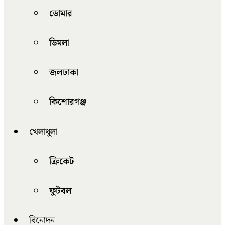
ডোমার
ডিমলা
জলঢাকা
কিশোরগঞ্জ
খেলাধুলা
ক্রিকেট
ফুটবল
বিনোদন