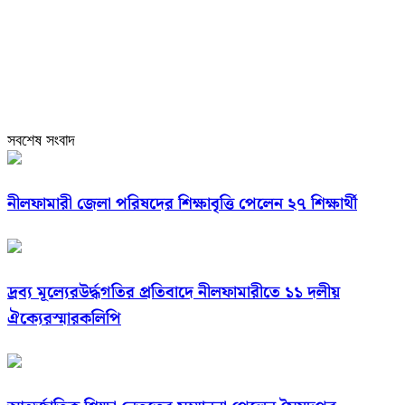
সবশেষ সংবাদ
নীলফামারী জেলা পরিষদের শিক্ষাবৃত্তি পেলেন ২৭ শিক্ষার্থী
দ্রব্য মূল্যেরউর্দ্ধগতির প্রতিবাদে নীলফামারীতে ১১ দলীয়
ঐক্যেরস্মারকলিপি