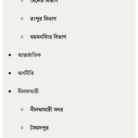
সিলেট বিভাগ
রংপুর বিভাগ
ময়মনসিংহ বিভাগ
আন্তর্জাতিক
অর্থনীতি
নীলফামারী
নীলফামারী সদর
সৈয়দপুর