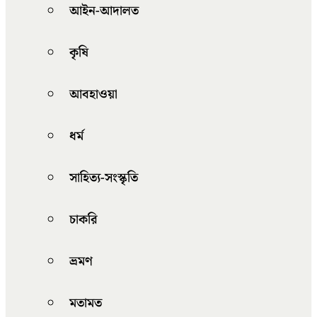
আইন-আদালত
কৃষি
আবহাওয়া
ধর্ম
সাহিত্য-সংস্কৃতি
চাকরি
ভ্রমণ
মতামত