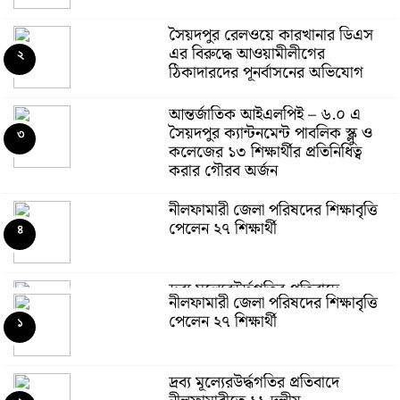
সৈয়দপুর রেলওয়ে কারখানার ডিএস
এর বিরুদ্ধে আওয়ামীলীগের
২
ঠিকাদারদের পূনর্বাসনের অভিযোগ
আন্তর্জাতিক আইএলপিই – ৬.০ এ
সৈয়দপুর ক্যান্টনমেন্ট পাবলিক স্ক্লু ও
৩
কলেজের ১৩ শিক্ষার্থীর প্রতিনিধিত্ব
করার গৌরব অর্জন
নীলফামারী জেলা পরিষদের শিক্ষাবৃত্তি
পেলেন ২৭ শিক্ষার্থী
৪
দ্রব্য মূল্যেরউর্দ্ধগতির প্রতিবাদে
নীলফামারী জেলা পরিষদের শিক্ষাবৃত্তি
নীলফামারীতে ১১ দলীয়
৫
পেলেন ২৭ শিক্ষার্থী
ঐক্যেরস্মারকলিপি
১
আন্তর্জাতিক শিক্ষা নেতৃত্বের সম্মাননা
দ্রব্য মূল্যেরউর্দ্ধগতির প্রতিবাদে
পেলেন সৈয়দপুর ক্যান্টনমেন্ট
৬