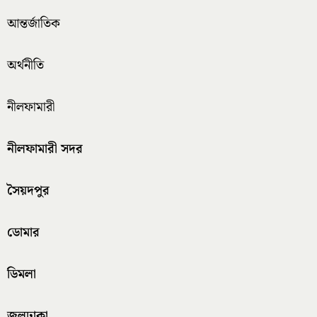
আন্তর্জাতিক
অর্থনীতি
নীলফামারী
নীলফামারী সদর
সৈয়দপুর
ডোমার
ডিমলা
জলঢাকা