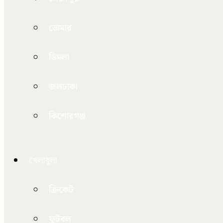
ডোমার
ডিমলা
জলঢাকা
কিশোরগঞ্জ
খেলাধুলা
ক্রিকেট
ফুটবল