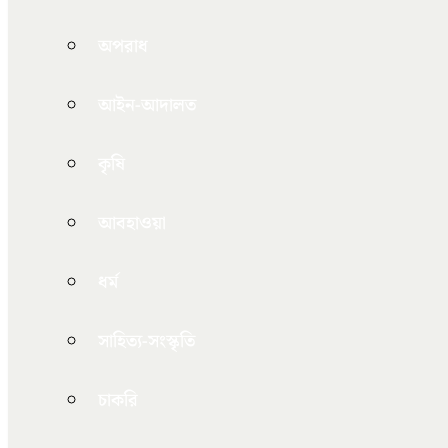
অপরাধ
আইন-আদালত
কৃষি
আবহাওয়া
ধর্ম
সাহিত্য-সংস্কৃতি
চাকরি