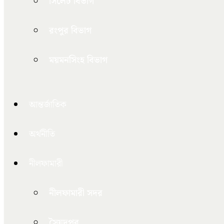
সিলেট বিভাগ
রংপুর বিভাগ
ময়মনসিংহ বিভাগ
আন্তর্জাতিক
অর্থনীতি
নীলফামারী
নীলফামারী সদর
সৈয়দপুর