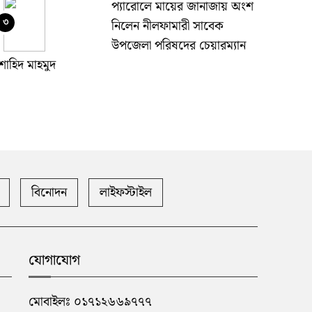
প্যারোলে মায়ের জানাজায় অংশ
৩
নিলেন নীলফামারী সাবেক
উপজেলা পরিষদের চেয়ারম্যান
শাহিদ মাহমুদ
সৈয়দপুরে রেললাইন থেকে গলা
৪
ও দুই হাতের কব্জিতে কাটা
জখম অবস্থায় যুবক উদ্ধার
সৈয়দপুরে বাউস্টে ওরিয়েন্টেশন
বিনোদন
লাইফস্টাইল
৫
ও প্রশিক্ষণের সমাপনী অনুষ্ঠান
অনুষ্ঠিত
নীলফামারীতে জাতীয়তাবাদী
যোগাযোগ
৬
আইনজীবী ফোরামের মতবিনিময়
সভায়- তুহিন
মোবাইলঃ ০১৭১২৬৬৯৭৭৭