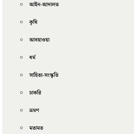
আইন-আদালত
কৃষি
আবহাওয়া
ধর্ম
সাহিত্য-সংস্কৃতি
চাকরি
ভ্রমণ
মতামত