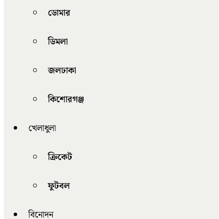
ডোমার
ডিমলা
জলঢাকা
কিশোরগঞ্জ
খেলাধুলা
ক্রিকেট
ফুটবল
বিনোদন