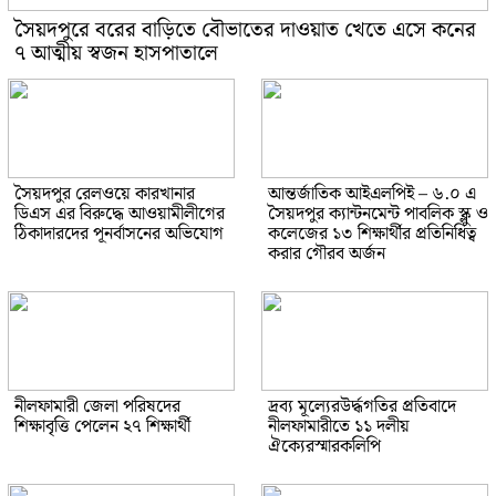
সৈয়দপুরে বরের বাড়িতে বৌভাতের দাওয়াত খেতে এসে কনের
৭ আত্মীয় স্বজন হাসপাতালে
সৈয়দপুর রেলওয়ে কারখানার
আন্তর্জাতিক আইএলপিই – ৬.০ এ
ডিএস এর বিরুদ্ধে আওয়ামীলীগের
সৈয়দপুর ক্যান্টনমেন্ট পাবলিক স্ক্লু ও
ঠিকাদারদের পূনর্বাসনের অভিযোগ
কলেজের ১৩ শিক্ষার্থীর প্রতিনিধিত্ব
করার গৌরব অর্জন
নীলফামারী জেলা পরিষদের
দ্রব্য মূল্যেরউর্দ্ধগতির প্রতিবাদে
শিক্ষাবৃত্তি পেলেন ২৭ শিক্ষার্থী
নীলফামারীতে ১১ দলীয়
ঐক্যেরস্মারকলিপি