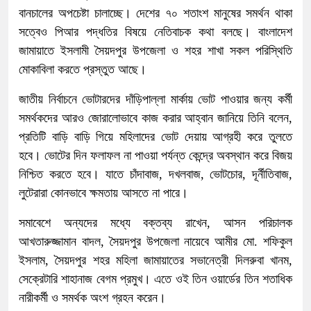
বানচালের অপচেষ্টা চালাচ্ছে। দেশের ৭০ শতাংশ মানুষের সমর্থন থাকা
সত্বেও পিআর পদ্ধতির বিষয়ে নেতিবাচক কথা বলছে। বাংলাদেশ
জামায়াতে ইসলামী সৈয়দপুর উপজেলা ও শহর শাখা সকল পরিস্থিতি
মোকাবিলা করতে প্রস্তুত আছে।
জাতীয় নির্বাচনে ভোটারদের দাঁড়িপাল্লা মার্কায় ভোট পাওয়ার জন্য কর্মী
সমর্থকদের আরও জোরালোভাবে কাজ করার আহ্বান জানিয়ে তিনি বলেন,
প্রতিটি বাড়ি বাড়ি গিয়ে মহিলাদের ভোট দেয়ায় আগ্রহী করে তুলতে
হবে। ভোটের দিন ফলাফল না পাওয়া পর্যন্ত কেন্দ্রে অবস্থান করে বিজয়
নিশ্চিত করতে হবে। যাতে চাঁদাবাজ, দখলবাজ, ভোটচোর, দূর্নীতিবাজ,
লুটেরারা কোনভাবে ক্ষমতায় আসতে না পারে।
সমাবেশে অন্যদের মধ্যে বক্তব্য রাখেন, আসন পরিচালক
আখতারুজ্জামান বাদল, সৈয়দপুর উপজেলা নায়েবে আমীর মো. শফিকুল
ইসলাম, সৈয়দপুর শহর মহিলা জামায়াতের সভানেত্রী দিলরুবা খানম,
সেক্রেটারি শাহানাজ বেগম প্রমুখ। এতে ওই তিন ওয়ার্ডের তিন শতাধিক
নারীকর্মী ও সমর্থক অংশ গ্রহন করেন।