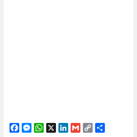
Facebook
Messenger
WhatsApp
X
LinkedIn
Gmail
Copy
Share