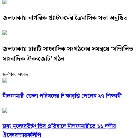
জলঢাকায় নাগরিক প্ল্যাটফর্মের ত্রৈমাসিক সভা অনুষ্ঠিত
জলঢাকায় চারটি সাংবাদিক সংগঠনের সমন্বয়ে ‘সম্মিলিত
সাংবাদিক ঐক্যজোট’ গঠন
জনপ্রিয় সংবাদ
নীলফামারী জেলা পরিষদের শিক্ষাবৃত্তি পেলেন ২৭ শিক্ষার্থী
দ্রব্য মূল্যেরউর্দ্ধগতির প্রতিবাদে নীলফামারীতে ১১ দলীয়
ঐক্যেরস্মারকলিপি