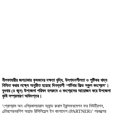
নীলফামারীর জলঢাকায় কৃষকদের দক্ষতা বৃদ্ধি, উৎপাদনশীলতা ও পুষ্টিকর খাদ্য
নিশ্চিত করার লক্ষ্যে অনুষ্ঠিত হয়েছে দিনব্যাপী ‘পার্টনার ফিল্ড স্কুল কংগ্রেস’।
বুধবার (৪ জুন) উপজেলা পরিষদ হলরুমে এ কংগ্রেসের আয়োজন করে উপজেলা
কৃষি সম্প্রসারণ অধিদপ্তর।
‘প্রোগ্রাম অন এগ্রিকালচারাল অ্যান্ড রুরাল ট্রান্সফরমেশন ফর নিউট্রিশন,
এন্টারপ্রেনরশিপ অ্যান্ড রিসিলিয়েন্স ইন বাংলাদেশ (PARTNER)’ প্রকল্পের