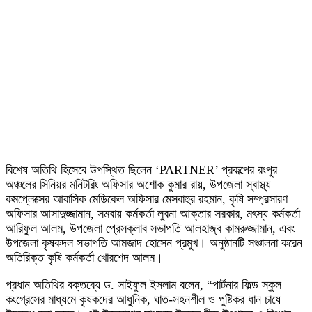
বিশেষ অতিথি হিসেবে উপস্থিত ছিলেন ‘PARTNER’ প্রকল্পের রংপুর
অঞ্চলের সিনিয়র মনিটরিং অফিসার অশোক কুমার রায়, উপজেলা স্বাস্থ্য
কমপ্লেক্সের আবাসিক মেডিকেল অফিসার মেসবাহুর রহমান, কৃষি সম্প্রসারণ
অফিসার আসাদুজ্জামান, সমবায় কর্মকর্তা লুবনা আক্তার সরকার, মৎস্য কর্মকর্তা
আরিফুল আলম, উপজেলা প্রেসক্লাব সভাপতি আলহাজ্ব কামরুজ্জামান, এবং
উপজেলা কৃষকদল সভাপতি আমজাদ হোসেন প্রমুখ। অনুষ্ঠানটি সঞ্চালনা করেন
অতিরিক্ত কৃষি কর্মকর্তা খোরশেদ আলম।
প্রধান অতিথির বক্তব্যে ড. সাইফুল ইসলাম বলেন, “পার্টনার ফিল্ড স্কুল
কংগ্রেসের মাধ্যমে কৃষকদের আধুনিক, ঘাত-সহনশীল ও পুষ্টিকর ধান চাষে