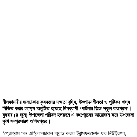
নীলফামারীর জলঢাকায় কৃষকদের দক্ষতা বৃদ্ধি, উৎপাদনশীলতা ও পুষ্টিকর খাদ্য
নিশ্চিত করার লক্ষ্যে অনুষ্ঠিত হয়েছে দিনব্যাপী ‘পার্টনার ফিল্ড স্কুল কংগ্রেস’।
বুধবার (৪ জুন) উপজেলা পরিষদ হলরুমে এ কংগ্রেসের আয়োজন করে উপজেলা
কৃষি সম্প্রসারণ অধিদপ্তর।
‘প্রোগ্রাম অন এগ্রিকালচারাল অ্যান্ড রুরাল ট্রান্সফরমেশন ফর নিউট্রিশন,