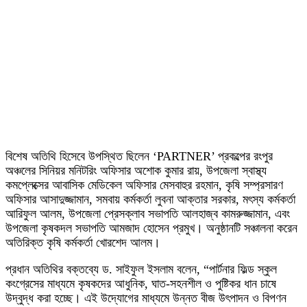
বিশেষ অতিথি হিসেবে উপস্থিত ছিলেন ‘PARTNER’ প্রকল্পের রংপুর
অঞ্চলের সিনিয়র মনিটরিং অফিসার অশোক কুমার রায়, উপজেলা স্বাস্থ্য
কমপ্লেক্সের আবাসিক মেডিকেল অফিসার মেসবাহুর রহমান, কৃষি সম্প্রসারণ
অফিসার আসাদুজ্জামান, সমবায় কর্মকর্তা লুবনা আক্তার সরকার, মৎস্য কর্মকর্তা
আরিফুল আলম, উপজেলা প্রেসক্লাব সভাপতি আলহাজ্ব কামরুজ্জামান, এবং
উপজেলা কৃষকদল সভাপতি আমজাদ হোসেন প্রমুখ। অনুষ্ঠানটি সঞ্চালনা করেন
অতিরিক্ত কৃষি কর্মকর্তা খোরশেদ আলম।
প্রধান অতিথির বক্তব্যে ড. সাইফুল ইসলাম বলেন, “পার্টনার ফিল্ড স্কুল
কংগ্রেসের মাধ্যমে কৃষকদের আধুনিক, ঘাত-সহনশীল ও পুষ্টিকর ধান চাষে
উদ্বুদ্ধ করা হচ্ছে। এই উদ্যোগের মাধ্যমে উন্নত বীজ উৎপাদন ও বিপণন