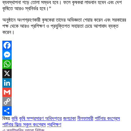
ব্যবস্থাপনা গড়ে তোলা সম্ভব হবে। ফলে কৃষকরা লাভবান হবেন এবং দেশ
কৃষিতে আরও স্বনির্ভর হবে।”
অনুষ্ঠানে অংশগ্রহণকারী কৃষকেরা তাদের অভিজ্ঞতা শেয়ার করেন এবং সরকারের
পক্ষ থেকে আরও প্রশিক্ষণ ও প্রযুক্তিগত সহায়তা চেয়ে আশাবাদ ব্যক্ত
করেন।
Facebook
Messenger
WhatsApp
X
LinkedIn
Gmail
Copy
বিষয়
কৃষি
কৃষি সম্প্রসারণ অধিদপ্তর
জলঢাকা
নীলফামারী
পার্টনার কংগ্রেস
Link
Share
পার্টনার ফিল্ড স্কুল কংগ্রেস
প্রশিক্ষণ
এ ক্যাটাগরির আরো নিউজ