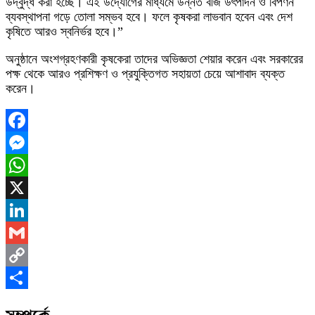
উদ্বুদ্ধ করা হচ্ছে। এই উদ্যোগের মাধ্যমে উন্নত বীজ উৎপাদন ও বিপণন
ব্যবস্থাপনা গড়ে তোলা সম্ভব হবে। ফলে কৃষকরা লাভবান হবেন এবং দেশ
কৃষিতে আরও স্বনির্ভর হবে।”
অনুষ্ঠানে অংশগ্রহণকারী কৃষকেরা তাদের অভিজ্ঞতা শেয়ার করেন এবং সরকারের
পক্ষ থেকে আরও প্রশিক্ষণ ও প্রযুক্তিগত সহায়তা চেয়ে আশাবাদ ব্যক্ত
করেন।
Facebook
Messenger
WhatsApp
X
LinkedIn
Gmail
Copy
Link
Share