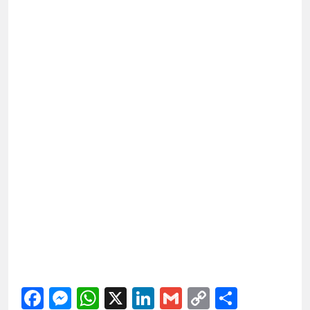
Facebook
Messenger
WhatsApp
X
LinkedIn
Gmail
Copy
Share