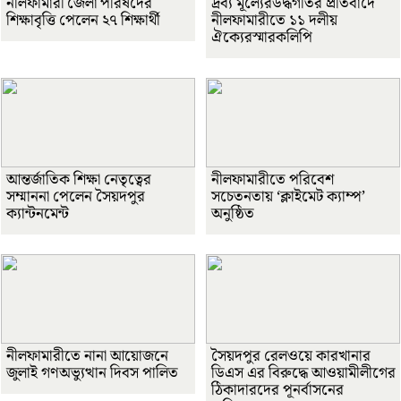
নীলফামারী জেলা পরিষদের
দ্রব্য মূল্যেরউর্দ্ধগতির প্রতিবাদে
শিক্ষাবৃত্তি পেলেন ২৭ শিক্ষার্থী
নীলফামারীতে ১১ দলীয়
ঐক্যেরস্মারকলিপি
আন্তর্জাতিক শিক্ষা নেতৃত্বের
নীলফামারীতে পরিবেশ
সম্মাননা পেলেন সৈয়দপুর
সচেতনতায় ‘ক্লাইমেট ক্যাম্প’
ক্যান্টনমেন্ট
অনুষ্ঠিত
নীলফামারীতে নানা আয়োজনে
সৈয়দপুর রেলওয়ে কারখানার
জুলাই গণঅভ্যুত্থান দিবস পালিত
ডিএস এর বিরুদ্ধে আওয়ামীলীগের
ঠিকাদারদের পূনর্বাসনের