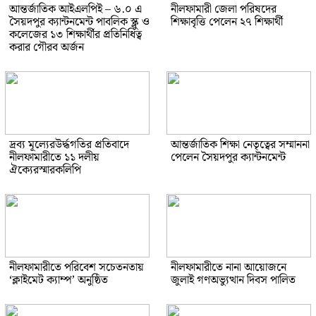
আন্তর্জাতিক আইএলপিই – ৬.০ এ
নীলফামারী জেলা পরিষদের
সৈয়দপুর ক্যান্টনমেন্ট পাবলিক স্ক্লু ও
শিক্ষাবৃত্তি পেলেন ২৭ শিক্ষার্থী
কলেজের ১৩ শিক্ষার্থীর প্রতিনিধিত্ব
করার গৌরব অর্জন
দ্রব্য মূল্যেরউর্দ্ধগতির প্রতিবাদে
আন্তর্জাতিক শিক্ষা নেতৃত্বের সম্মাননা
নীলফামারীতে ১১ দলীয়
পেলেন সৈয়দপুর ক্যান্টনমেন্ট
ঐক্যেরস্মারকলিপি
নীলফামারীতে পরিবেশ সচেতনতায়
নীলফামারীতে নানা আয়োজনে
‘ক্লাইমেট ক্যাম্প’ অনুষ্ঠিত
জুলাই গণঅভ্যুত্থান দিবস পালিত