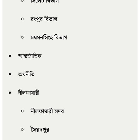
সিলেট বিভাগ
রংপুর বিভাগ
ময়মনসিংহ বিভাগ
আন্তর্জাতিক
অর্থনীতি
নীলফামারী
নীলফামারী সদর
সৈয়দপুর