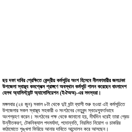
ছয় দফা দাবির প্রেক্ষিতে কেন্দ্রীয় কর্মসূচির অংশ হিসেবে নীলফামারীর জলঢাকা
উপজেলা স্বাস্থ্য কমপ্লেক্স প্রাঙ্গণে অবস্থান কর্মসূচি পালন করেছেন বাংলাদেশ
হেলথ অ্যাসিস্ট্যান্ট অ্যাসোসিয়েশন (ইঐঅঅ)-এর সদস্যরা।
মঙ্গলবার (২৪ জুন) সকাল ৮টা থেকে দুই ঘন্টা ব্যাপী শুরু হওয়া এই কর্মসূচিতে
উপজেলার সকল স্বাস্থ্য সহকারী ও সংগঠনের নেতৃবৃন্দ স্বতঃস্ফুর্তভাবে
অংশগ্রহণ করেন। সংগঠনের পক্ষ থেকে জানানো হয়, দীর্ঘদিন ধরেই তারা গ্রেড
উন্নীতকরণ, টেকনিক্যাল পদমর্যাদা, পদোন্নতি, নিয়মিত নিয়োগ ও চাকরির
কাঠামোতে শৃঙ্খলা ফিরিয়ে আনার দাবিতে আন্দোলন করে আসছেন।