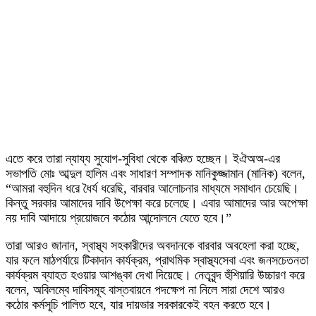
এতে করে তারা ন্যায্য সুযোগ-সুবিধা থেকে বঞ্চিত হচ্ছেন। ইঐঅঅ-এর
সভাপতি মোঃ আব্দুল হালিম এবং সাধারণ সম্পাদক মানিকুজ্জামান (মানিক) বলেন,
“আমরা বহুদিন ধরে ধৈর্য ধরেছি, বারবার আলোচনার মাধ্যমে সমাধান চেয়েছি।
কিন্তু সরকার আমাদের দাবি উপেক্ষা করে চলেছে। এবার আমাদের আর অপেক্ষা
নয় দাবি আদায়ে প্রয়োজনে কঠোর আন্দোলনে যেতে হবে।”
তারা আরও জানান, স্বাস্থ্য সহকারীদের অবদানকে বারবার অবহেলা করা হচ্ছে,
যার ফলে মাঠপর্যায়ে টিকাদান কার্যক্রম, প্রাথমিক স্বাস্থ্যসেবা এবং জনসচেতনতা
কার্যক্রম ব্যাহত হওয়ার আশঙ্কা দেখা দিয়েছে। নেতৃবৃন্দ হুঁশিয়ারি উচ্চারণ করে
বলেন, অবিলম্বে দাবিসমূহ বাস্তবায়নে পদক্ষেপ না নিলে সারা দেশে আরও
কঠোর কর্মসূচি পালিত হবে, যার দায়ভার সরকারকেই বহন করতে হবে।