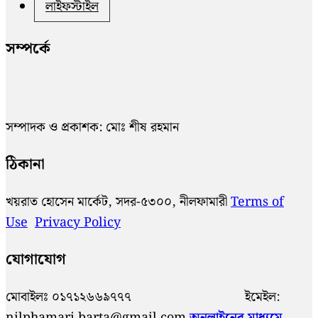
লাইফস্টাইল
সম্পর্কে
সম্পাদক ও প্রকাশক: মোঃ শীষ রহমান
ঠিকানা
খয়রাত হোসেন মার্কেট, সদর-৫৩০০, নীলফামারী
Terms of
Use
Privacy Policy
যোগাযোগ
মোবাইলঃ ০১৭১২৬৬৯৭৭৭ ইমেইল:
nilphamari.barta@gmail.com
অনলাইনের মাধ্যমে