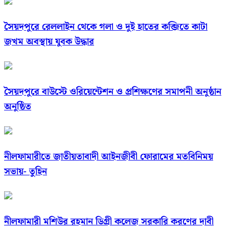
সৈয়দপুরে রেললাইন থেকে গলা ও দুই হাতের কব্জিতে কাটা
জখম অবস্থায় যুবক উদ্ধার
সৈয়দপুরে বাউস্টে ওরিয়েন্টেশন ও প্রশিক্ষণের সমাপনী অনুষ্ঠান
অনুষ্ঠিত
নীলফামারীতে জাতীয়তাবাদী আইনজীবী ফোরামের মতবিনিময়
সভায়- তুহিন
নীলফামারী মশিউর রহমান ডিগ্রী কলেজ সরকারি করণের দাবী