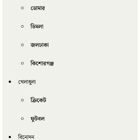
ডোমার
ডিমলা
জলঢাকা
কিশোরগঞ্জ
খেলাধুলা
ক্রিকেট
ফুটবল
বিনোদন