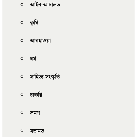
আইন-আদালত
কৃষি
আবহাওয়া
ধর্ম
সাহিত্য-সংস্কৃতি
চাকরি
ভ্রমণ
মতামত