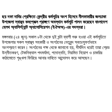
ছয় দফা দাবির প্রেক্ষিতে কেন্দ্রীয় কর্মসূচির অংশ হিসেবে নীলফামারীর জলঢাকা
উপজেলা স্বাস্থ্য কমপ্লেক্স প্রাঙ্গণে অবস্থান কর্মসূচি পালন করেছেন বাংলাদেশ
হেলথ অ্যাসিস্ট্যান্ট অ্যাসোসিয়েশন (ইঐঅঅ)-এর সদস্যরা।
মঙ্গলবার (২৪ জুন) সকাল ৮টা থেকে দুই ঘন্টা ব্যাপী শুরু হওয়া এই কর্মসূচিতে
উপজেলার সকল স্বাস্থ্য সহকারী ও সংগঠনের নেতৃবৃন্দ স্বতঃস্ফুর্তভাবে
অংশগ্রহণ করেন। সংগঠনের পক্ষ থেকে জানানো হয়, দীর্ঘদিন ধরেই তারা গ্রেড
উন্নীতকরণ, টেকনিক্যাল পদমর্যাদা, পদোন্নতি, নিয়মিত নিয়োগ ও চাকরির
কাঠামোতে শৃঙ্খলা ফিরিয়ে আনার দাবিতে আন্দোলন করে আসছেন।