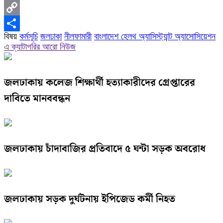
Gmail
Copy
বিষয়
কর্মসূচি
জলঢাকা
নীলফামারী
বাংলাদেশ হেলথ অ্যাসিস্ট্যান্ট অ্যাসোসিয়েশন
Link
Share
এ ক্যাটাগরির আরো নিউজ
জলঢাকায় কলেজ শিক্ষার্থী হত্যাকারীদের গ্রেপ্তারের
দাবিতে মানববন্ধন
জলঢাকায় চাঁদাবাজির প্রতিবাদে ৫ ঘন্টা সড়ক অবরোধ
জলঢাকায় সড়ক দুর্ঘটনায় ইপিজেড কর্মী নিহত